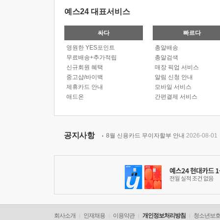
예스24 대표서비스
싸다
빠르다
영원한 YES포인트
총알배송
무료배송+추가적립
총알검색
신규회원 혜택
매장 픽업 서비스
중고샵/바이백
알림 신청 안내
제휴카드 안내
모바일 서비스
애드온
간편결제 서비스
공지사항
8월 신용카드 무이자할부 안내
2026-08-01
회사소개
인재채용
이용약관
개인정보처리방침
청소년보