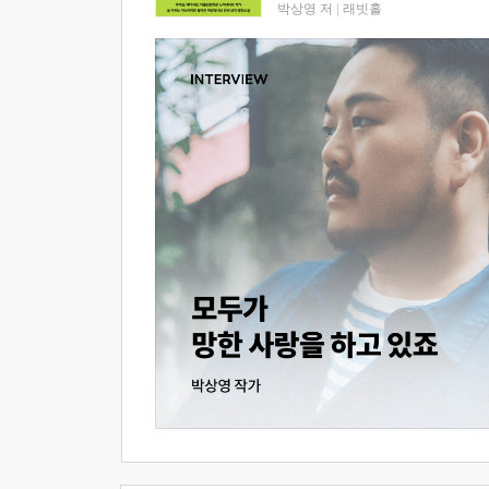
박상영 저
|
래빗홀