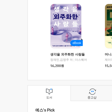
생각을 외주화한 사람들
머니
정재민,김영주 저
|
더스퀘어
16,200
원
15,5
도서
중고샵
예스's Pick