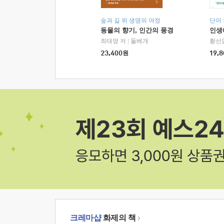
숲과 길 위 생명의 여정
단어
동물의 향기, 인간의 풍경
인생
최태영 저
|
돌베개
황선
23,400
원
19,8
크레마샵
화제의 책