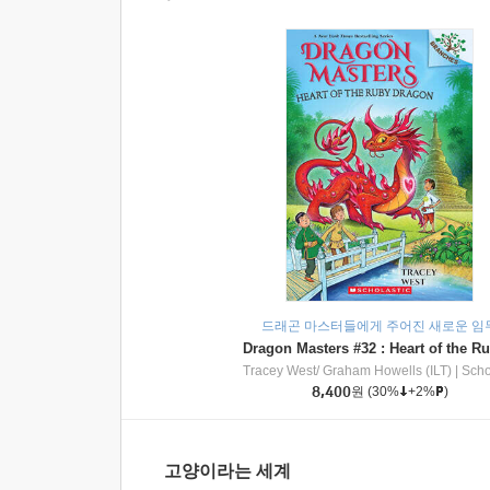
드래곤 마스터들에게 주어진 새로운 임
Tracey West/ Graham Howells (ILT)
|
Scholasti
8,400
원
(30%
+2%
)
고양이라는 세계