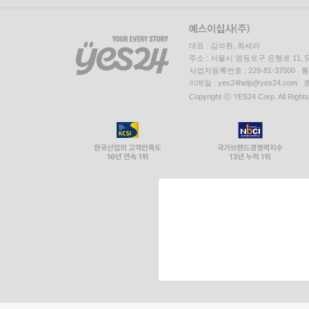
대표 : 김석환, 최세라
주소 : 서울시 영등포구 은행로 11,
사업자등록번호 : 229-81-37000 
이메일 : yes24help@yes24.c
Copyright ⓒ YES24 Corp. All Right