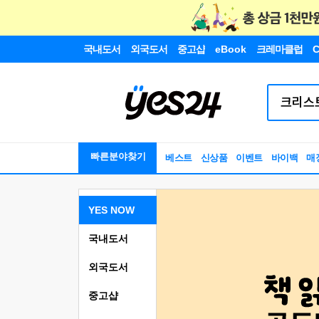
국내도서
외국도서
중고샵
eBook
크레마클럽
C
빠른분야찾기
베스트
신상품
이벤트
바이백
매
YES NOW
국내도서
외국도서
중고샵