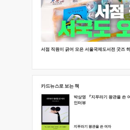
서점 직원이 긁어 모은 서울국제도서전 굿즈 하울
카드뉴스로 보는 책
박상영 『지푸라기 왕관을 쓴 
인터뷰
지푸라기 왕관을 쓴 여자