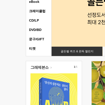
eBook
크레마클럽
CD/LP
DVD/BD
문구/GIFT
티켓
골든벨 퀴즈 & 완독 챌린지
그래제본소
1
/5