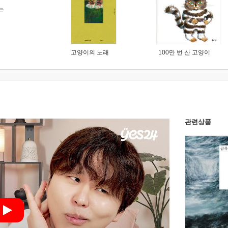
는
고양이의 노래
100만 번 산 고양이
관련상품