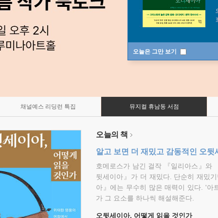
오늘은 그만 보기
채널예스 리딩런 특집
뮤지컬 휴남동 서점
오늘의 책
알고 보면 더 재밌고 감동적인 오
호메로스가 남긴 걸작 『일리아스』와 
뒷세이아』가 더 재밌다. 단순히 재밌기
아』에는 무수히 많은 매력이 있다. '아
가 그 요소를 하나씩 해설해준다.
오뒷세이아, 어떻게 읽을 것인가