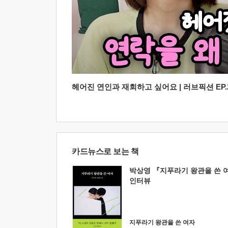
헤어진 연인과 재회하고 싶어요 | 러브픽션 EP.2
카드뉴스로 보는 책
박상영 『지푸라기 왕관을 쓴 
인터뷰
지푸라기 왕관을 쓴 여자