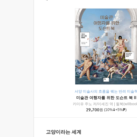
서양 미술사의 흐름을 꿰는 반려 미술
미술관 여행자를 위한 도슨트 북 II
카미유 주노 저/이세진 역
|
윌북(willboo
29,700
원
(10%
+5%
)
고양이라는 세계