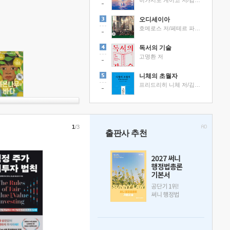
히가시노 게이고 저/김선영 역
오디세이아
호메로스 저/페테르 파울 루벤스 그림/박문재 역
독서의 기술
고명환 저
니체의 초월자
프리드리히 니체 저/김철 편역
1
/3
출판사 추천