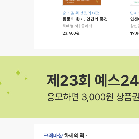
숲과 길 위 생명의 여정
단어
동물의 향기, 인간의 풍경
인생
최태영 저
|
돌베개
황선
23,400
원
19,8
크레마샵
화제의 책