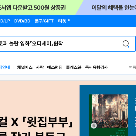
D/LP
DVD/BD
문구
/GIFT
티켓
독서유형검사
장안내
채널예스
사락
예스펀딩
클래스24
여
RBTI Lab
독서유형검사