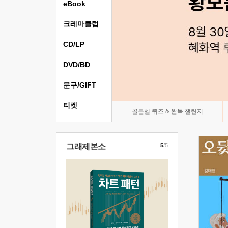
eBook
크레마클럽
CD/LP
DVD/BD
문구/GIFT
티켓
골든벨 퀴즈 & 완독 챌린지
그래제본소
5
/5