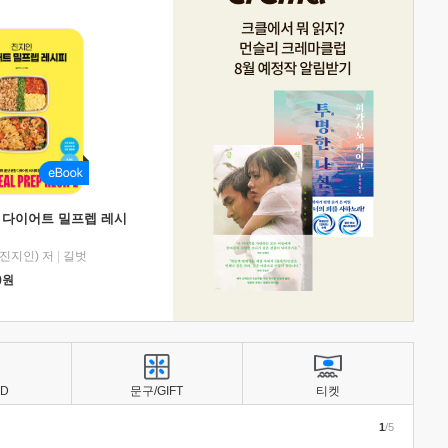
 다이어트 밀프렙 레시
진지인) 저
|
길벗
0
원
BD
문구/GIFT
티켓
1
/5