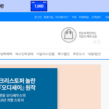
로그인
회원가입
마이페이지
카트
주문/배송
고객센터
Gl
름방학혜택
예사단독판매
이달의사은품
특가할인
추천도서
대량/법인