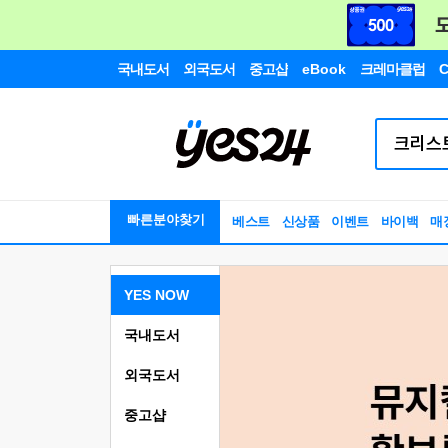
국내도서
외국도서
중고샵
eBook
크레마클럽
C
빠른분야찾기
베스트
신상품
이벤트
바이백
매
YES NOW
국내도서
외국도서
중고샵