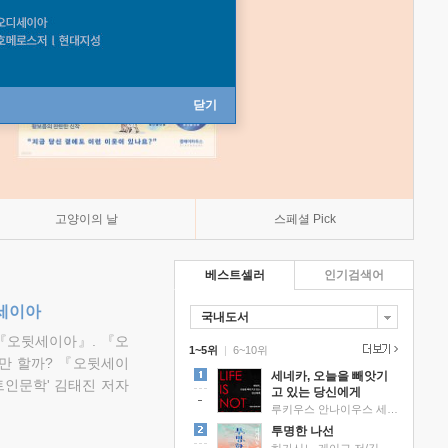
닫기
고양이의 날
스페셜 Pick
베스트셀러
인기검색어
뒷세이아
국내도서
『오뒷세이아』. 『오
1~5위
|
6~10위
만 할까? 『오뒷세이
세네카, 오늘을 빼앗기
트인문학' 김태진 저자
고 있는 당신에게
루키우스 안나이우스 세네카 저/하와이 대저택 편역
투명한 나선