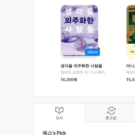
생각을 외주화한 사람들
머니
정재민,김영주 저
|
더스퀘어
16,200
원
15,5
도서
중고샵
예스's Pick