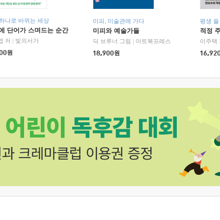
 하나로 바뀌는 세상
미피, 미술관에 가다
평생 쓸
에 단어가 스며드는 순간
미피와 예술가들
적정 
엽 저
|
빛의서가
딕 브루너 그림
|
아트북프레스
이주택 
00
원
18,900
원
16,92