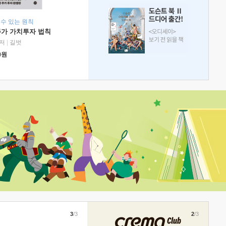
 수 있는 원칙
주가 가치투자 법칙
저
|
길벗
0
원
3
/3
2
/3