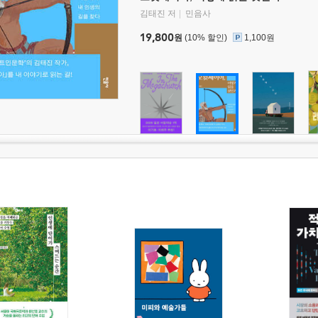
김태진 저
민음사
19,800
원
(10% 할인)
1,100원