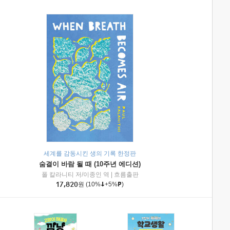
세계를 감동시킨 생의 기록 한정판
숨결이 바람 될 때 (10주년 에디션)
|
미래엔아이세움
폴 칼라니티 저/이종인 역
|
흐름출판
17,820
원
(10%
+5%
)