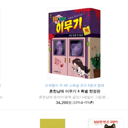
책
오싹함이 두 배! 스페셜 굿즈 6종과 함께
흔한남매 이무기 4 특별 한정판
k)
흔한남매 원저/이종혁 글/도니패밀리 그림/흔한컴퍼니 감수
34,200
원
(10%
+5%
)