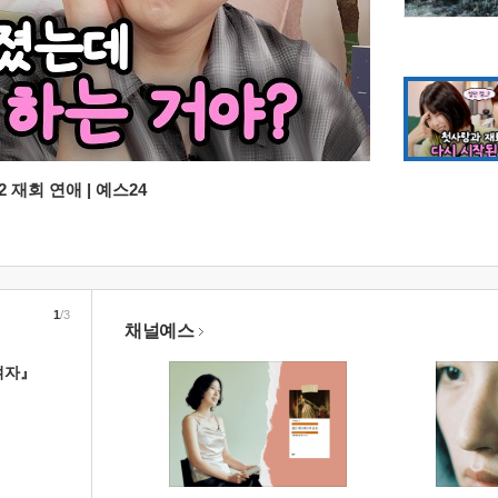
 재회 연애 | 예스24
1
/3
채널예스
여자』