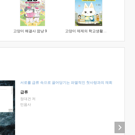
고양이 해결사 깜냥 9
고양이 제제의 학교생활 1 : 초등학생이 이렇게 힘들 줄이야
서로를 급류 속으로 끌어당기는 파멸적인 첫사랑과의 재회
급류
정대건 저
민음사