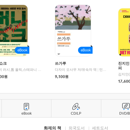
쇼크
쓰가루
진지인
피
제이미 러시,톰 올릭,스테파니 플랜더스 편저/임경은 역/박정호 감수
다자이 오사무 저/유숙자 역
|
교보문고
|
민음사
김지인(
00
원
9,100
원
17,60
eBook
CD/LP
DVD/
화제의 책
외국도서
세트도서