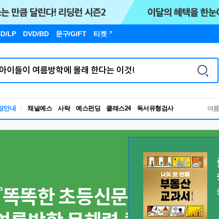
D/LP
DVD/BD
문구
/GIFT
티켓
독서유형검사
장안내
채널예스
사락
예스펀딩
클래스24
RBTI Lab
여
독서유형검사