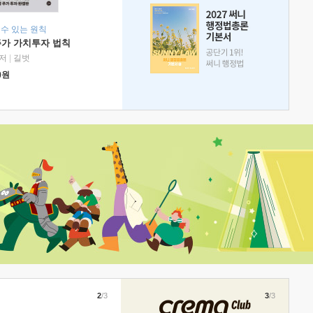
 수 있는 원칙
주가 가치투자 법칙
저
|
길벗
0
원
2
/3
3
/3