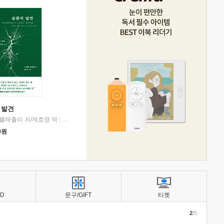
 발견
블래츨리 저/제효영 역
|
디플롯
0
원
BD
문구/GIFT
티켓
2
/5