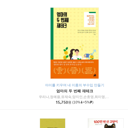
아이를 키우며 내 이름의 부수입 만들기
엄마의 두 번째 재테크
우리나,정예용,유재숙,양지인,손효영,최미영,조민주,이진현,차미숙,서미숙 저
15,750
원
(10%
+5%
)