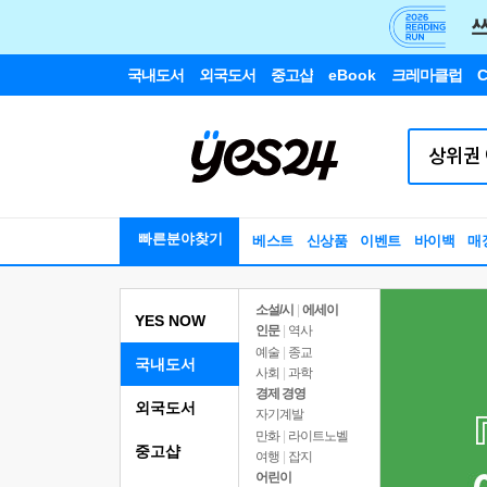
국내도서
외국도서
중고샵
eBook
크레마클럽
C
빠른분야찾기
베스트
신상품
이벤트
바이백
매
소설/시
|
에세이
YES NOW
인문
|
역사
예술
|
종교
국내도서
사회
|
과학
경제 경영
외국도서
자기계발
만화
|
라이트노벨
중고샵
여행
|
잡지
어린이