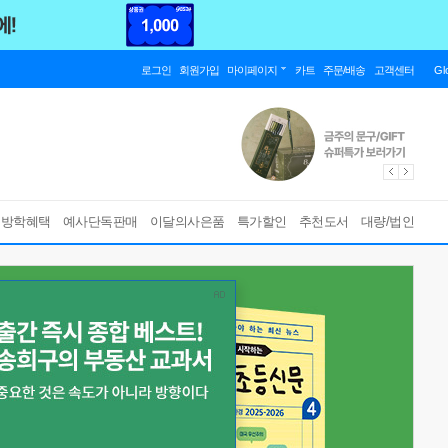
로그인
회원가입
마이페이지
카트
주문/배송
고객센터
Gl
름방학혜택
예사단독판매
이달의사은품
특가할인
추천도서
대량/법인