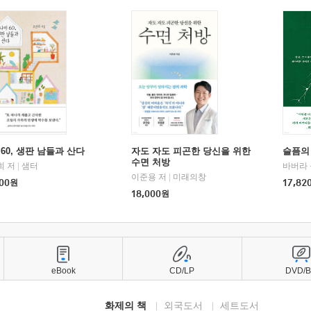
60, 생판 남들과 산다
자도 자도 피곤한 당신을 위한
슬픔의
수면 처방
희 저
|
샘터
바버라 
이준용 저
|
미래의창
00
원
17,82
18,000
원
eBook
CD/LP
DVD/
화제의 책
외국도서
세트도서