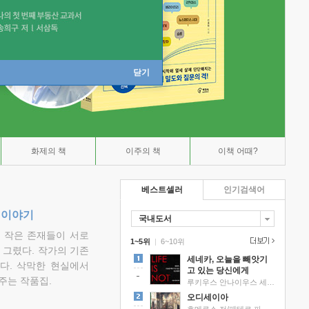
닫기
화제의 책
이주의 책
이책 어때?
베스트셀러
인기검색어
 이야기
국내도서
고 작은 존재들이 서로
1~5위
|
6~10위
그렸다. 작가의 기존
세네카, 오늘을 빼앗기
다. 삭막한 현실에서
고 있는 당신에게
주는 작품집.
루키우스 안나이우스 세네카 저/하와이 대저택 편역
오디세이아