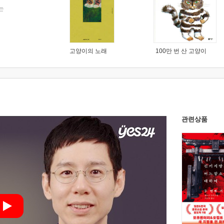
는
고양이의 노래
100만 번 산 고양이
관련상품