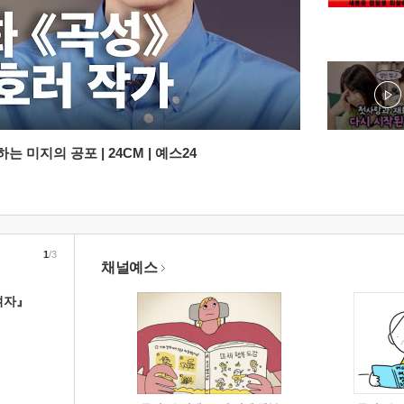
 미지의 공포 | 24CM | 예스24
1
/3
채널예스
여자』