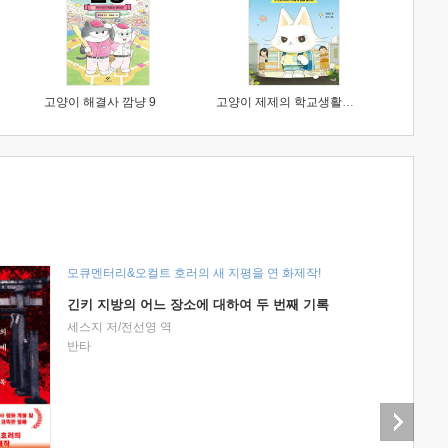
고양이 해결사 깜냥 9
고양이 제제의 학교생활 1 : 초등학생이 이렇게 힘들 줄이야
모큐멘터리&오컬트 호러의 새 지평을 연 화제작!
긴키 지방의 어느 장소에 대하여 두 번째 기록
세스지 저/전선영 역
반타