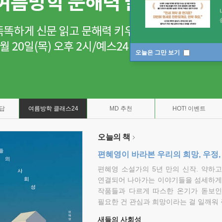
오늘은 그만 보기
7답
여름방학 클래스24
MD 추천
HOT! 이벤트
오늘의 책
편혜영이 바라본 우리의 희망, 우정,
편혜영 소설가의 5년 만의 신작. 약하
연결되어 나아가는 이야기들을 섬세하게 
작품들과 다르게 따스한 온기가 돋보인
필요한 건 관심과 희망이라는 걸 일깨워 
새들의 사회성