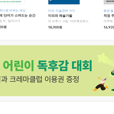
 하나로 바뀌는 세상
미피, 미술관에 가다
평생 쓸
에 단어가 스며드는 순간
미피와 예술가들
적정 
엽 저
|
빛의서가
딕 브루너 그림
|
아트북프레스
이주택 
00
원
18,900
원
16,92