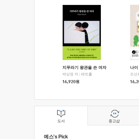
지푸라기 왕관을 쓴 여자
나이 
박상영 저
|
래빗홀
조선
16,920
원
16,2
도서
중고샵
예스's Pick