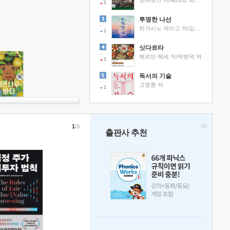
호메로스 저/페테르 파울 루벤스 그림/박문재 역
1
투명한 나선
히가시노 게이고 저/김선영 역
1
싯다르타
헤르만 헤세 저/박병덕 역
1
독서의 기술
고명환 저
1
1
/3
출판사 추천