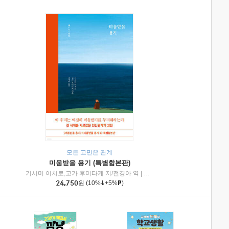
모든 고민은 관계
미움받을 용기 (특별합본판)
기시미 이치로,고가 후미타케 저/전경아 역
|
제이브리즈북스
|
인플루엔셜
24,750
원
(10%
+5%
)