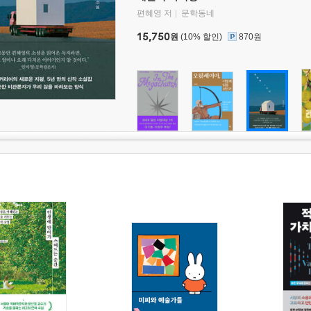
편혜영 저
문학동네
15,750
원
(10% 할인)
870원