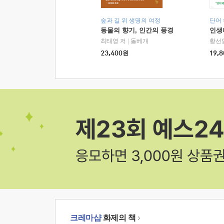
숲과 길 위 생명의 여정
단어
동물의 향기, 인간의 풍경
인생
최태영 저
|
돌베개
황선
23,400
원
19,8
크레마샵
화제의 책