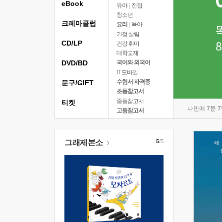
eBook
유아
|
전집
청소년
크레마클럽
요리
|
육아
가정 살림
CD/LP
건강 취미
대학교재
DVD/BD
국어와 외국어
IT 모바일
수험서 자격증
문구/GIFT
초등참고서
중등참고서
티켓
나민애 7문 
고등참고서
그래제본소
5
/5