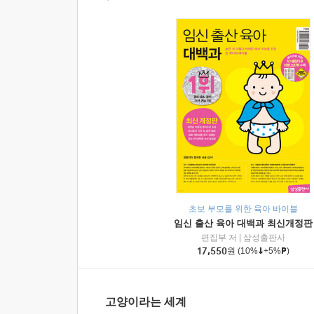
초보 부모를 위한 육아 바이블
임신 출산 육아 대백과 최신개정판
편집부 저
|
삼성출판사
17,550
원
(10%
+5%
)
고양이라는 세계