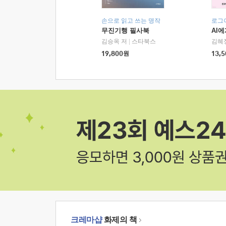
손으로 읽고 쓰는 명작
로그
무진기행 필사북
AI
김승옥 저
|
스타북스
김혜
19,800
원
13,5
크레마샵
화제의 책