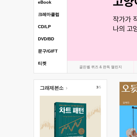
eBook
크레마클럽
CD/LP
DVD/BD
문구/GIFT
티켓
골든벨 퀴즈 & 완독 챌린지
그래제본소
3
/5