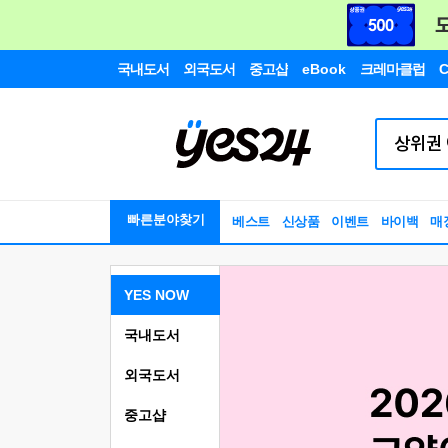
국내도서
외국도서
중고샵
eBook
크레마클럽
C
빠른분야찾기
베스트
신상품
이벤트
바이백
매
YES NOW
국내도서
외국도서
중고샵