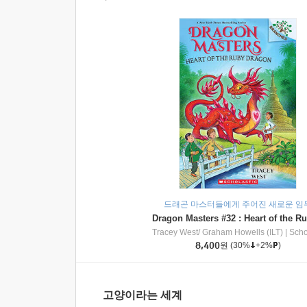
드래곤 마스터들에게 주어진 새로운 임
Tracey West/ Graham Howells (ILT)
|
Scholasti
8,400
원
(30%
+2%
)
고양이라는 세계