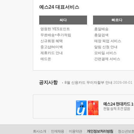
예스24 대표서비스
싸다
빠르다
영원한 YES포인트
총알배송
무료배송+추가적립
총알검색
신규회원 혜택
매장 픽업 서비스
중고샵/바이백
알림 신청 안내
제휴카드 안내
모바일 서비스
애드온
간편결제 서비스
공지사항
8월 신용카드 무이자할부 안내
2026-08-01
회사소개
인재채용
이용약관
개인정보처리방침
청소년보