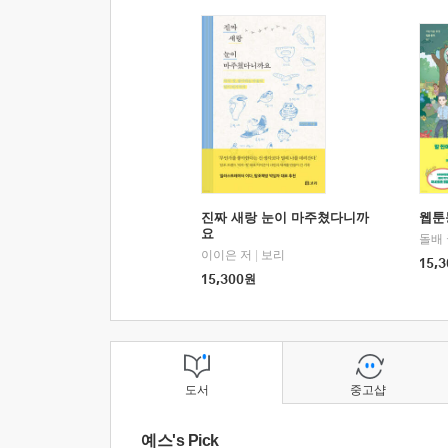
진짜 새랑 눈이 마주쳤다니까
웹툰
요
돌배
이이은 저
|
보리
15,3
15,300
원
도서
중고샵
예스's Pick