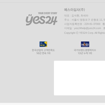
대표 : 김석환, 최세라
주소 : 서울시 영등포구 은행로 11,
사업자등록번호 : 229-81-37000 
이메일 : yes24help@yes24.c
Copyright ⓒ YES24 Corp. All Right