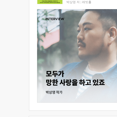
박상영 저
|
래빗홀