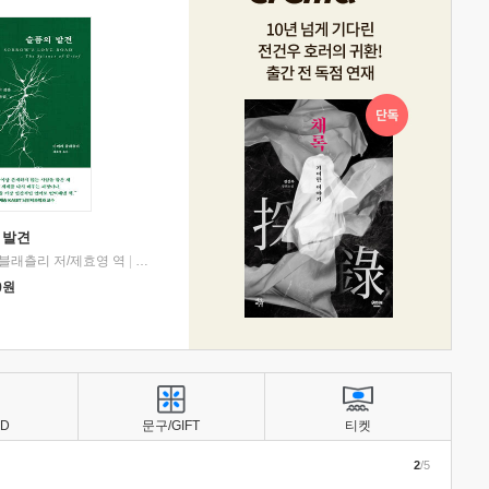
 발견
블래츨리 저/제효영 역
|
디플롯
0
원
BD
문구/GIFT
티켓
2
/5