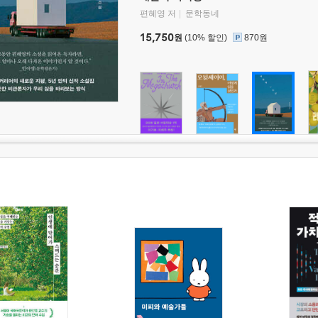
편혜영 저
문학동네
15,750
원
(10% 할인)
870원