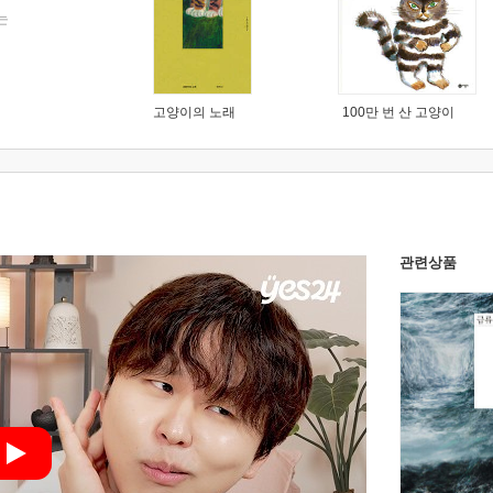
는
고양이의 노래
100만 번 산 고양이
관련상품