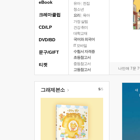
eBook
유아
|
전집
청소년
크레마클럽
요리
|
육아
가정 살림
CD/LP
건강 취미
대학교재
DVD/BD
국어와 외국어
IT 모바일
수험서 자격증
문구/GIFT
초등참고서
중등참고서
티켓
나민애 7문 
고등참고서
그래제본소
5
/5