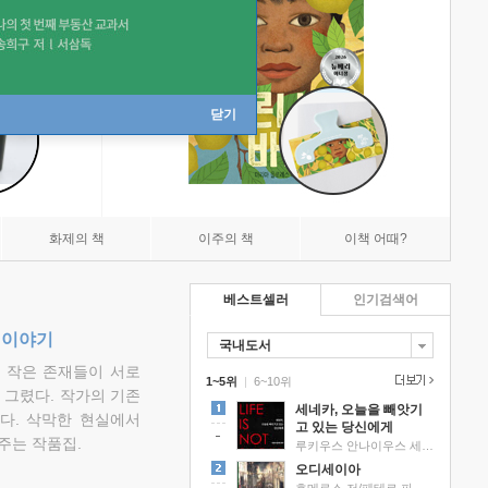
닫기
화제의 책
이주의 책
이책 어때?
베스트셀러
인기검색어
 이야기
국내도서
고 작은 존재들이 서로
1~5위
|
6~10위
그렸다. 작가의 기존
세네카, 오늘을 빼앗기
다. 삭막한 현실에서
고 있는 당신에게
주는 작품집.
루키우스 안나이우스 세네카 저/하와이 대저택 편역
오디세이아