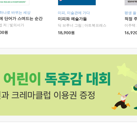
 하나로 바뀌는 세상
미피, 미술관에 가다
평생 쓸
에 단어가 스며드는 순간
미피와 예술가들
적정 
엽 저
|
빛의서가
딕 브루너 그림
|
아트북프레스
이주택 
00
원
18,900
원
16,92