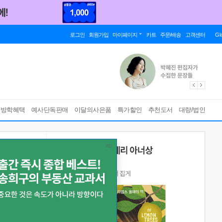
로그인
회원가입
마이페이지
카트
주문/배송
고객센터
Gl
름방학혜택
예사단독판매
이달의사은품
특가할인
추천도서
대량/법인