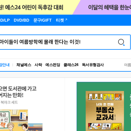
D/LP
DVD/BD
문구
/GIFT
티켓
독서유형검사
장안내
채널예스
사락
예스펀딩
클래스24
여
RBTI Lab
독서유형검사