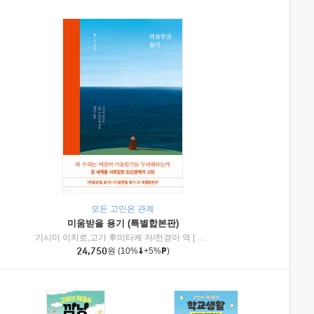
모든 고민은 관계
미움받을 용기 (특별합본판)
기시미 이치로,고가 후미타케 저/전경아 역
|
제이브리즈북스
|
인플루엔셜
24,750
원
(10%
+5%
)