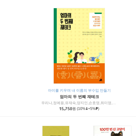
아이를 키우며 내 이름의 부수입 만들기
엄마의 두 번째 재테크
우리나,정예용,유재숙,양지인,손효영,최미영,조민주,이진현,차미숙,서미숙 저
15,750
원
(10%
+5%
)