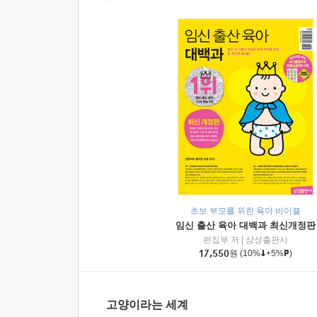
초보 부모를 위한 육아 바이블
임신 출산 육아 대백과 최신개정판
편집부 저
|
삼성출판사
17,550
원
(10%
+5%
)
고양이라는 세계