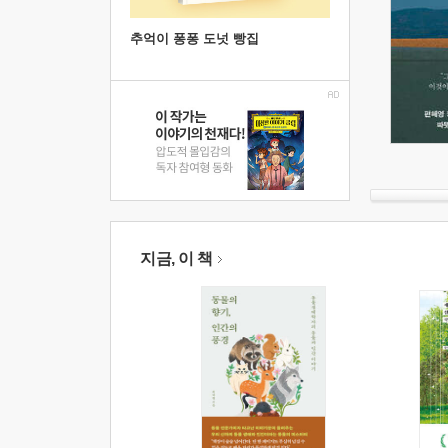
추억이 퐁퐁 도넛 빵집
지금, 이 책