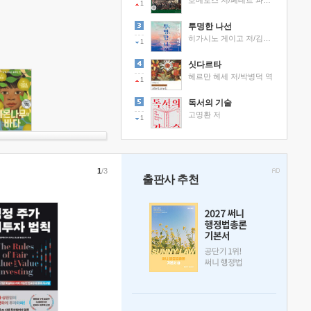
호메로스 저/페테르 파울 루벤스 그림/박문재 역
1
투명한 나선
히가시노 게이고 저/김선영 역
1
싯다르타
헤르만 헤세 저/박병덕 역
1
독서의 기술
고명환 저
1
1
/3
출판사 추천