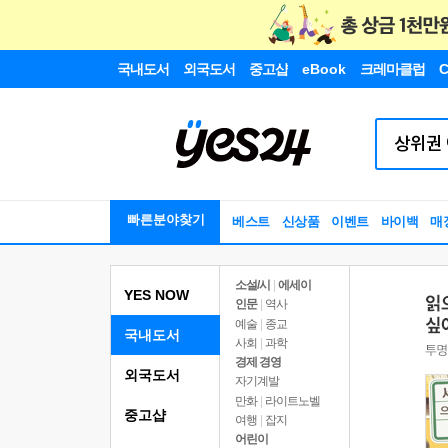
국내도서
외국도서
중고샵
eBook
크레마클럽
C
빠른분야찾기
베스트
신상품
이벤트
바이백
매
소설/시
|
에세이
YES NOW
인문
|
역사
예술
|
종교
국내도서
사회
|
과학
경제 경영
외국도서
자기계발
만화
|
라이트노벨
중고샵
여행
|
잡지
어린이