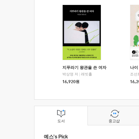
지푸라기 왕관을 쓴 여자
나이 
박상영 저
|
래빗홀
조선
16,920
원
16,2
도서
중고샵
예스's Pick