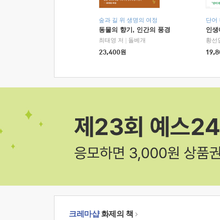
숲과 길 위 생명의 여정
단어
동물의 향기, 인간의 풍경
인생
최태영 저
|
돌베개
황선
23,400
원
19,8
크레마샵
화제의 책