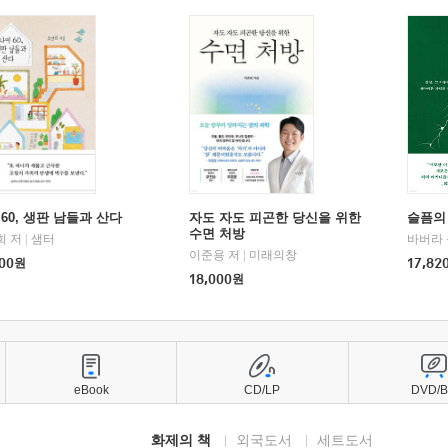
60, 생판 남들과 산다
자도 자도 피곤한 당신을 위한
슬픔의
수면 처방
희 저
|
샘터
바버라 
이준용 저
|
미래의창
00
원
17,82
18,000
원
eBook
CD/LP
DVD/
화제의 책
외국도서
세트도서