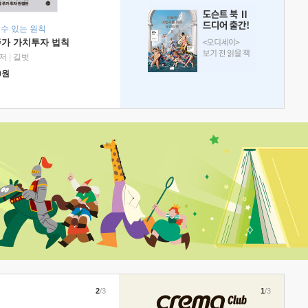
 수 있는 원칙
주가 가치투자 법칙
저
|
길벗
0
원
2
/3
1
/3