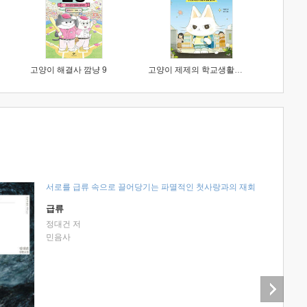
고양이 해결사 깜냥 9
고양이 제제의 학교생활 1 : 초등학생이 이렇게 힘들 줄이야
서로를 급류 속으로 끌어당기는 파멸적인 첫사랑과의 재회
급류
정대건 저
민음사