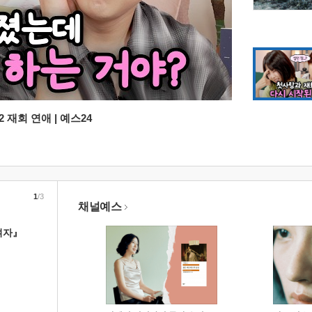
 재회 연애 | 예스24
1
/3
채널예스
여자』