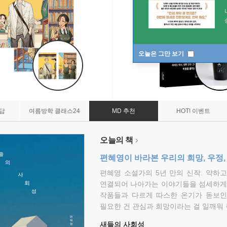
오늘은 그만 보기
7답
여름방학 클래스24
MD 추천
HOT! 이벤트
오늘의 책
편혜영이 바라본 우리의 희망, 우정,
편혜영 소설가의 5년 만의 신작. 약하
연결되어 나아가는 이야기들을 섬세하게 
작품들과 다르게 따스한 온기가 돋보인
필요한 건 관심과 희망이라는 걸 일깨워 
새들의 사회성