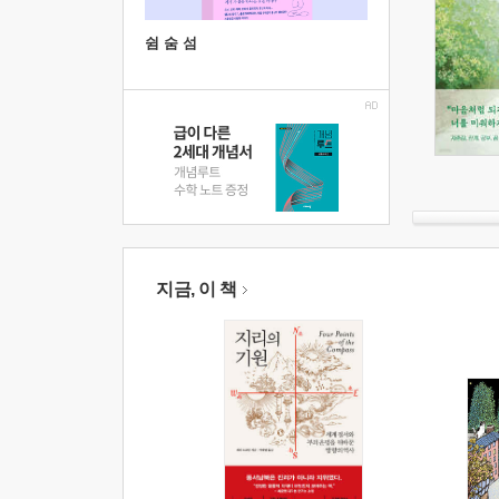
쉼 숨 섬
지금, 이 책