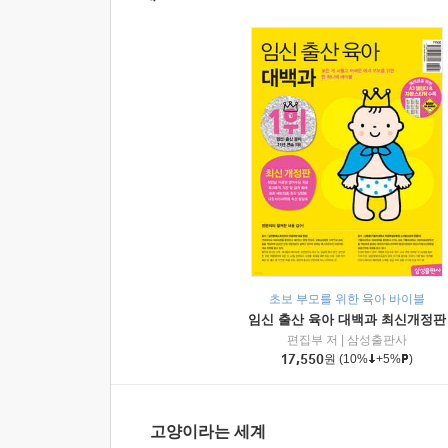
초보 부모를 위한 육아 바이블
임신 출산 육아 대백과 최신개정판
편집부 저
|
삼성출판사
17,550
원
(10%
+5%
)
고양이라는 세계