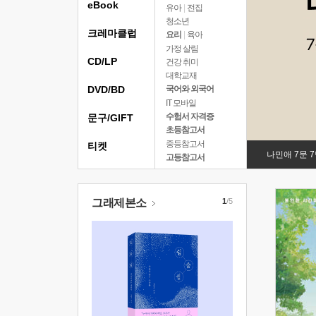
eBook
유아
|
전집
청소년
크레마클럽
요리
|
육아
가정 살림
CD/LP
건강 취미
대학교재
DVD/BD
국어와 외국어
IT 모바일
수험서 자격증
문구/GIFT
초등참고서
중등참고서
티켓
나민애 7문 
고등참고서
그래제본소
1
/5