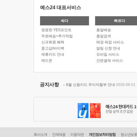
예스24 대표서비스
싸다
빠르다
영원한 YES포인트
총알배송
무료배송+추가적립
총알검색
신규회원 혜택
매장 픽업 서비스
중고샵/바이백
알림 신청 안내
제휴카드 안내
모바일 서비스
애드온
간편결제 서비스
공지사항
8월 신용카드 무이자할부 안내
2026-08-01
회사소개
인재채용
이용약관
개인정보처리방침
청소년보