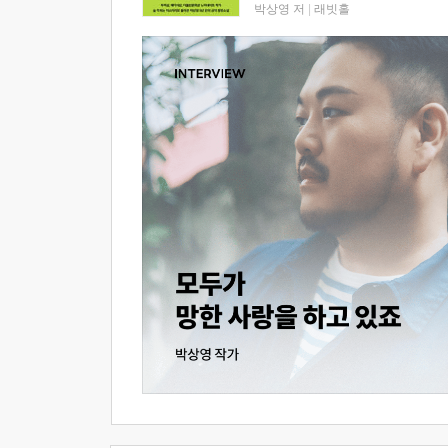
박상영 저
|
래빗홀