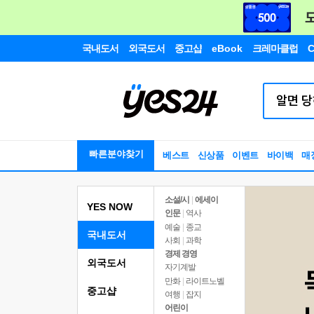
국내도서
외국도서
중고샵
eBook
크레마클럽
C
빠른분야찾기
베스트
신상품
이벤트
바이백
매
소설/시
|
에세이
YES NOW
인문
|
역사
예술
|
종교
국내도서
사회
|
과학
경제 경영
외국도서
자기계발
만화
|
라이트노벨
중고샵
여행
|
잡지
어린이