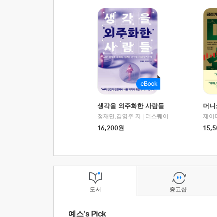
생각을 외주화한 사람들
머니
정재민,김영주 저
|
더스퀘어
16,200
원
15,5
도서
중고샵
예스's Pick