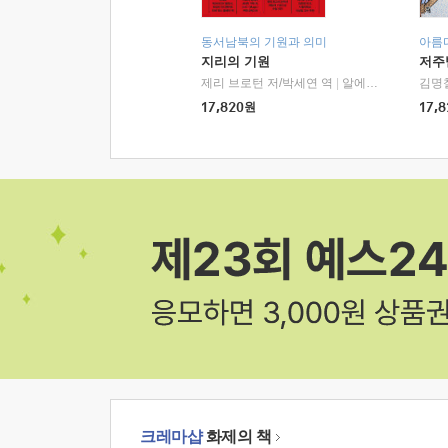
동서남북의 기원과 의미
아름
지리의 기원
저주
제리 브로턴 저/박세연 역
|
알에이치코리아(RHK)
김명
17,820
원
17,8
크레마샵
화제의 책