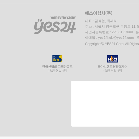
대표 : 김석환, 최세라
주소 : 서울시 영등포구 은행로 11,
사업자등록번호 : 229-81-37000 
이메일 : yes24help@yes24.c
Copyright ⓒ YES24 Corp. All Right