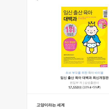
초보 부모를 위한 육아 바이블
임신 출산 육아 대백과 최신개정판
편집부 저
|
삼성출판사
17,550
원
(10%
+5%
)
고양이라는 세계