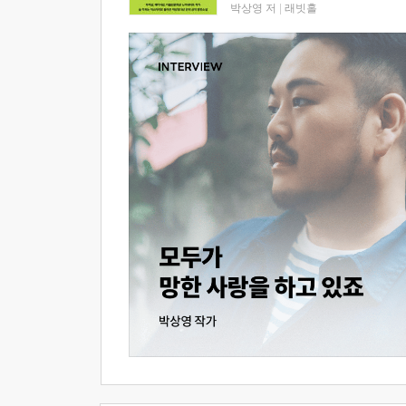
박상영 저
|
래빗홀