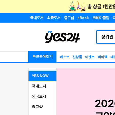
국내도서
외국도서
중고샵
eBook
크레마클럽
C
빠른분야찾기
베스트
신상품
이벤트
바이백
매
YES NOW
국내도서
외국도서
중고샵