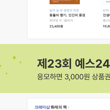
숲과 길 위 생명의 여정
단어
동물의 향기, 인간의 풍경
인생
최태영 저
|
돌베개
황선
23,400
원
19,8
크레마샵
화제의 책