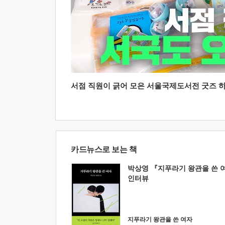
서점 직원이 긁어 모은 서울국제도서전 굿즈 하울
카드뉴스로 보는 책
박상영 『지푸라기 왕관을 쓴 
인터뷰
지푸라기 왕관을 쓴 여자