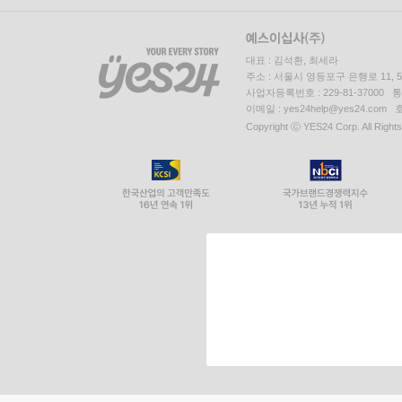
대표 : 김석환, 최세라
주소 : 서울시 영등포구 은행로 11,
사업자등록번호 : 229-81-37000 
이메일 : yes24help@yes24.c
Copyright ⓒ YES24 Corp. All Right