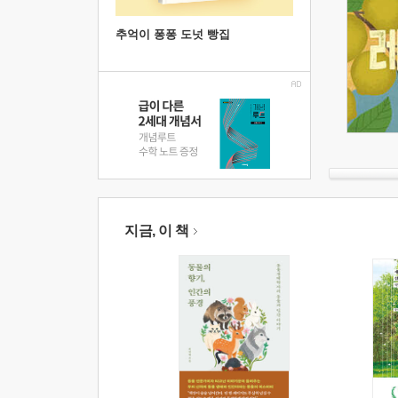
추억이 퐁퐁 도넛 빵집
지금, 이 책