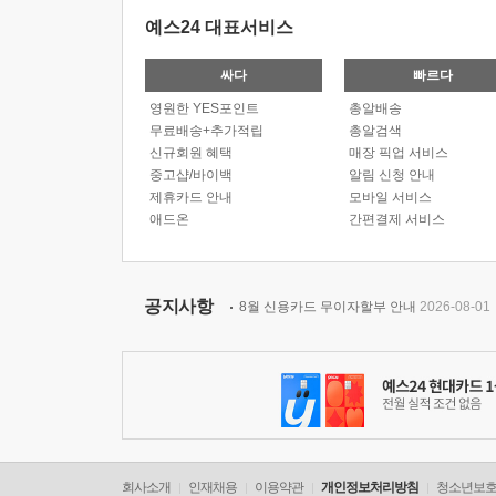
예스24 대표서비스
싸다
빠르다
영원한 YES포인트
총알배송
무료배송+추가적립
총알검색
신규회원 혜택
매장 픽업 서비스
중고샵/바이백
알림 신청 안내
제휴카드 안내
모바일 서비스
애드온
간편결제 서비스
공지사항
8월 신용카드 무이자할부 안내
2026-08-01
회사소개
인재채용
이용약관
개인정보처리방침
청소년보