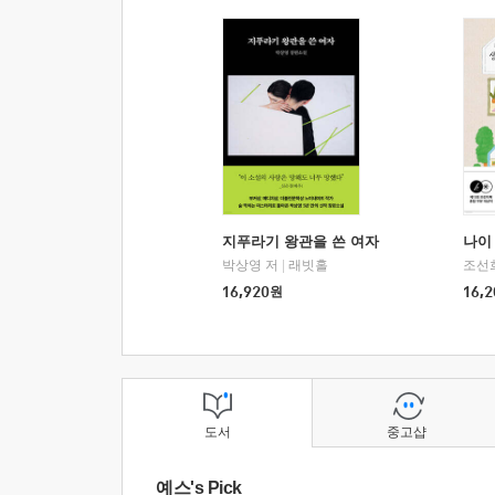
지푸라기 왕관을 쓴 여자
나이 
박상영 저
|
래빗홀
조선
16,920
원
16,2
도서
중고샵
예스's Pick