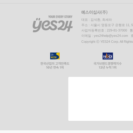
대표 : 김석환, 최세라
주소 : 서울시 영등포구 은행로 11,
사업자등록번호 : 229-81-37000 
이메일 : yes24help@yes24.c
Copyright ⓒ YES24 Corp. All Right