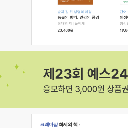
숲과 길 위 생명의 여정
단어
동물의 향기, 인간의 풍경
인생
최태영 저
|
돌베개
황선
23,400
원
19,8
크레마샵
화제의 책