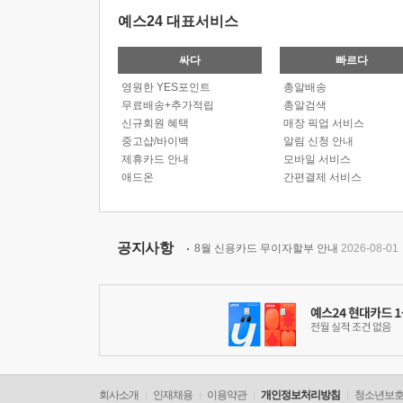
예스24 대표서비스
싸다
빠르다
영원한 YES포인트
총알배송
무료배송+추가적립
총알검색
신규회원 혜택
매장 픽업 서비스
중고샵/바이백
알림 신청 안내
제휴카드 안내
모바일 서비스
애드온
간편결제 서비스
공지사항
8월 신용카드 무이자할부 안내
2026-08-01
회사소개
인재채용
이용약관
개인정보처리방침
청소년보