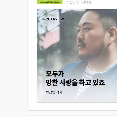
박상영 저
|
래빗홀