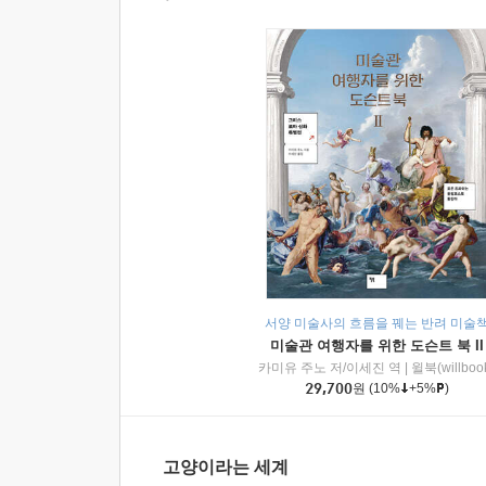
서양 미술사의 흐름을 꿰는 반려 미술
미술관 여행자를 위한 도슨트 북 II
카미유 주노 저/이세진 역
|
윌북(willboo
29,700
원
(10%
+5%
)
고양이라는 세계