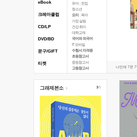
eBook
유아
|
전집
청소년
크레마클럽
요리
|
육아
가정 살림
CD/LP
건강 취미
대학교재
DVD/BD
국어와 외국어
IT 모바일
수험서 자격증
문구/GIFT
초등참고서
중등참고서
티켓
나민애 7문 
고등참고서
그래제본소
3
/5