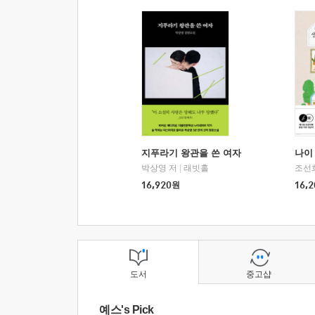
지푸라기 왕관을 쓴 여자
나이 
박상영 저
|
래빗홀
조선
16,920
원
16,2
도서
중고샵
예스's Pick