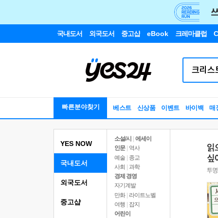
국내도서
외국도서
중고샵
eBook
크레마클럽
C
빠른분야찾기
베스트
신상품
이벤트
바이백
매
소설/시
|
에세이
YES NOW
인문
|
역사
예술
|
종교
국내도서
사회
|
과학
경제 경영
외국도서
자기계발
만화
|
라이트노벨
중고샵
여행
|
잡지
어린이