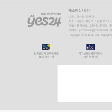
대표 : 김석환, 최세라
주소 : 서울시 영등포구 은행로 11,
사업자등록번호 : 229-81-37000 
이메일 : yes24help@yes24.c
Copyright ⓒ YES24 Corp. All Right