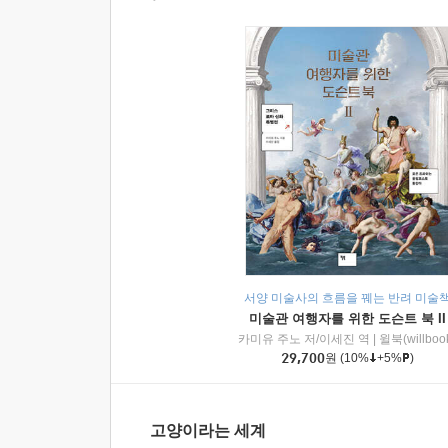
서양 미술사의 흐름을 꿰는 반려 미술
미술관 여행자를 위한 도슨트 북 II
카미유 주노 저/이세진 역
|
윌북(willboo
29,700
원
(10%
+5%
)
고양이라는 세계