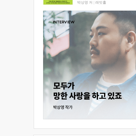
박상영 저
|
래빗홀