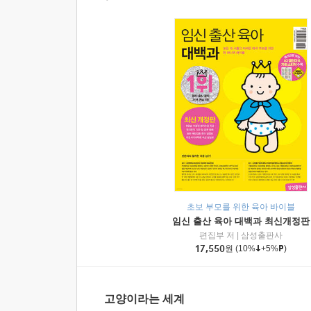
초보 부모를 위한 육아 바이블
임신 출산 육아 대백과 최신개정판
편집부 저
|
삼성출판사
17,550
원
(10%
+5%
)
고양이라는 세계