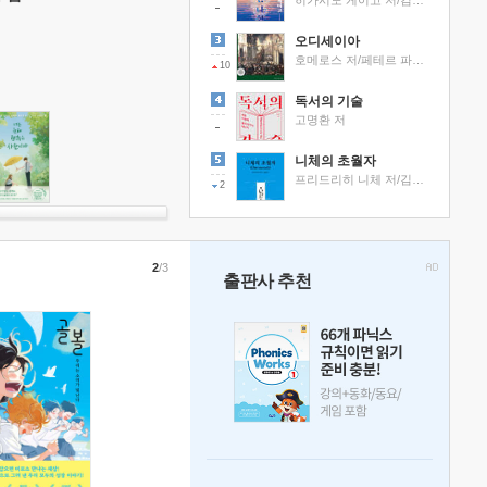
히가시노 게이고 저/김선영 역
오디세이아
호메로스 저/페테르 파울 루벤스 그림/박문재 역
10
독서의 기술
고명환 저
니체의 초월자
프리드리히 니체 저/김철 편역
2
2
/3
출판사 추천