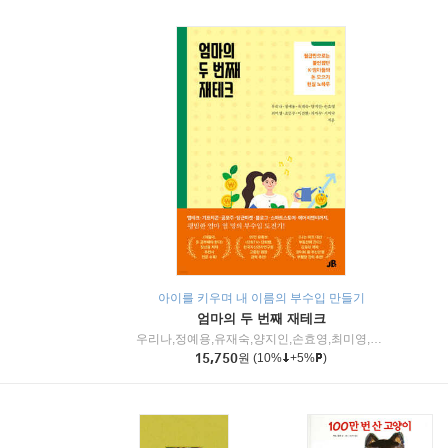
아이를 키우며 내 이름의 부수입 만들기
엄마의 두 번째 재테크
우리나,정예용,유재숙,양지인,손효영,최미영,조민주,이진현,차미숙,서미숙 저
15,750
원
(10%
+5%
)