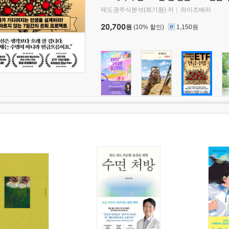
제도권주식분석(최기원) 저
와이즈베리
20,700
원
(10% 할인)
1,150원