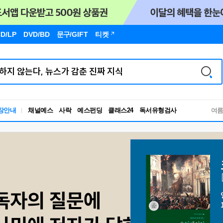
D/LP
DVD/BD
문구
/GIFT
티켓
독서유형검사
장안내
채널예스
사락
예스펀딩
클래스24
여
RBTI Lab
독서유형검사