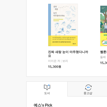
진짜 새랑 눈이 마주쳤다니까
웹툰
요
돌배
이이은 저
|
보리
15,3
15,300
원
도서
중고샵
예스's Pick