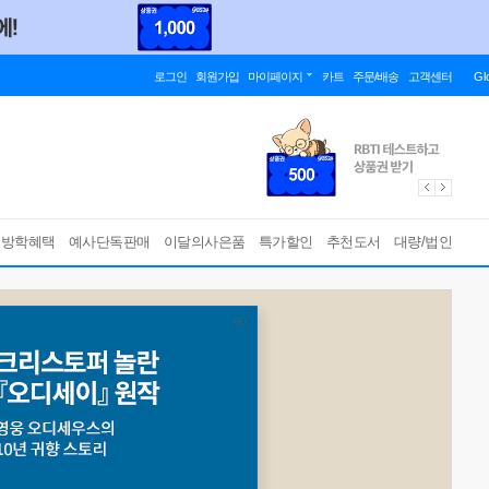
로그인
회원가입
마이페이지
카트
주문/배송
고객센터
Gl
름방학혜택
예사단독판매
이달의사은품
특가할인
추천도서
대량/법인