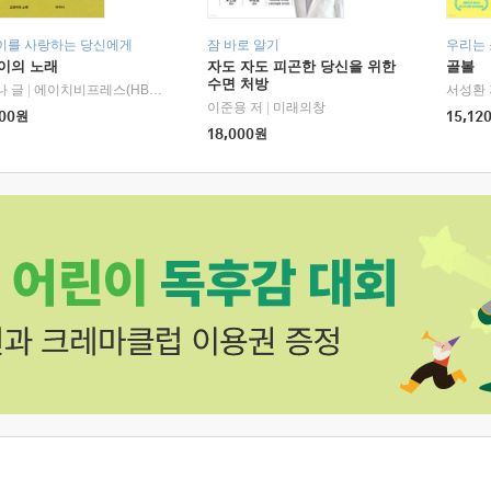
이를 사랑하는 당신에게
잠 바로 알기
우리는
이의 노래
자도 자도 피곤한 당신을 위한
골볼
수면 처방
나 글
|
에이치비프레스(HBPRESS)
서성환 
이준용 저
|
미래의창
00
원
15,12
18,000
원