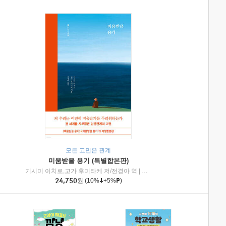
모든 고민은 관계
미움받을 용기 (특별합본판)
기시미 이치로,고가 후미타케 저/전경아 역
|
제이브리즈북스
|
인플루엔셜
24,750
원
(10%
+5%
)