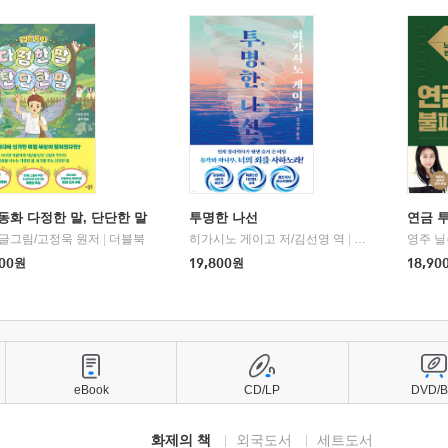
동화 다정한 말, 단단한 말
투명한 나선
연금 
 글그림/고정욱 원저
|
더블북
히가시노 게이고 저/김선영 역
|
북다
영주 닐
00
원
19,800
원
18,90
eBook
CD/LP
DVD/
화제의 책
외국도서
세트도서