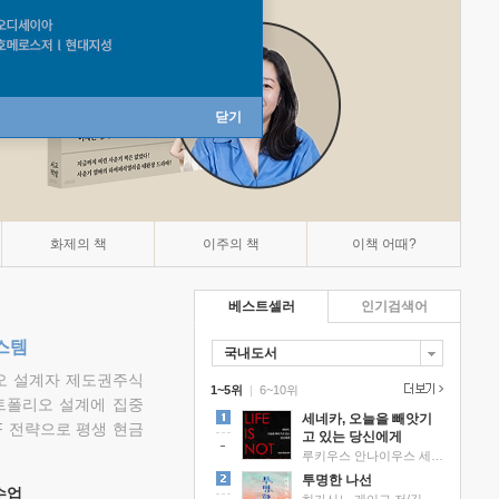
닫기
화제의 책
이주의 책
이책 어때?
베스트셀러
인기검색어
스템
국내도서
리오 설계자 제도권주식
1~5위
|
6~10위
트폴리오 설계에 집중
세네카, 오늘을 빼앗기
F 전략으로 평생 현금
고 있는 당신에게
루키우스 안나이우스 세네카 저/하와이 대저택 편역
투명한 나선
 수업