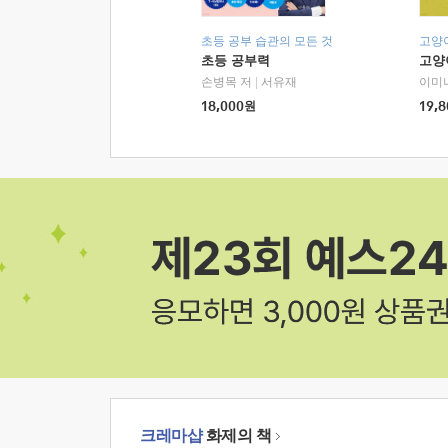
초등 공부 습관의 모든 것
고양
초등 공부력
고양
손병목 저
|
서유재
이미
18,000
원
19,8
크레마샵
화제의 책