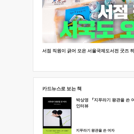
서점 직원이 긁어 모은 서울국제도서전 굿즈 하울
카드뉴스로 보는 책
박상영 『지푸라기 왕관을 쓴 
인터뷰
지푸라기 왕관을 쓴 여자