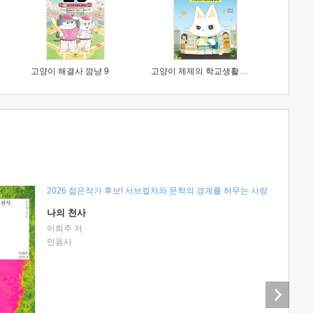
고양이 해결사 깜냥 9
고양이 제제의 학교생활 1 : 초등학생이 이렇게 힘들 줄이야
2026 젊은작가 후보! 서브컬처와 문학의 경계를 허무는 사랑
나의 천사
이희주 저
민음사