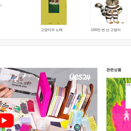
는
고양이의 노래
100만 번 산 고양이
관련상품