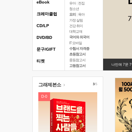
eBook
유아
|
전집
청소년
크레마클럽
요리
|
육아
가정 살림
CD/LP
건강 취미
대학교재
DVD/BD
국어와 외국어
IT 모바일
수험서 자격증
문구/GIFT
초등참고서
중등참고서
티켓
나민애 7문 
고등참고서
그래제본소
3
/5
D-0