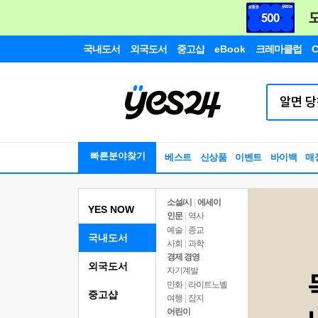
국내도서
외국도서
중고샵
eBook
크레마클럽
C
빠른분야찾기
베스트
신상품
이벤트
바이백
매
소설/시
|
에세이
YES NOW
인문
|
역사
예술
|
종교
국내도서
사회
|
과학
경제 경영
외국도서
자기계발
만화
|
라이트노벨
중고샵
여행
|
잡지
어린이