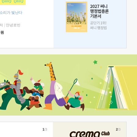
 소리가 빛난다
저
|
안녕로빈
0
원
1
/3
2
/3