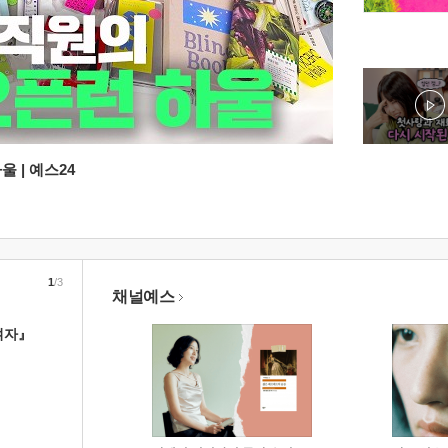
 | 예스24
1
/3
채널예스
여자』