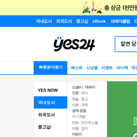
국내도서
외국도서
중고샵
eBook
크레마클럽
C
빠른분야찾기
베스트
신상품
이벤트
바이백
매
소설/시
|
에세이
YES NOW
인문
|
역사
예술
|
종교
국내도서
사회
|
과학
경제 경영
외국도서
자기계발
만화
|
라이트노벨
중고샵
여행
|
잡지
어린이