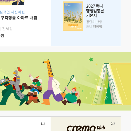
현실적인 내집마련
 구축명품 아파트 내집
|
진서원
0
원
1
/3
2
/3