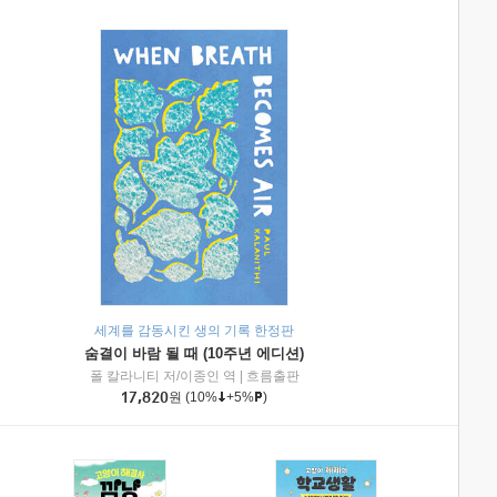
세계를 감동시킨 생의 기록 한정판
숨결이 바람 될 때 (10주년 에디션)
|
미래엔아이세움
폴 칼라니티 저/이종인 역
|
흐름출판
17,820
원
(10%
+5%
)