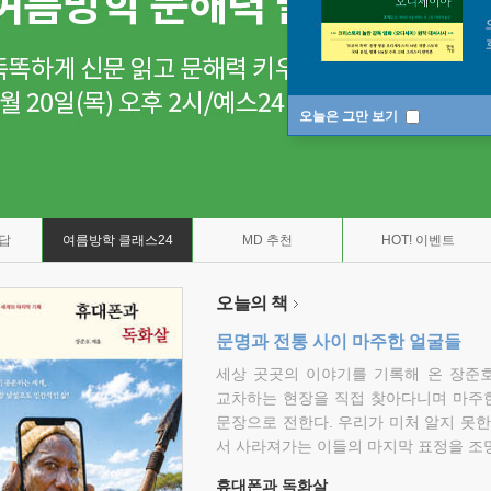
오늘은 그만 보기
7답
여름방학 클래스24
MD 추천
HOT! 이벤트
오늘의 책
문명과 전통 사이 마주한 얼굴들
세상 곳곳의 이야기를 기록해 온 장준호
교차하는 현장을 직접 찾아다니며 마주
문장으로 전한다. 우리가 미처 알지 못한
서 사라져가는 이들의 마지막 표정을 조
휴대폰과 독화살