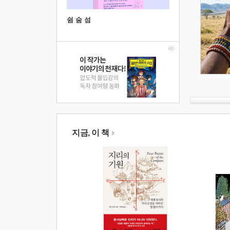
쉼 숨 섬
지금, 이 책