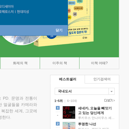
닫기
화제의 책
이주의 책
이책 어때?
베스트셀러
인기검색어
국내도서
 PD. 문명과 전통이
1~5위
|
6~10위
한 얼굴들을 카메라와
세네카, 오늘을 빼앗기
 복잡한 세계, 그곳에
고 있는 당신에게
명한다.
루키우스 안나이우스 세네카 저/하와이 대저택 편역
투명한 나선