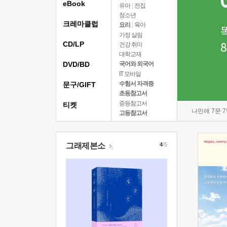
eBook
유아
|
전집
청소년
크레마클럽
요리
|
육아
가정 살림
CD/LP
건강 취미
대학교재
DVD/BD
국어와 외국어
IT 모바일
수험서 자격증
문구/GIFT
초등참고서
중등참고서
티켓
나민애 7문 
고등참고서
그래제본소
4
/5