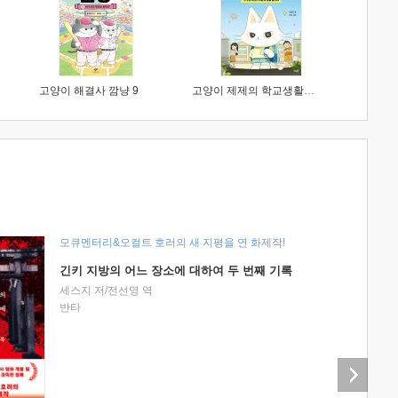
고양이 해결사 깜냥 9
고양이 제제의 학교생활 1 : 초등학생이 이렇게 힘들 줄이야
모큐멘터리&오컬트 호러의 새 지평을 연 화제작!
긴키 지방의 어느 장소에 대하여 두 번째 기록
세스지 저/전선영 역
반타