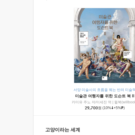
서양 미술사의 흐름을 꿰는 반려 미술
미술관 여행자를 위한 도슨트 북 II
카미유 주노 저/이세진 역
|
윌북(willboo
29,700
원
(10%
+5%
)
고양이라는 세계