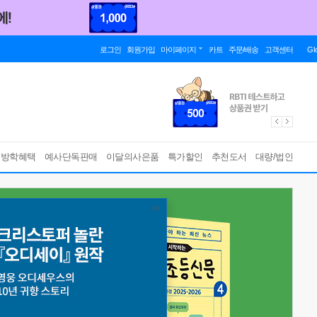
로그인
회원가입
마이페이지
카트
주문/배송
고객센터
Gl
름방학혜택
예사단독판매
이달의사은품
특가할인
추천도서
대량/법인