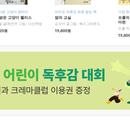
다운 고양이 판타지
아이도 어른도 위로 받는 책
가장 
받은 고양이 펠리스
밤의 교실
쏘쿨의
마련
철 글/최연주 그림
|
다산책방
김규아 글그림
|
북스그라운드
쏘쿨 저
20
원
19,800
원
19,80