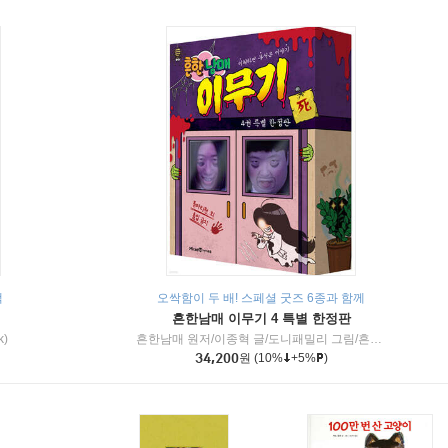
책
오싹함이 두 배! 스페셜 굿즈 6종과 함께
흔한남매 이무기 4 특별 한정판
k)
흔한남매 원저/이종혁 글/도니패밀리 그림/흔한컴퍼니 감수
34,200
원
(10%
+5%
)