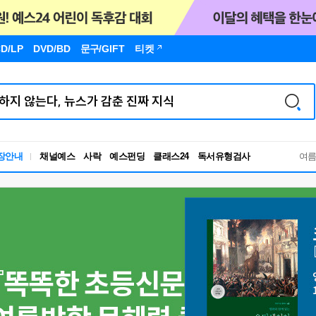
D/LP
DVD/BD
문구
/GIFT
티켓
독서유형검사
장안내
채널예스
사락
예스펀딩
클래스24
RBTI Lab
여
독서유형검사