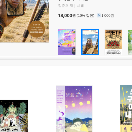
장준호 저
시월
18,000
원
(10% 할인)
1,000원