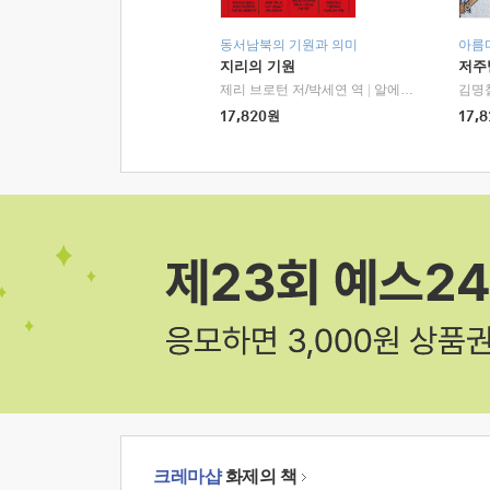
동서남북의 기원과 의미
아름
지리의 기원
저주
제리 브로턴 저/박세연 역
|
알에이치코리아(RHK)
김명
17,820
원
17,8
크레마샵
화제의 책