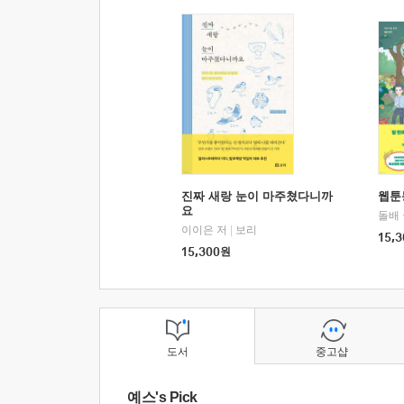
진짜 새랑 눈이 마주쳤다니까
웹툰
요
돌배
이이은 저
|
보리
15,3
15,300
원
도서
중고샵
예스's Pick