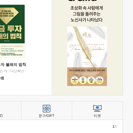
투자 불패의 법칙
슨 저
|
다산북스
0
원
BD
문구/GIFT
티켓
1
/5