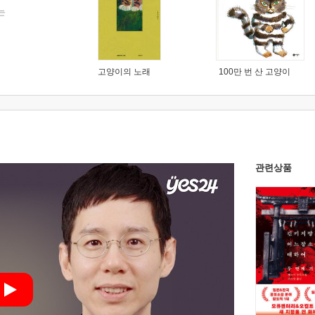
는
고양이의 노래
100만 번 산 고양이
관련상품