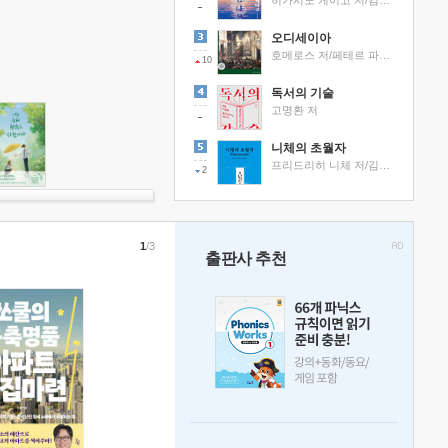
히가시노 게이고 저/김선영 역
오디세이아
호메로스 저/페테르 파울 루벤스 그림/박문재 역
10
독서의 기술
고명환 저
니체의 초월자
프리드리히 니체 저/김철 편역
2
1
/3
출판사 추천