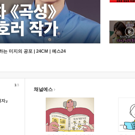
 미지의 공포 | 24CM | 예스24
1
/3
채널예스
여자』