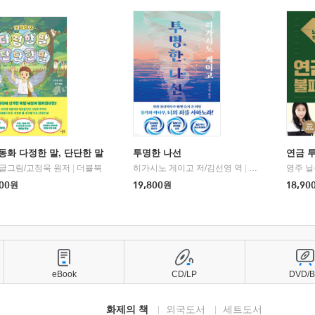
동화 다정한 말, 단단한 말
투명한 나선
연금 
 글그림/고정욱 원저
|
더블북
히가시노 게이고 저/김선영 역
|
북다
영주 닐
00
원
19,800
원
18,90
eBook
CD/LP
DVD/
화제의 책
외국도서
세트도서