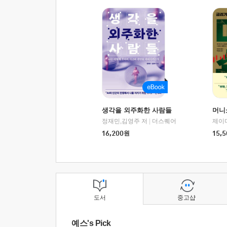
생각을 외주화한 사람들
머니
정재민,김영주 저
|
더스퀘어
16,200
원
15,5
도서
중고샵
예스's Pick