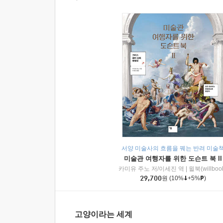
서양 미술사의 흐름을 꿰는 반려 미술
미술관 여행자를 위한 도슨트 북 II
카미유 주노 저/이세진 역
|
윌북(willboo
29,700
원
(10%
+5%
)
고양이라는 세계