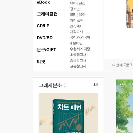
eBook
유아
|
전집
청소년
크레마클럽
요리
|
육아
가정 살림
CD/LP
건강 취미
대학교재
DVD/BD
국어와 외국어
IT 모바일
수험서 자격증
문구/GIFT
초등참고서
중등참고서
티켓
나민애 7문 
고등참고서
그래제본소
3
/5