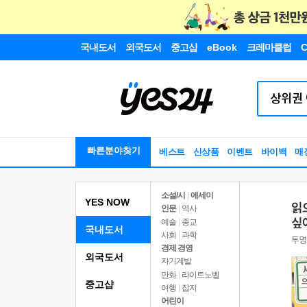
국내도서
외국도서
중고샵
eBook
크레마클럽
C
빠른분야찾기
베스트
신상품
이벤트
바이백
매
소설/시
|
에세이
YES NOW
인문
|
역사
예술
|
종교
국내도서
사회
|
과학
경제 경영
외국도서
자기계발
만화
|
라이트노벨
중고샵
여행
|
잡지
어린이