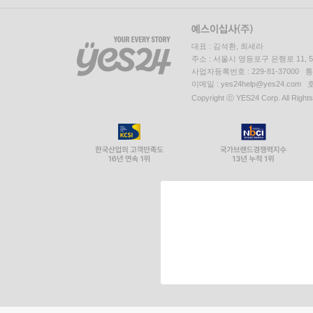
대표 : 김석환, 최세라
주소 : 서울시 영등포구 은행로 11,
사업자등록번호 : 229-81-37000 
이메일 : yes24help@yes24.c
Copyright ⓒ YES24 Corp. All Right