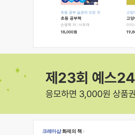
초등 공부 습관의 모든 것
고양
초등 공부력
고양
손병목 저
|
서유재
이미
18,000
원
19,8
크레마샵
화제의 책