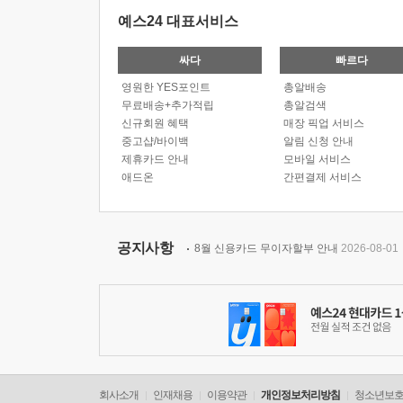
예스24 대표서비스
싸다
빠르다
영원한 YES포인트
총알배송
무료배송+추가적립
총알검색
신규회원 혜택
매장 픽업 서비스
중고샵/바이백
알림 신청 안내
제휴카드 안내
모바일 서비스
애드온
간편결제 서비스
공지사항
8월 신용카드 무이자할부 안내
2026-08-01
회사소개
인재채용
이용약관
개인정보처리방침
청소년보