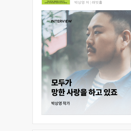
박상영 저
|
래빗홀