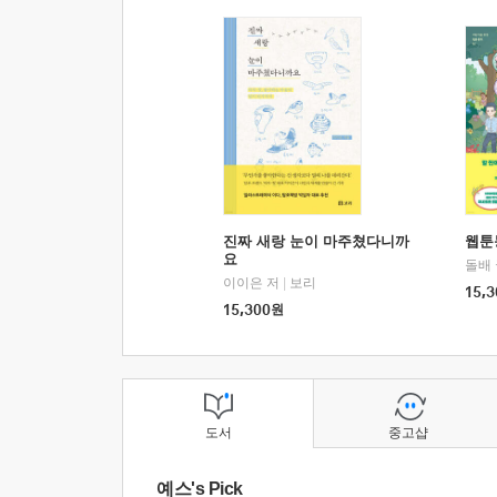
진짜 새랑 눈이 마주쳤다니까
웹툰
요
돌배
이이은 저
|
보리
15,3
15,300
원
도서
중고샵
예스's Pick