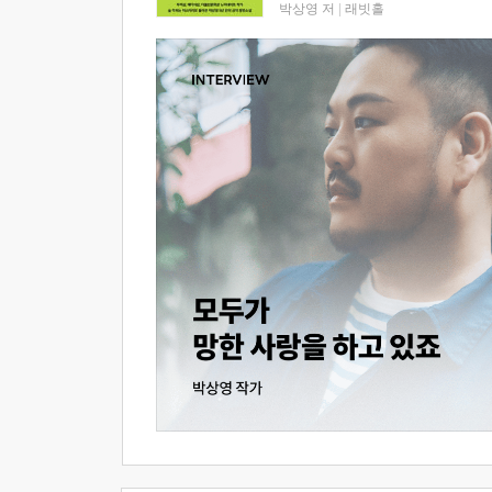
박상영 저
|
래빗홀