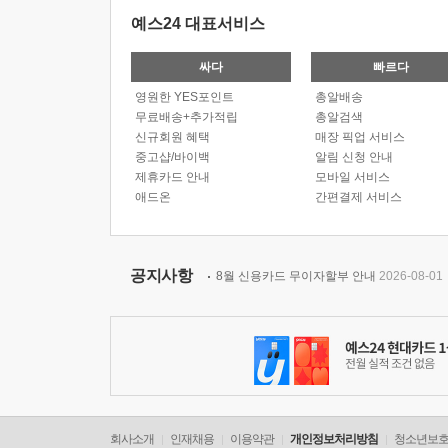
예스24 대표서비스
싸다
빠르다
영원한 YES포인트
총알배송
무료배송+추가적립
총알검색
신규회원 혜택
매장 픽업 서비스
중고샵/바이백
알림 신청 안내
제휴카드 안내
모바일 서비스
애드온
간편결제 서비스
공지사항
8월 신용카드 무이자할부 안내
2026-08-01
회사소개
인재채용
이용약관
개인정보처리방침
청소년보