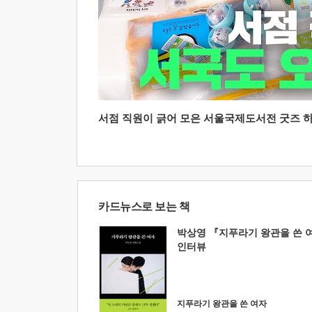
서점 직원이 긁어 모은 서울국제도서전 굿즈 하울
카드뉴스로 보는 책
박상영 『지푸라기 왕관을 쓴 
인터뷰
지푸라기 왕관을 쓴 여자