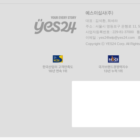
대표 : 김석환, 최세라
주소 : 서울시 영등포구 은행로 11,
사업자등록번호 : 229-81-37000 
이메일 : yes24help@yes24.c
Copyright ⓒ YES24 Corp. All Right