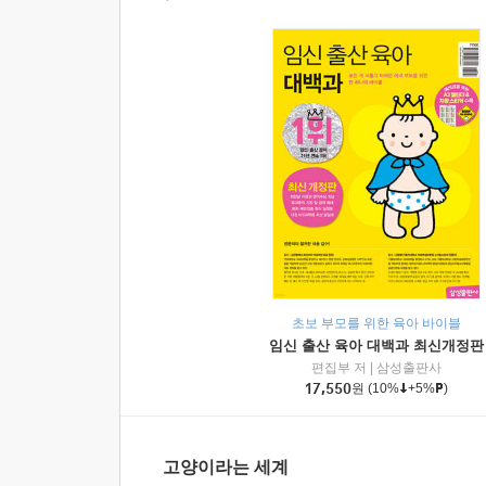
초보 부모를 위한 육아 바이블
임신 출산 육아 대백과 최신개정판
편집부 저
|
삼성출판사
17,550
원
(10%
+5%
)
고양이라는 세계