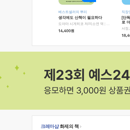
베스트셀러의 뿌리
직장
생각에도 산책이 필요하다
[단
로 
도야마 시게히코 저/지소연 역
|
알에이치코리아(
14,400
원
18,4
크레마샵
화제의 책