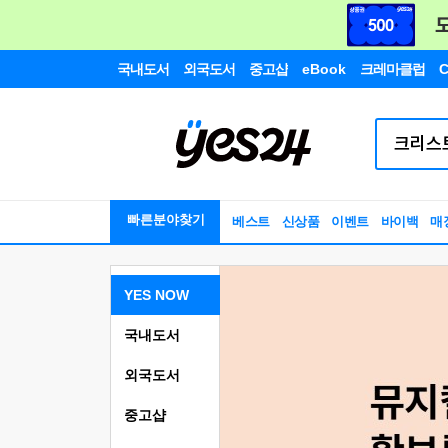
국내도서
외국도서
중고샵
eBook
크레마클럽
C
빠른분야찾기
베스트
신상품
이벤트
바이백
매
YES NOW
국내도서
외국도서
중고샵