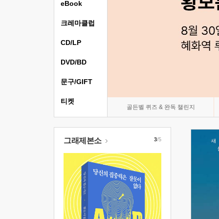
eBook
크레마클럽
CD/LP
DVD/BD
문구/GIFT
티켓
골든벨 퀴즈 & 완독 챌린지
그래제본소
3
/5