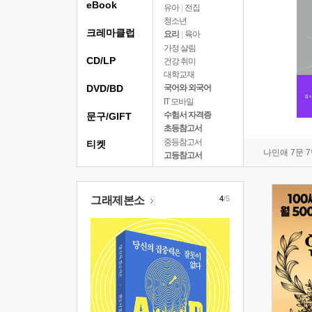
eBook
유아
|
전집
청소년
크레마클럽
요리
|
육아
가정 살림
CD/LP
건강 취미
대학교재
DVD/BD
국어와 외국어
IT 모바일
수험서 자격증
문구/GIFT
초등참고서
중등참고서
티켓
나민애 7문 
고등참고서
그래제본소
4
/5