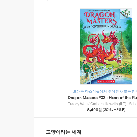
드래곤 마스터들에게 주어진 새로운 임
Tracey West/ Graham Howells (ILT)
|
Scholasti
8,400
원
(30%
+2%
)
고양이라는 세계