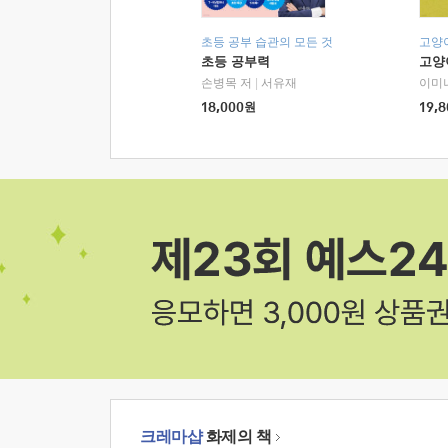
초등 공부 습관의 모든 것
고양
초등 공부력
고양
손병목 저
|
서유재
이미
18,000
원
19,8
크레마샵
화제의 책