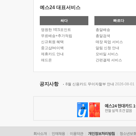
예스24 대표서비스
싸다
빠르다
영원한 YES포인트
총알배송
무료배송+추가적립
총알검색
신규회원 혜택
매장 픽업 서비스
중고샵/바이백
알림 신청 안내
제휴카드 안내
모바일 서비스
애드온
간편결제 서비스
공지사항
8월 신용카드 무이자할부 안내
2026-08-01
회사소개
인재채용
이용약관
개인정보처리방침
청소년보