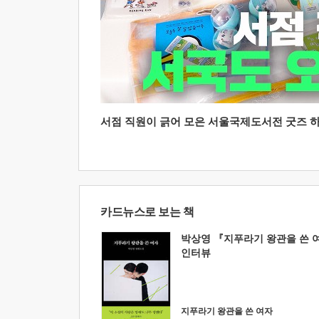
서점 직원이 긁어 모은 서울국제도서전 굿즈 하울
카드뉴스로 보는 책
박상영 『지푸라기 왕관을 쓴 
인터뷰
지푸라기 왕관을 쓴 여자