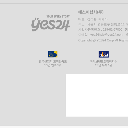
대표 : 김석환, 최세라
주소 : 서울시 영등포구 은행로 11,
사업자등록번호 : 229-81-37000 
이메일 : yes24help@yes24.c
Copyright ⓒ YES24 Corp. All Right