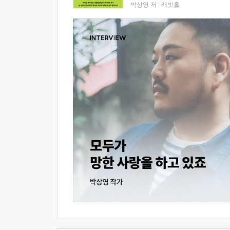
박상영 저
|
래빗홀