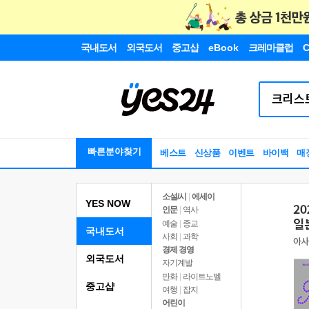
국내도서
외국도서
중고샵
eBook
크레마클럽
C
빠른분야찾기
베스트
신상품
이벤트
바이백
매
소설/시
|
에세이
YES NOW
인문
|
역사
예술
|
종교
국내도서
사회
|
과학
경제 경영
외국도서
자기계발
만화
|
라이트노벨
중고샵
여행
|
잡지
어린이