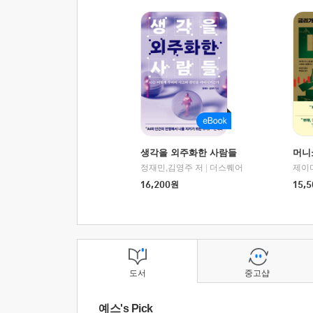
생각을 외주화한 사람들
머니
정재민,김영주 저
|
더스퀘어
16,200
원
15,5
도서
중고샵
예스's Pick