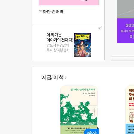
우아한 존버력
지금, 이 책