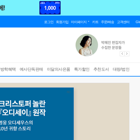
로그인
회원가입
마이페이지
카트
주문/배송
고객센터
Gl
름방학혜택
예사단독판매
이달의사은품
특가할인
추천도서
대량/법인