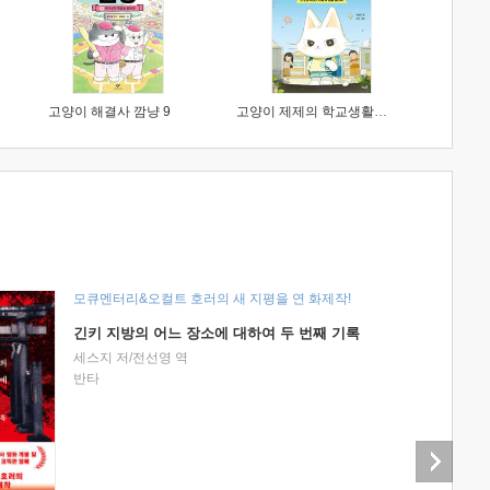
고양이 해결사 깜냥 9
고양이 제제의 학교생활 1 : 초등학생이 이렇게 힘들 줄이야
모큐멘터리&오컬트 호러의 새 지평을 연 화제작!
긴키 지방의 어느 장소에 대하여 두 번째 기록
세스지 저/전선영 역
반타