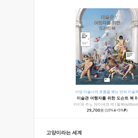
서양 미술사의 흐름을 꿰는 반려 미술
미술관 여행자를 위한 도슨트 북 II
카미유 주노 저/이세진 역
|
윌북(willboo
29,700
원
(10%
+5%
)
고양이라는 세계