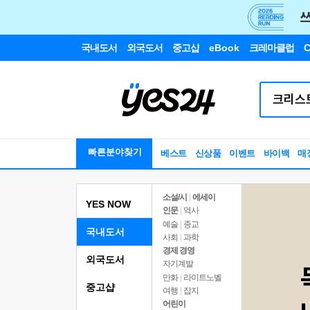
국내도서
외국도서
중고샵
eBook
크레마클럽
C
빠른분야찾기
베스트
신상품
이벤트
바이백
매
소설/시
|
에세이
YES NOW
인문
|
역사
예술
|
종교
국내도서
사회
|
과학
경제 경영
외국도서
자기계발
만화
|
라이트노벨
중고샵
여행
|
잡지
어린이