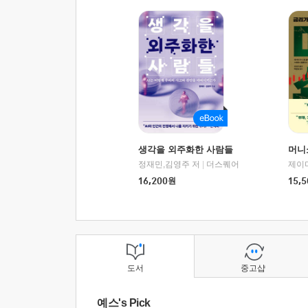
생각을 외주화한 사람들
머니
정재민,김영주 저
|
더스퀘어
16,200
원
15,5
도서
중고샵
예스's Pick