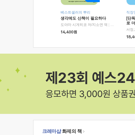
베스트셀러의 뿌리
직장
생각에도 산책이 필요하다
[단
로 
도야마 시게히코 저/지소연 역
|
알에이치코리아(
14,400
원
18,4
크레마샵
화제의 책