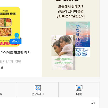
 다이어트 밀프렙 레시
진지인) 저
|
길벗
0
원
BD
문구/GIFT
티켓
1
/5