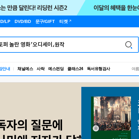
D/LP
DVD/BD
문구
/GIFT
티켓
장안내
채널예스
사락
예스펀딩
클래스24
독서유형검사
여
RBTI Lab
독서유형검사