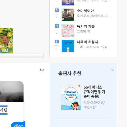
히가시노 게이고 저/김선영 역
오디세이아
호메로스 저/페테르 파울 루벤스 그림/박문재 역
독서의 기술
고명환 저
니체의 초월자
프리드리히 니체 저/김철 편역
3
/3
출판사 추천