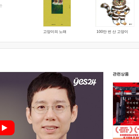
는
고양이의 노래
100만 번 산 고양이
관련상품