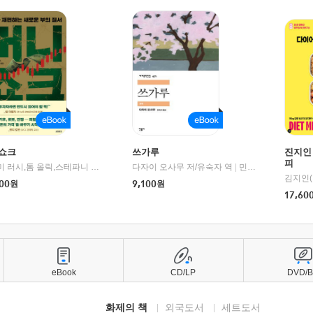
쇼크
쓰가루
진지인
피
제이미 러시,톰 올릭,스테파니 플랜더스 편저/임경은 역/박정호 감수
다자이 오사무 저/유숙자 역
|
교보문고
|
민음사
김지인(
00
원
9,100
원
17,60
eBook
CD/LP
DVD/
화제의 책
외국도서
세트도서