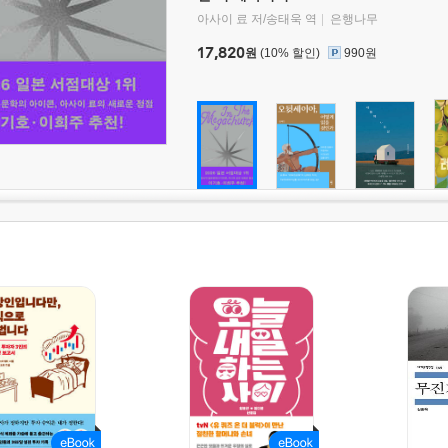
아사이 료 저/송태욱 역
은행나무
17,820
원
(10% 할인)
990원