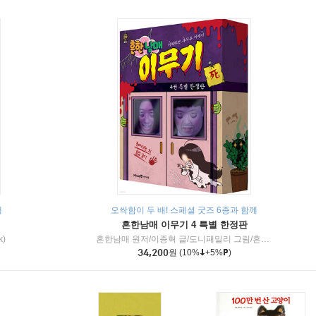
책
오싹함이 두 배! 스페셜 굿즈 6종과 함께
흔한남매 이무기 4 특별 한정판
k)
흔한남매 원저/이종혁 글/도니패밀리 그림/흔한컴퍼니 감수
34,200
원
(10%
+5%
)