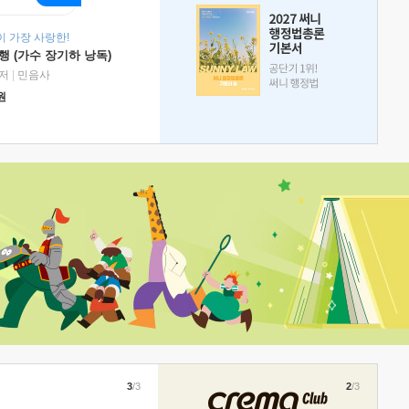
 가장 사랑한!
 (가수 장기하 낭독)
저
|
민음사
원
3
/3
2
/3