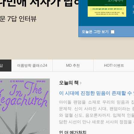
오늘은 그만 보기
7답
여름방학 클래스24
MD 추천
HOT! 이벤트
오늘의 책
이 시대에 진정한 믿음이 존재할 수
아이돌 팬덤을 소재로 우리의 믿음과 
문제작. 신이 사라진 시대, 팬덤이라는
와 열혈 신도, 음모론자까지. 입체적 인
담한 시선이 만나 새로운 서사의 정점을 
인 더 메가처치