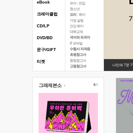
eBook
유아
|
전집
청소년
크레마클럽
요리
|
육아
가정 살림
CD/LP
건강 취미
대학교재
DVD/BD
국어와 외국어
IT 모바일
수험서 자격증
문구/GIFT
초등참고서
중등참고서
티켓
나민애 7문 
고등참고서
그래제본소
5
/5