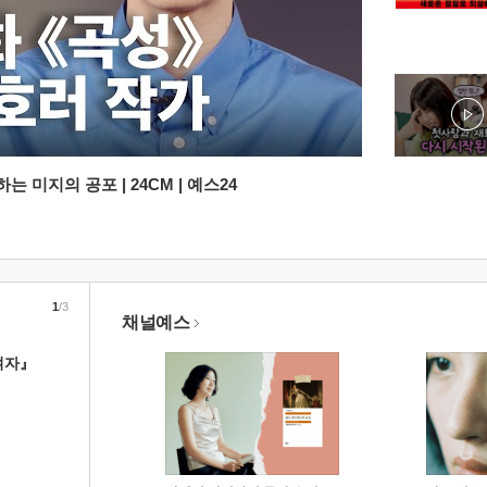
 미지의 공포 | 24CM | 예스24
1
/3
채널예스
여자』