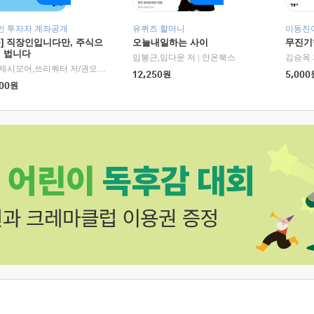
인 투자자 계좌공개
유퀴즈 할머니
이동진이
독] 직장인입니다만, 주식으
오늘내일하는 사이
무진기행
더 법니다
RHK)
임봉근,임다운 저
|
안온북스
김승옥 
서정,제시모어,쓰리쿼터 저/권오태,시그널리포트 편
|
경이로움
12,250
원
5,000
00
원