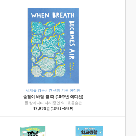
세계를 감동시킨 생의 기록 한정판
숨결이 바람 될 때 (10주년 에디션)
|
미래엔아이세움
폴 칼라니티 저/이종인 역
|
흐름출판
17,820
원
(10%
+5%
)