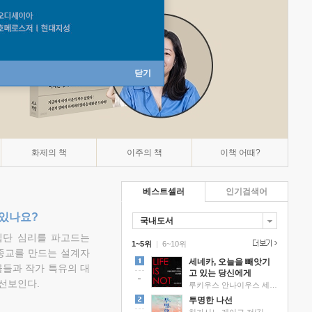
닫기
화제의 책
이주의 책
이책 어때?
베스트셀러
인기검색어
 있나요?
국내도서
집단 심리를 파고드는
1~5위
|
6~10위
 종교를 만드는 설계자
세네카, 오늘을 빼앗기
물들과 작가 특유의 대
고 있는 당신에게
선보인다.
루키우스 안나이우스 세네카 저/하와이 대저택 편역
투명한 나선