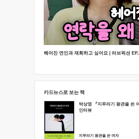
헤어진 연인과 재회하고 싶어요 | 러브픽션 EP.2
카드뉴스로 보는 책
박상영 『지푸라기 왕관을 쓴 
인터뷰
지푸라기 왕관을 쓴 여자