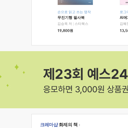
손으로 읽고 쓰는 명작
로그
무진기행 필사북
AI
김승옥 저
|
스타북스
김혜
19,800
원
13,5
크레마샵
화제의 책