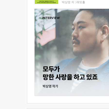
박상영 저
|
래빗홀