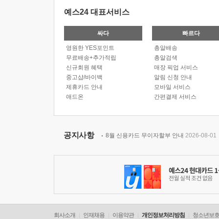
예스24 대표서비스
싸다
빠르다
영원한 YES포인트
총알배송
무료배송+추가적립
총알검색
신규회원 혜택
매장 픽업 서비스
중고샵/바이백
알림 신청 안내
제휴카드 안내
모바일 서비스
애드온
간편결제 서비스
공지사항
8월 신용카드 무이자할부 안내
2026-08-01
회사소개
인재채용
이용약관
개인정보처리방침
청소년보