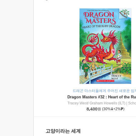
드래곤 마스터들에게 주어진 새로운 임
Tracey West/ Graham Howells (ILT)
|
Scholasti
8,400
원
(30%
+2%
)
고양이라는 세계