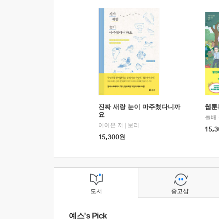
진짜 새랑 눈이 마주쳤다니까
웹툰
요
돌배
이이은 저
|
보리
15,3
15,300
원
도서
중고샵
예스's Pick