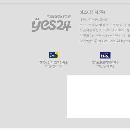
대표 : 김석환, 최세라
주소 : 서울시 영등포구 은행로 11,
사업자등록번호 : 229-81-37000 
이메일 : yes24help@yes24.c
Copyright ⓒ YES24 Corp. All Right