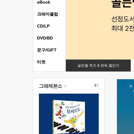
eBook
크레마클럽
CD/LP
DVD/BD
문구/GIFT
티켓
골든벨 퀴즈 & 완독 챌린지
그래제본소
3
/5