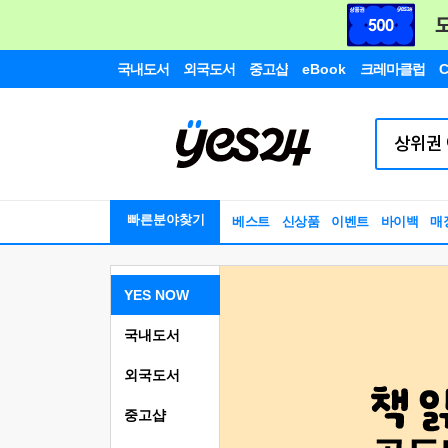
국내도서
외국도서
중고샵
eBook
크레마클럽
C
빠른분야찾기
베스트
신상품
이벤트
바이백
매
YES NOW
국내도서
외국도서
중고샵