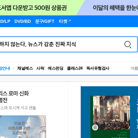
D/LP
DVD/BD
문구
/GIFT
티켓
독서유형검사
장안내
채널예스
사락
예스펀딩
클래스24
RBTI Lab
여
독서유형검사