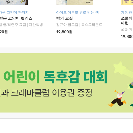
다운 고양이 판타지
아이도 어른도 위로 받는 책
가장 
받은 고양이 펠리스
밤의 교실
쏘쿨의
마련
철 글/최연주 그림
|
다산책방
김규아 글그림
|
북스그라운드
쏘쿨 저
20
원
19,800
원
19,80