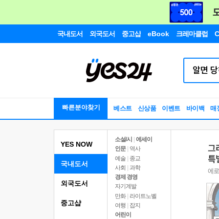
국내도서
외국도서
중고샵
eBook
크레마클럽
C
빠른분야찾기
베스트
신상품
이벤트
바이백
매
소설/시
|
에세이
YES NOW
인문
|
역사
예술
|
종교
국내도서
사회
|
과학
경제 경영
외국도서
자기계발
만화
|
라이트노벨
중고샵
여행
|
잡지
어린이