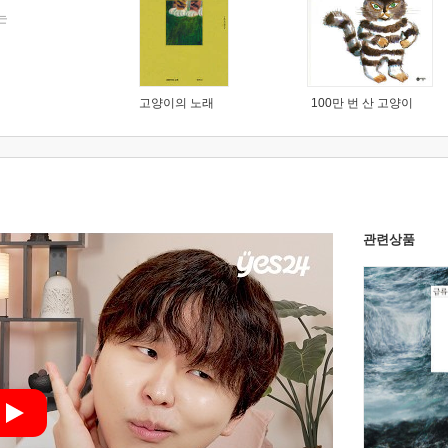
는
고양이의 노래
100만 번 산 고양이
관련상품