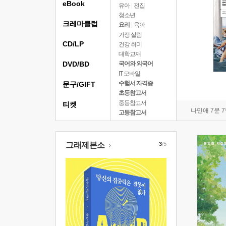
eBook
유아
|
전집
청소년
크레마클럽
요리
|
육아
가정 살림
CD/LP
건강 취미
대학교재
DVD/BD
국어와 외국어
IT 모바일
수험서 자격증
문구/GIFT
초등참고서
중등참고서
티켓
나민애 7문 
고등참고서
그래제본소
3
/5