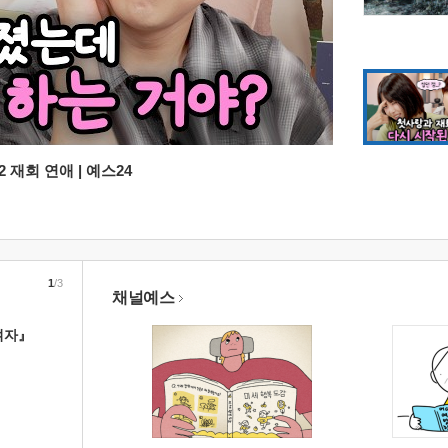
 재회 연애 | 예스24
1
/3
채널예스
여자』