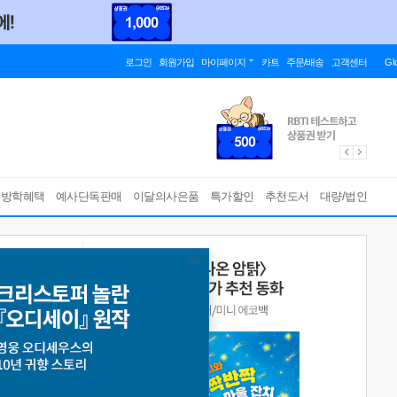
로그인
회원가입
마이페이지
카트
주문/배송
고객센터
Gl
름방학혜택
예사단독판매
이달의사은품
특가할인
추천도서
대량/법인