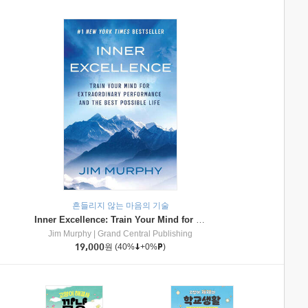
흔들리지 않는 마음의 기술
Inner Excellence: Train Your Mind for Extraordinary Performance and the Best Possible Life
Jim Murphy
|
Grand Central Publishing
19,000
원
(40%
+0%
)