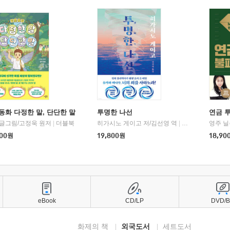
동화 다정한 말, 단단한 말
투명한 나선
연금 
 글그림/고정욱 원저
|
더블북
히가시노 게이고 저/김선영 역
|
북다
영주 닐
00
원
19,800
원
18,90
eBook
CD/LP
DVD/
화제의 책
외국도서
세트도서