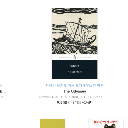
무
지혜와 용기로 이룬 오디세우스의 귀환
Dragon Masters #32 : Heart of the Ruby Dragon (A Branches Book)
The Odyssey
c Inc
Homer / Rieu, E. V. / Rieu, D. C. H.
|
Penguin Group
9,900
원
(34%
+1%
)