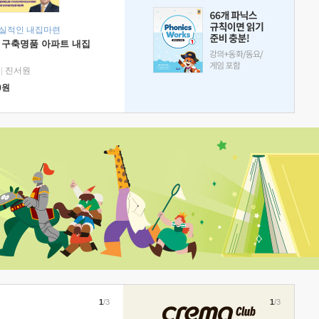
현실적인 내집마련
 구축명품 아파트 내집
|
진서원
0
원
1
/3
1
/3