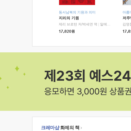
동서남북의 기원과 의미
아름
지리의 기원
저주
제리 브로턴 저/박세연 역
|
알에이치코리아(RHK)
김명
17,820
원
17,8
크레마샵
화제의 책