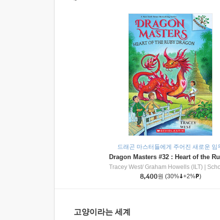
드래곤 마스터들에게 주어진 새로운 임
Tracey West/ Graham Howells (ILT)
|
Scholasti
8,400
원
(30%
+2%
)
고양이라는 세계