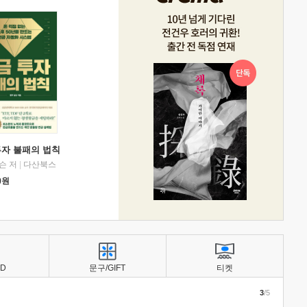
투자 불패의 법칙
슨 저
|
다산북스
0
원
BD
문구/GIFT
티켓
3
/5