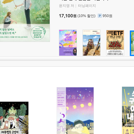
윤지영 저
터닝페이지
17,100
원
(10% 할인)
950원