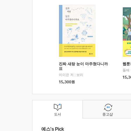
진짜 새랑 눈이 마주쳤다니까
웹툰
요
돌배
이이은 저
|
보리
15,3
15,300
원
도서
중고샵
예스's Pick