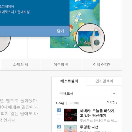
닫기
화제의 책
이주의 책
이책 어때?
베스트셀러
인기검색어
국내도서
소년 멘토로 돌아왔다.
1~5위
|
6~10위
 10대에게는 길잡이가
세네카, 오늘을 빼앗기
 되지 않는 날에도 나
고 있는 당신에게
 안내서.
루키우스 안나이우스 세네카 저/하와이 대저택 편역
투명한 나선