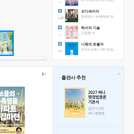
히가시노 게이고 저/김선영 역
오디세이아
호메로스 저/페테르 파울 루벤스 그림/박문재 역
10
독서의 기술
고명환 저
니체의 초월자
프리드리히 니체 저/김철 편역
2
1
/3
출판사 추천