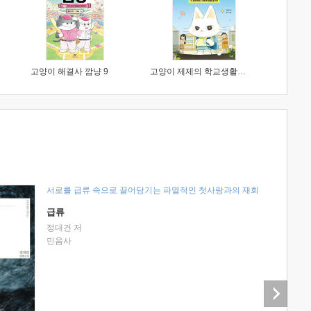
고양이 해결사 깜냥 9
고양이 제제의 학교생활 1 : 초등학생이 이렇게 힘들 줄이야
서로를 급류 속으로 끌어당기는 파멸적인 첫사랑과의 재회
급류
정대건 저
민음사