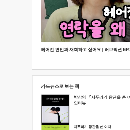
헤어진 연인과 재회하고 싶어요 | 러브픽션 EP.2
카드뉴스로 보는 책
박상영 『지푸라기 왕관을 쓴 
인터뷰
지푸라기 왕관을 쓴 여자