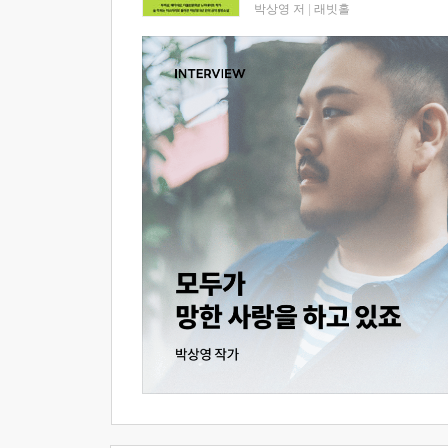
박상영 저
|
래빗홀