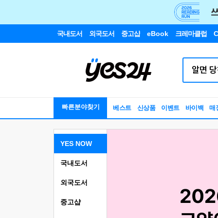
국내도서
외국도서
중고샵
eBook
크레마클럽
C
빠른분야찾기
베스트
신상품
이벤트
바이백
매
YES NOW
국내도서
외국도서
중고샵