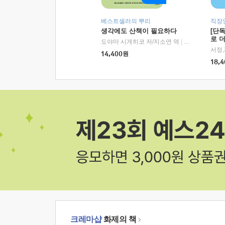
베스트셀러의 뿌리
직장
생각에도 산책이 필요하다
[단
로 
도야마 시게히코 저/지소연 역
|
알에이치코리아(
14,400
원
18,4
크레마샵
화제의 책