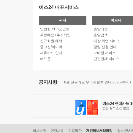
예스24 대표서비스
싸다
빠르다
영원한 YES포인트
총알배송
무료배송+추가적립
총알검색
신규회원 혜택
매장 픽업 서비스
중고샵/바이백
알림 신청 안내
제휴카드 안내
모바일 서비스
애드온
간편결제 서비스
공지사항
8월 신용카드 무이자할부 안내
2026-08-01
회사소개
인재채용
이용약관
개인정보처리방침
청소년보