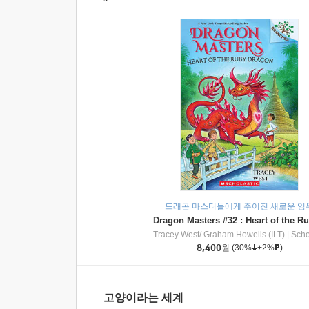
드래곤 마스터들에게 주어진 새로운 임
Tracey West/ Graham Howells (ILT)
|
Scholasti
8,400
원
(30%
+2%
)
고양이라는 세계