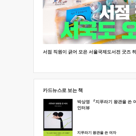
서점 직원이 긁어 모은 서울국제도서전 굿즈 하울
카드뉴스로 보는 책
박상영 『지푸라기 왕관을 쓴 
인터뷰
지푸라기 왕관을 쓴 여자