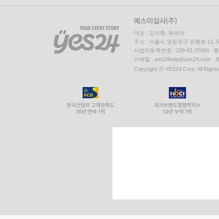
대표 : 김석환, 최세라
주소 : 서울시 영등포구 은행로 11,
사업자등록번호 : 229-81-37000 
이메일 : yes24help@yes24.c
Copyright ⓒ YES24 Corp. All Right