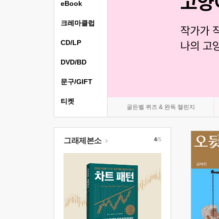
eBook
크레마클럽
CD/LP
DVD/BD
문구/GIFT
티켓
골든벨 퀴즈 & 완독 챌린지
그래제본소
4
/5