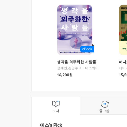
생각을 외주화한 사람들
머니
정재민,김영주 저
|
더스퀘어
16,200
원
15,5
도서
중고샵
예스's Pick