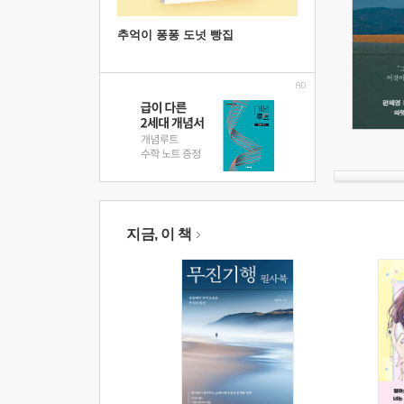
추억이 퐁퐁 도넛 빵집
지금, 이 책