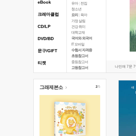
eBook
유아
|
전집
청소년
크레마클럽
요리
|
육아
가정 살림
CD/LP
건강 취미
대학교재
DVD/BD
국어와 외국어
IT 모바일
수험서 자격증
문구/GIFT
초등참고서
중등참고서
티켓
나민애 7문 
고등참고서
그래제본소
2
/5