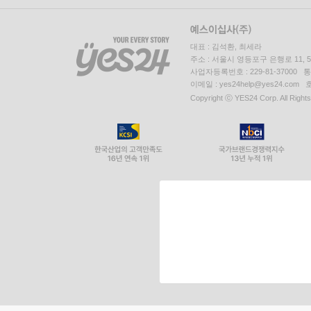
대표 : 김석환, 최세라
주소 : 서울시 영등포구 은행로 11,
사업자등록번호 : 229-81-37000 
이메일 : yes24help@yes24.c
Copyright ⓒ YES24 Corp. All Right