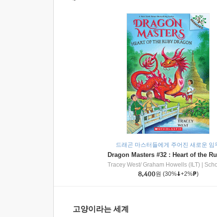
드래곤 마스터들에게 주어진 새로운 임
Tracey West/ Graham Howells (ILT)
|
Scholasti
8,400
원
(30%
+2%
)
고양이라는 세계