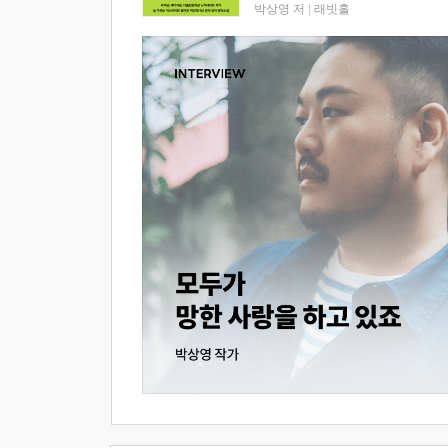
박상영 저
|
래빗홀