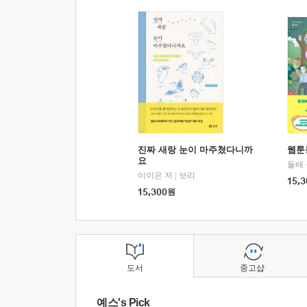
진짜 새랑 눈이 마주쳤다니까
웹툰
요
돌배
이이은 저
|
보리
15,3
15,300
원
도서
중고샵
예스's Pick