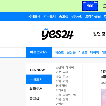
국내도서
외국도서
중고샵
eBook
크레마클럽
C
빠른분야찾기
베스트
신상품
이벤트
바이백
매
소설/시
|
에세이
YES NOW
인문
|
역사
예술
|
종교
국내도서
사회
|
과학
경제 경영
외국도서
자기계발
만화
|
라이트노벨
중고샵
여행
|
잡지
어린이