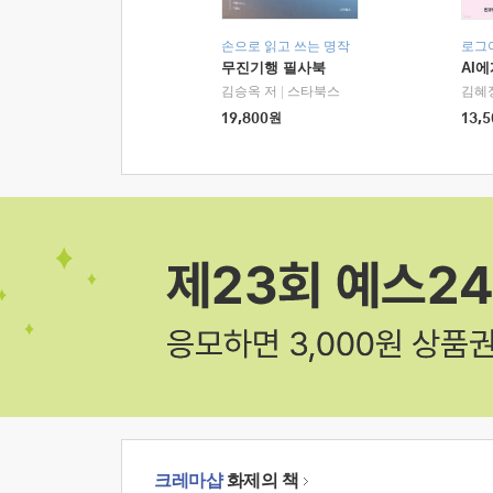
손으로 읽고 쓰는 명작
로그
무진기행 필사북
AI
김승옥 저
|
스타북스
김혜
19,800
원
13,5
크레마샵
화제의 책