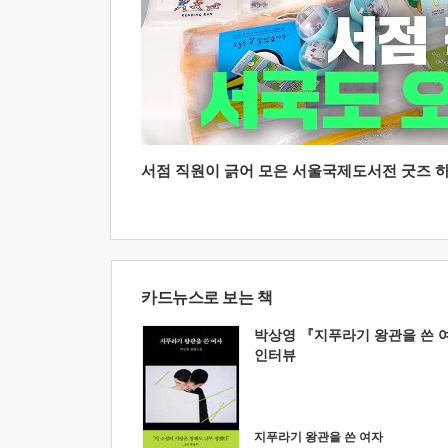
서점 직원이 긁어 모은 서울국제도서전 굿즈 하울
카드뉴스로 보는 책
박상영 『지푸라기 왕관을 쓴 
인터뷰
지푸라기 왕관을 쓴 여자