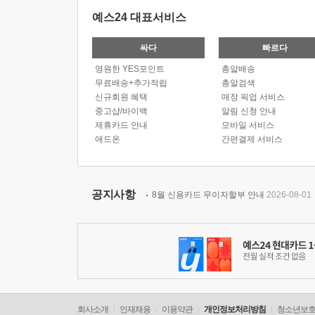
예스24 대표서비스
싸다
빠르다
영원한 YES포인트
총알배송
무료배송+추가적립
총알검색
신규회원 혜택
매장 픽업 서비스
중고샵/바이백
알림 신청 안내
제휴카드 안내
모바일 서비스
애드온
간편결제 서비스
공지사항
8월 신용카드 무이자할부 안내
2026-08-01
회사소개
인재채용
이용약관
개인정보처리방침
청소년보