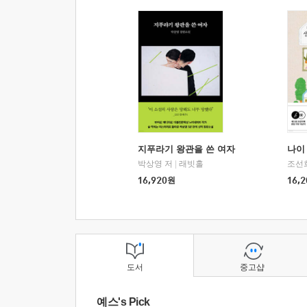
지푸라기 왕관을 쓴 여자
나이 
박상영 저
|
래빗홀
조선
16,920
원
16,2
도서
중고샵
예스's Pick