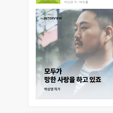
박상영 저
|
래빗홀