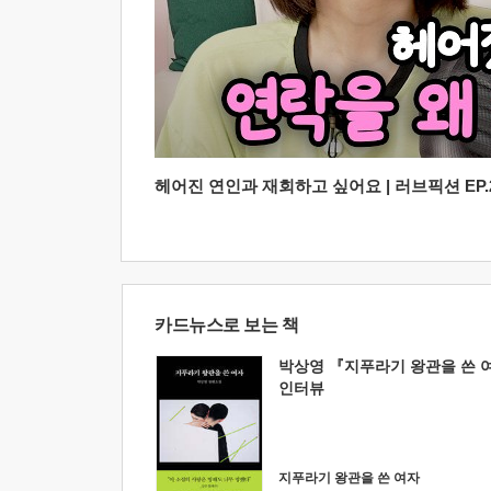
헤어진 연인과 재회하고 싶어요 | 러브픽션 EP.2
카드뉴스로 보는 책
박상영 『지푸라기 왕관을 쓴 
인터뷰
지푸라기 왕관을 쓴 여자