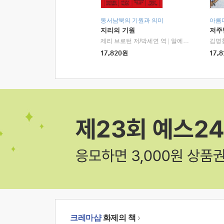
동서남북의 기원과 의미
아름
지리의 기원
저주
제리 브로턴 저/박세연 역
|
알에이치코리아(RHK)
김명
17,820
원
17,8
크레마샵
화제의 책