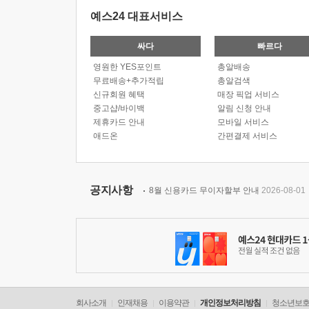
예스24 대표서비스
싸다
빠르다
영원한 YES포인트
총알배송
무료배송+추가적립
총알검색
신규회원 혜택
매장 픽업 서비스
중고샵/바이백
알림 신청 안내
제휴카드 안내
모바일 서비스
애드온
간편결제 서비스
공지사항
8월 신용카드 무이자할부 안내
2026-08-01
회사소개
인재채용
이용약관
개인정보처리방침
청소년보