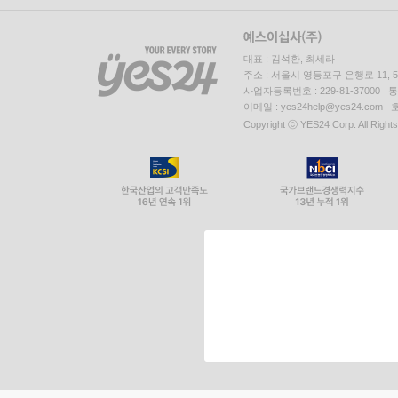
대표 : 김석환, 최세라
주소 : 서울시 영등포구 은행로 11,
사업자등록번호 : 229-81-37000 
이메일 : yes24help@yes24.c
Copyright ⓒ YES24 Corp. All Right