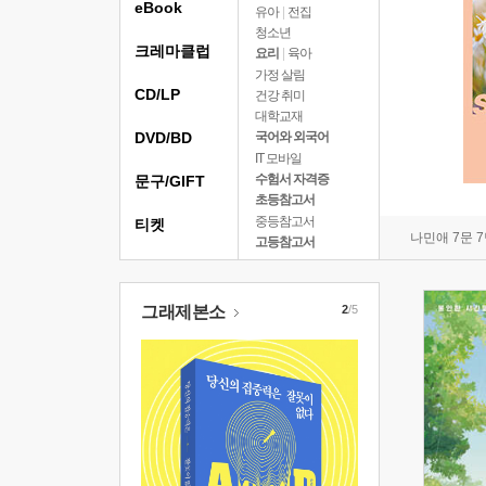
eBook
유아
|
전집
청소년
크레마클럽
요리
|
육아
가정 살림
CD/LP
건강 취미
대학교재
DVD/BD
국어와 외국어
IT 모바일
수험서 자격증
문구/GIFT
초등참고서
중등참고서
티켓
나민애 7문 
고등참고서
그래제본소
2
/5