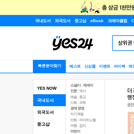
국내도서
외국도서
중고샵
eBook
크레마클럽
C
빠른분야찾기
베스트
신상품
이벤트
바이백
매
소설/시
|
에세이
YES NOW
인문
|
역사
예술
|
종교
국내도서
사회
|
과학
경제 경영
외국도서
자기계발
만화
|
라이트노벨
중고샵
여행
|
잡지
어린이