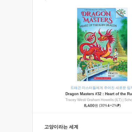
드래곤 마스터들에게 주어진 새로운 임
Tracey West/ Graham Howells (ILT)
|
Scholasti
8,400
원
(30%
+2%
)
고양이라는 세계