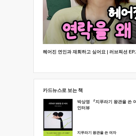
헤어진 연인과 재회하고 싶어요 | 러브픽션 EP.2
카드뉴스로 보는 책
박상영 『지푸라기 왕관을 쓴 
인터뷰
지푸라기 왕관을 쓴 여자