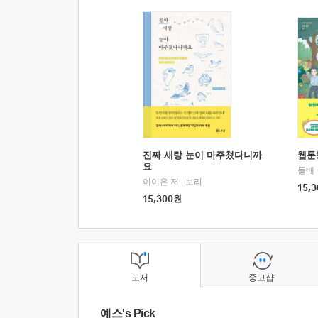
진짜 새랑 눈이 마주쳤다니까
웹툰
요
돌배
이이은 저
|
보리
15,3
15,300
원
도서
중고샵
예스's Pick