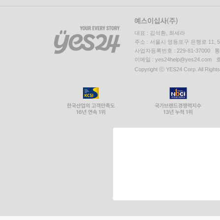
대표 : 김석환, 최세라
주소 : 서울시 영등포구 은행로 11,
사업자등록번호 : 229-81-37000 
이메일 : yes24help@yes24.c
Copyright ⓒ YES24 Corp. All Right