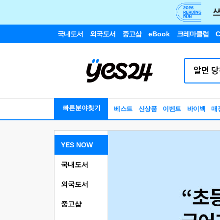
국내도서
외국도서
중고샵
eBook
크레마클럽
C
빠른분야찾기
베스트
신상품
이벤트
바이백
매
YES NOW
국내도서
외국도서
중고샵