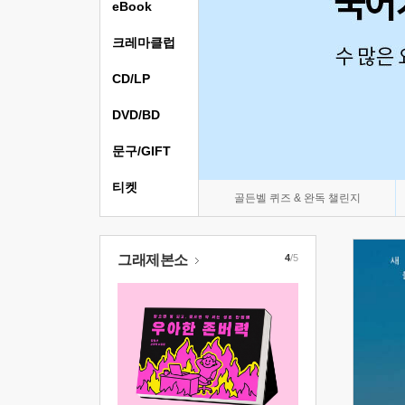
eBook
크레마클럽
CD/LP
DVD/BD
문구/GIFT
티켓
골든벨 퀴즈 & 완독 챌린지
그래제본소
4
/5