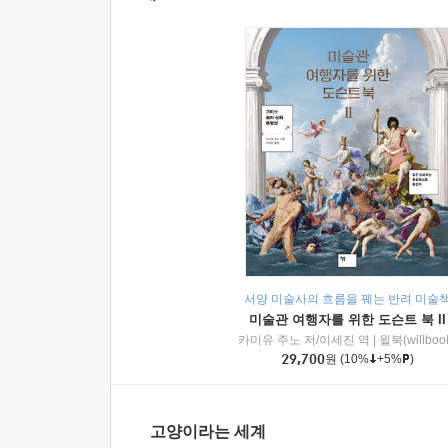
서양 미술사의 흐름을 꿰는 반려 미술
미술관 여행자를 위한 도슨트 북 II
카미유 주노 저/이세진 역
|
윌북(willboo
29,700
원
(10%
+5%
)
고양이라는 세계