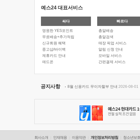
예스24 대표서비스
싸다
빠르다
영원한 YES포인트
총알배송
무료배송+추가적립
총알검색
신규회원 혜택
매장 픽업 서비스
중고샵/바이백
알림 신청 안내
제휴카드 안내
모바일 서비스
애드온
간편결제 서비스
공지사항
8월 신용카드 무이자할부 안내
2026-08-01
회사소개
인재채용
이용약관
개인정보처리방침
청소년보