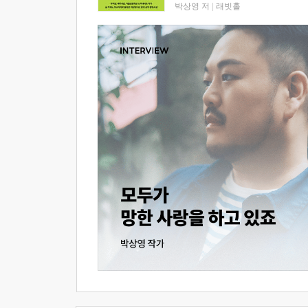
박상영 저
|
래빗홀