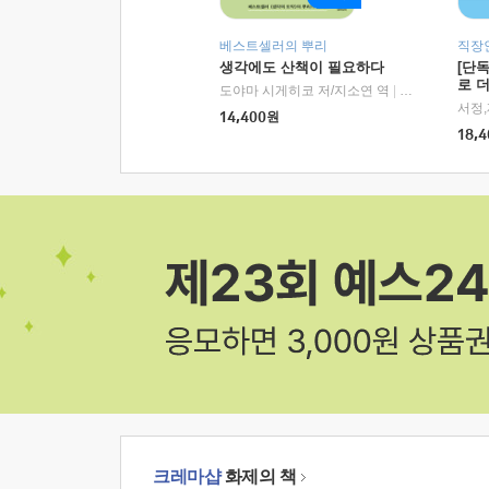
베스트셀러의 뿌리
직장
생각에도 산책이 필요하다
[단
로 
도야마 시게히코 저/지소연 역
|
알에이치코리아(
14,400
원
18,4
크레마샵
화제의 책