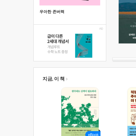
우아한 존버력
지금, 이 책