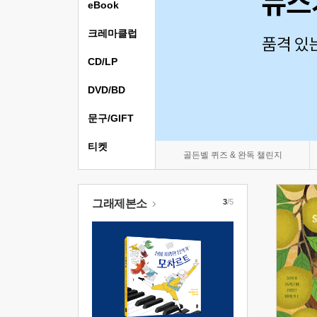
eBook
크레마클럽
CD/LP
DVD/BD
문구/GIFT
티켓
골든벨 퀴즈 & 완독 챌린지
그래제본소
3
/5