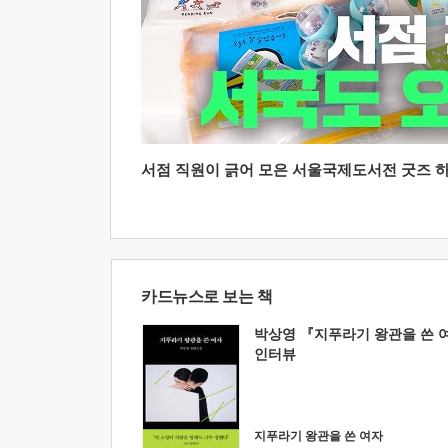
서점 직원이 긁어 모은 서울국제도서전 굿즈 하울
카드뉴스로 보는 책
박상영 『지푸라기 왕관을 쓴 
인터뷰
지푸라기 왕관을 쓴 여자