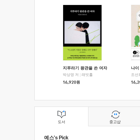
지푸라기 왕관을 쓴 여자
나이 
박상영 저
|
래빗홀
조선
16,920
원
16,2
도서
중고샵
예스's Pick