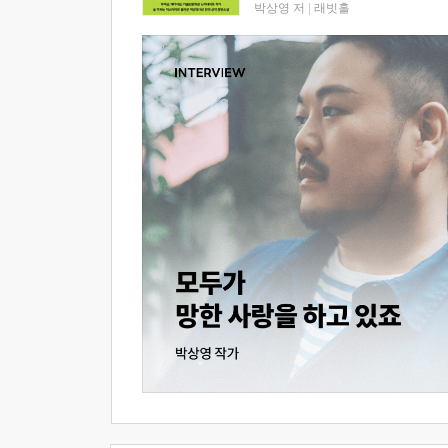
박상영 저
|
래빗홀