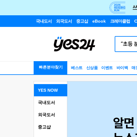
국내도서
외국도서
중고샵
eBook
크레마클럽
C
빠른분야찾기
베스트
신상품
이벤트
바이백
매
YES NOW
국내도서
외국도서
중고샵