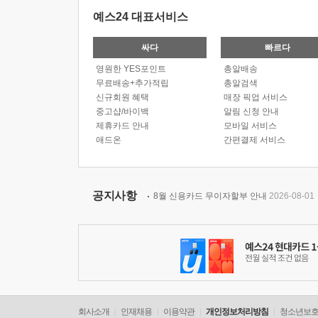
예스24 대표서비스
싸다
빠르다
영원한 YES포인트
총알배송
무료배송+추가적립
총알검색
신규회원 혜택
매장 픽업 서비스
중고샵/바이백
알림 신청 안내
제휴카드 안내
모바일 서비스
애드온
간편결제 서비스
공지사항
8월 신용카드 무이자할부 안내
2026-08-01
회사소개
인재채용
이용약관
개인정보처리방침
청소년보