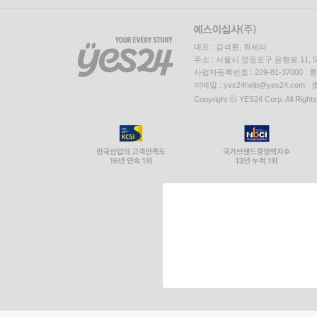
대표 : 김석환, 최세라
주소 : 서울시 영등포구 은행로 11,
사업자등록번호 : 229-81-37000 
이메일 : yes24help@yes24.c
Copyright ⓒ YES24 Corp. All Right