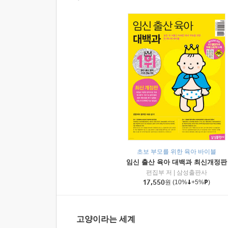
초보 부모를 위한 육아 바이블
임신 출산 육아 대백과 최신개정판
편집부 저
|
삼성출판사
17,550
원
(10%
+5%
)
고양이라는 세계