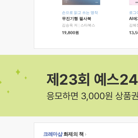
손으로 읽고 쓰는 명작
로그
무진기행 필사북
AI
김승옥 저
|
스타북스
김혜
19,800
원
13,5
크레마샵
화제의 책