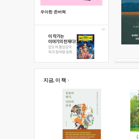
우아한 존버력
지금, 이 책