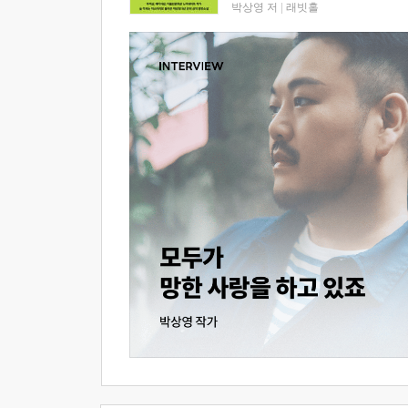
박상영 저
|
래빗홀