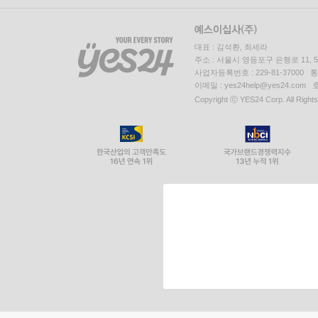
대표 : 김석환, 최세라
주소 : 서울시 영등포구 은행로 11,
사업자등록번호 : 229-81-37000 
이메일 : yes24help@yes24.c
Copyright ⓒ YES24 Corp. All Right