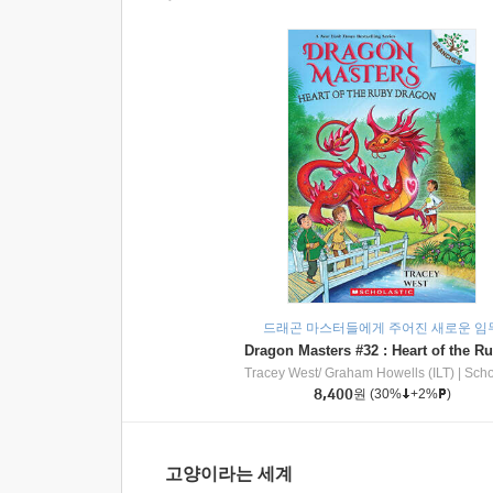
드래곤 마스터들에게 주어진 새로운 임
Tracey West/ Graham Howells (ILT)
|
Scholasti
8,400
원
(30%
+2%
)
고양이라는 세계