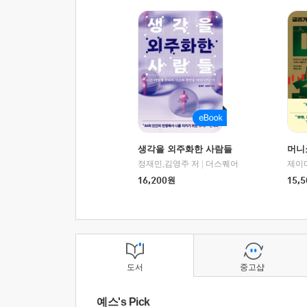
생각을 외주화한 사람들
머니
정재민,김영주 저
|
더스퀘어
16,200
원
15,5
도서
중고샵
예스's Pick