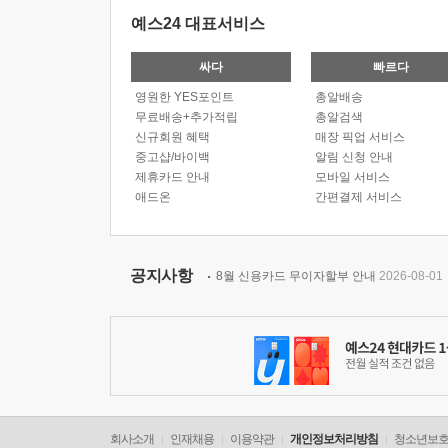
예스24 대표서비스
싸다
빠르다
영원한 YES포인트
총알배송
무료배송+추가적립
총알검색
신규회원 혜택
매장 픽업 서비스
중고샵/바이백
알림 신청 안내
제휴카드 안내
모바일 서비스
애드온
간편결제 서비스
공지사항
8월 신용카드 무이자할부 안내
2026-08-01
회사소개
인재채용
이용약관
개인정보처리방침
청소년보