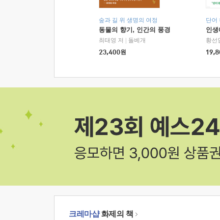
숲과 길 위 생명의 여정
단어
동물의 향기, 인간의 풍경
인생
최태영 저
|
돌베개
황선
23,400
원
19,8
크레마샵
화제의 책