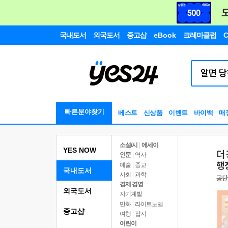
국내도서
외국도서
중고샵
eBook
크레마클럽
C
빠른분야찾기
베스트
신상품
이벤트
바이백
매
소설/시
|
에세이
YES NOW
인문
|
역사
예술
|
종교
국내도서
사회
|
과학
경제 경영
외국도서
자기계발
만화
|
라이트노벨
중고샵
여행
|
잡지
어린이