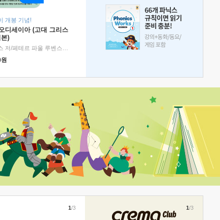
 개봉 기념!
 오디세이아 (고대 그리스
본)
호메로스 저/페테르 파울 루벤스 그림/박문재 역
|
현대지성
0
원
1
/3
1
/3