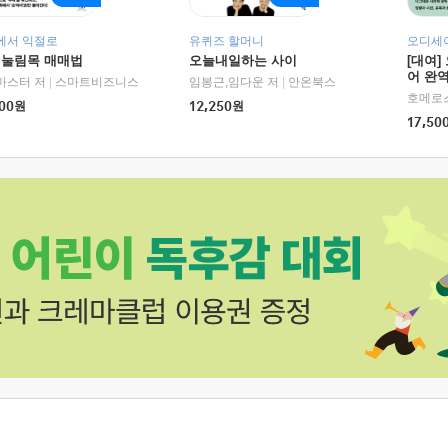
에서 익절로
유퀴즈 할머니
오디세이
 눌림목 매매법
오늘내일하는 사이
[대여]
어 완역
RHK)
마스터 저
|
스마트비즈니스
임봉근,임다운 저
|
안온북스
00
원
12,250
원
17,50