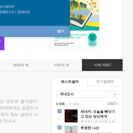
닫기
화제의 책
이주의 책
이책 어때?
베스트셀러
인기검색어
국내도서
소년 멘토로 돌아왔다.
1~5위
|
6~10위
 10대에게는 길잡이가
세네카, 오늘을 빼앗기
 되지 않는 날에도 나
고 있는 당신에게
 안내서.
루키우스 안나이우스 세네카 저/하와이 대저택 편역
투명한 나선