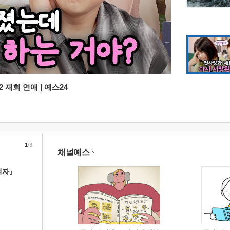
 재회 연애 | 예스24
1
/3
채널예스
여자』