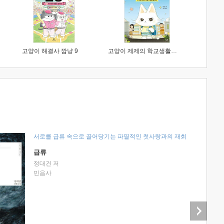
고양이 해결사 깜냥 9
고양이 제제의 학교생활 1 : 초등학생이 이렇게 힘들 줄이야
서로를 급류 속으로 끌어당기는 파멸적인 첫사랑과의 재회
급류
정대건 저
민음사