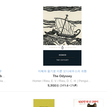
무
지혜와 용기로 이룬 오디세우스의 귀환
Dragon Masters #32 : Heart of the Ruby Dragon (A Branches Book)
The Odyssey
c Inc
Homer / Rieu, E. V. / Rieu, D. C. H.
|
Penguin Group
9,900
원
(34%
+1%
)