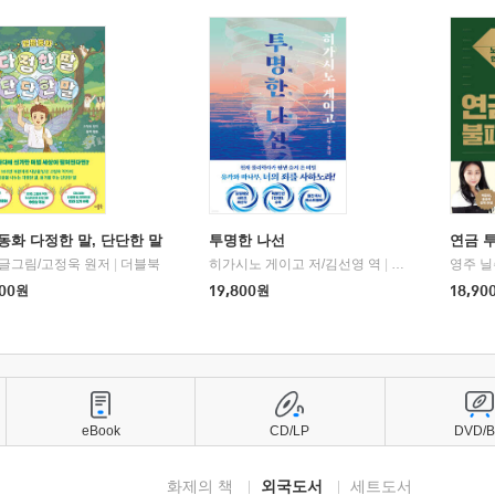
동화 다정한 말, 단단한 말
투명한 나선
연금 
 글그림/고정욱 원저
|
더블북
히가시노 게이고 저/김선영 역
|
북다
영주 닐
00
원
19,800
원
18,90
eBook
CD/LP
DVD/
화제의 책
외국도서
세트도서