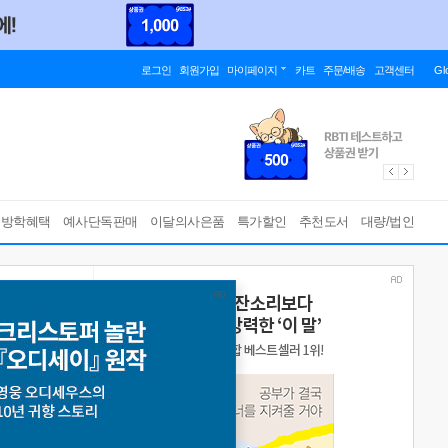
로그인
회원가입
마이페이지
카트
주문/배송
고객센터
Gl
름방학혜택
예사단독판매
이달의사은품
특가할인
추천도서
대량/법인