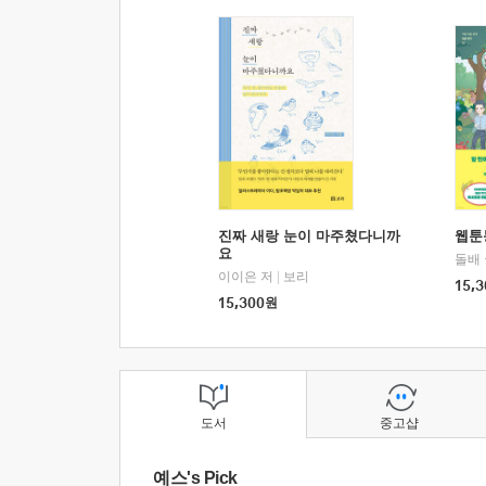
진짜 새랑 눈이 마주쳤다니까
웹툰
요
돌배
이이은 저
|
보리
15,3
15,300
원
도서
중고샵
예스's Pick