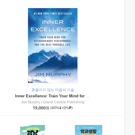
흔들리지 않는 마음의 기술
Inner Excellence: Train Your Mind for Extraordinary Performance and the Best Possible Life
Jim Murphy
|
Grand Central Publishing
19,000
원
(40%
+0%
)