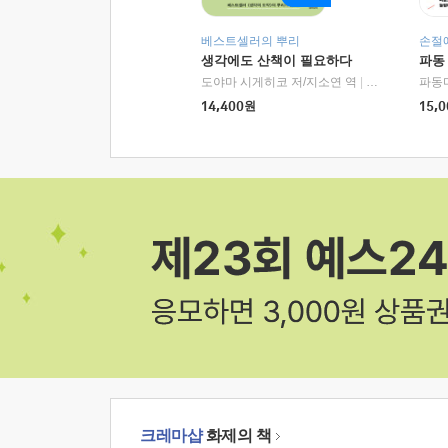
베스트셀러의 뿌리
손절
생각에도 산책이 필요하다
파동
도야마 시게히코 저/지소연 역
|
알에이치코리아(
파동
14,400
원
15,0
크레마샵
화제의 책