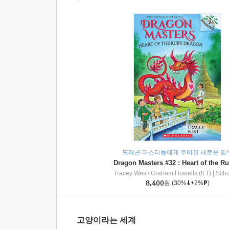
드래곤 마스터들에게 주어진 새로운 임
Tracey West/ Graham Howells (ILT)
|
Scholasti
8,400
원
(30%
+2%
)
고양이라는 세계