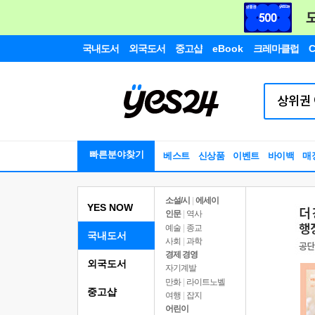
국내도서
외국도서
중고샵
eBook
크레마클럽
C
빠른분야찾기
베스트
신상품
이벤트
바이백
매
소설/시
|
에세이
YES NOW
인문
|
역사
예술
|
종교
국내도서
사회
|
과학
경제 경영
외국도서
자기계발
만화
|
라이트노벨
중고샵
여행
|
잡지
어린이