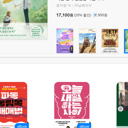
윤지영 저
터닝페이지
17,100
원
(10% 할인)
950원