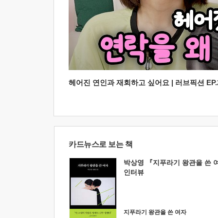
헤어진 연인과 재회하고 싶어요 | 러브픽션 EP.2
카드뉴스로 보는 책
박상영 『지푸라기 왕관을 쓴 
인터뷰
지푸라기 왕관을 쓴 여자