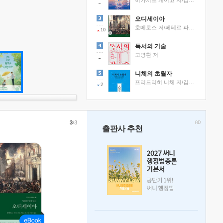
히가시노 게이고 저/김선영 역
오디세이아
호메로스 저/페테르 파울 루벤스 그림/박문재 역
10
독서의 기술
고명환 저
니체의 초월자
프리드리히 니체 저/김철 편역
2
3
/3
출판사 추천