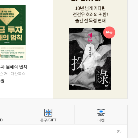
투자 불패의 법칙
슨 저
|
다산북스
0
원
BD
문구/GIFT
티켓
3
/5