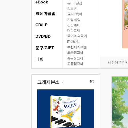
eBook
유아
|
전집
청소년
크레마클럽
요리
|
육아
가정 살림
CD/LP
건강 취미
대학교재
DVD/BD
국어와 외국어
IT 모바일
수험서 자격증
문구/GIFT
초등참고서
중등참고서
티켓
나민애 7문 
고등참고서
그래제본소
5
/5