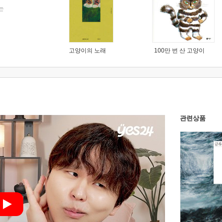
는
고양이의 노래
100만 번 산 고양이
관련상품