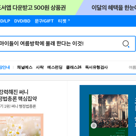
D/LP
DVD/BD
문구
/GIFT
티켓
독서유형검사
장안내
채널예스
사락
예스펀딩
클래스24
여
RBTI Lab
독서유형검사