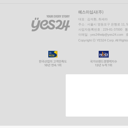
대표 : 김석환, 최세라
주소 : 서울시 영등포구 은행로 11,
사업자등록번호 : 229-81-37000 
이메일 : yes24help@yes24.c
Copyright ⓒ YES24 Corp. All Right