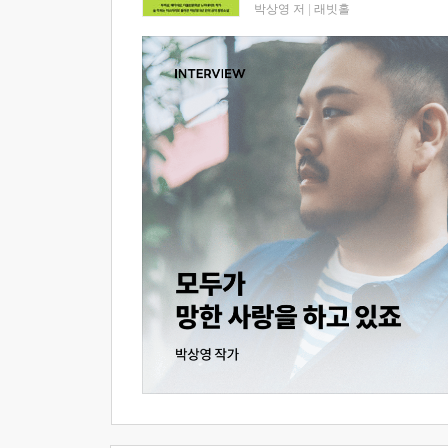
박상영 저
|
래빗홀