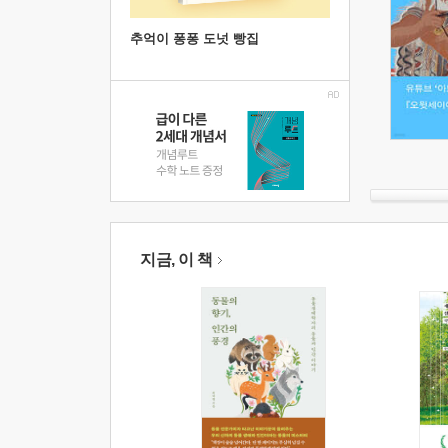
추억이 퐁퐁 도넛 빵집
지금, 이 책