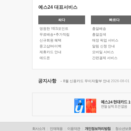
예스24 대표서비스
싸다
빠르다
영원한 YES포인트
총알배송
무료배송+추가적립
총알검색
신규회원 혜택
매장 픽업 서비스
중고샵/바이백
알림 신청 안내
제휴카드 안내
모바일 서비스
애드온
간편결제 서비스
공지사항
8월 신용카드 무이자할부 안내
2026-08-01
회사소개
인재채용
이용약관
개인정보처리방침
청소년보