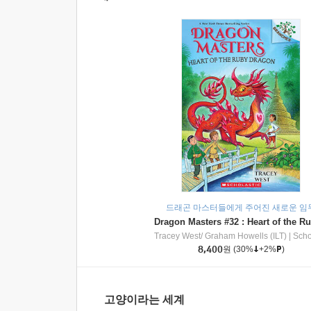
드래곤 마스터들에게 주어진 새로운 임
Tracey West/ Graham Howells (ILT)
|
Scholasti
8,400
원
(30%
+2%
)
고양이라는 세계