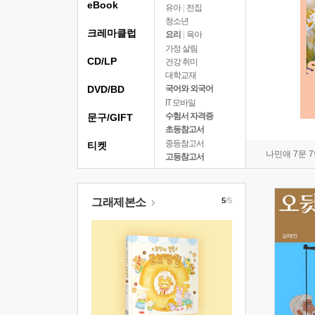
eBook
유아
|
전집
청소년
크레마클럽
요리
|
육아
가정 살림
CD/LP
건강 취미
대학교재
DVD/BD
국어와 외국어
IT 모바일
수험서 자격증
문구/GIFT
초등참고서
중등참고서
티켓
나민애 7문 
고등참고서
그래제본소
5
/5