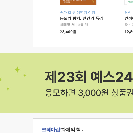
숲과 길 위 생명의 여정
단어
동물의 향기, 인간의 풍경
인생
최태영 저
|
돌베개
황선
23,400
원
19,8
크레마샵
화제의 책