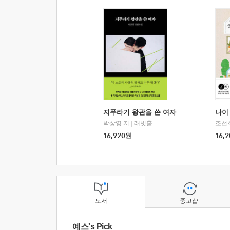
지푸라기 왕관을 쓴 여자
나이 
박상영 저
|
래빗홀
조선
16,920
원
16,2
도서
중고샵
예스's Pick