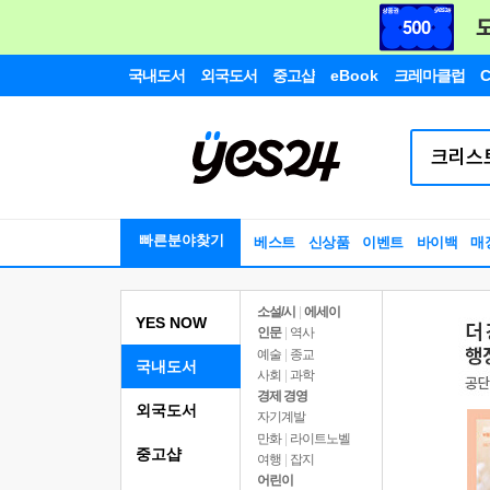
국내도서
외국도서
중고샵
eBook
크레마클럽
C
빠른분야찾기
베스트
신상품
이벤트
바이백
매
소설/시
|
에세이
YES NOW
인문
|
역사
예술
|
종교
국내도서
사회
|
과학
경제 경영
외국도서
자기계발
만화
|
라이트노벨
중고샵
여행
|
잡지
어린이