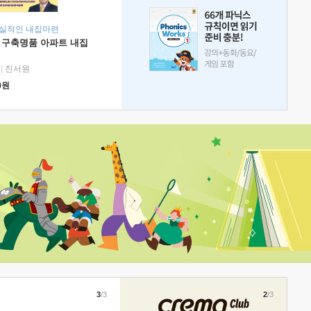
현실적인 내집마련
 구축명품 아파트 내집
|
진서원
0
원
3
/3
2
/3