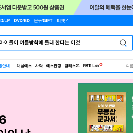
D/LP
DVD/BD
문구
/GIFT
티켓
독서유형검사
장안내
채널예스
사락
예스펀딩
클래스24
RBTI Lab
여
독서유형검사