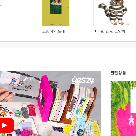
는
고양이의 노래
100만 번 산 고양이
관련상품