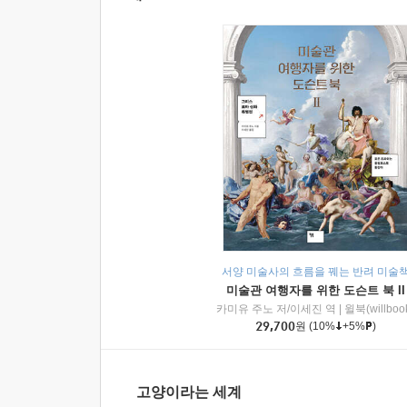
서양 미술사의 흐름을 꿰는 반려 미술
미술관 여행자를 위한 도슨트 북 II
카미유 주노 저/이세진 역
|
윌북(willboo
29,700
원
(10%
+5%
)
고양이라는 세계