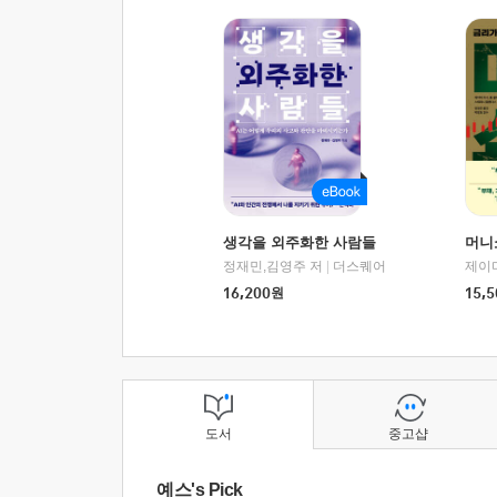
생각을 외주화한 사람들
머니
정재민,김영주 저
|
더스퀘어
16,200
원
15,5
도서
중고샵
예스's Pick