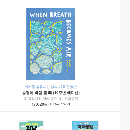
세계를 감동시킨 생의 기록 한정판
숨결이 바람 될 때 (10주년 에디션)
|
미래엔아이세움
폴 칼라니티 저/이종인 역
|
흐름출판
17,820
원
(10%
+5%
)