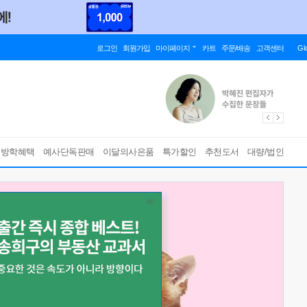
로그인
회원가입
마이페이지
카트
주문/배송
고객센터
Gl
름방학혜택
예사단독판매
이달의사은품
특가할인
추천도서
대량/법인