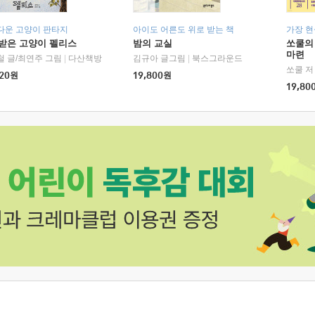
다운 고양이 판타지
아이도 어른도 위로 받는 책
가장 
받은 고양이 펠리스
밤의 교실
쏘쿨의
마련
철 글/최연주 그림
|
다산책방
김규아 글그림
|
북스그라운드
쏘쿨 저
20
원
19,800
원
19,80