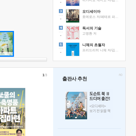
히가시노 게이고 저/김선영 역
오디세이아
호메로스 저/페테르 파울 루벤스 그림/박문재 역
독서의 기술
고명환 저
니체의 초월자
프리드리히 니체 저/김철 편역
1
/3
출판사 추천