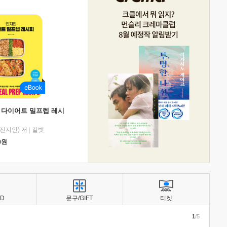
 다이어트 밀프렙 레시
진지인) 저
|
길벗
0
원
BD
문구/GIFT
티켓
1
/5