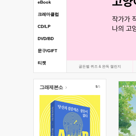
eBook
크레마클럽
CD/LP
DVD/BD
문구/GIFT
티켓
골든벨 퀴즈 & 완독 챌린지
그래제본소
5
/5