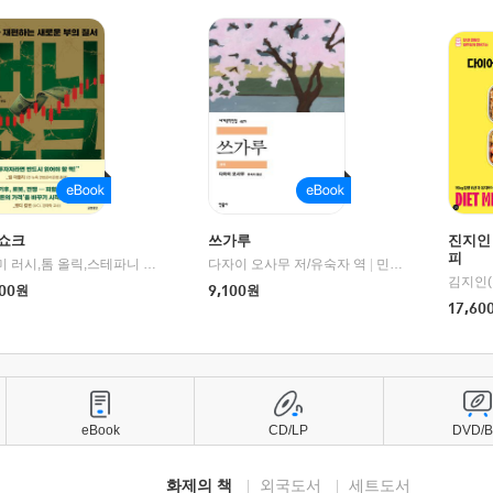
쇼크
쓰가루
진지인
피
제이미 러시,톰 올릭,스테파니 플랜더스 편저/임경은 역/박정호 감수
다자이 오사무 저/유숙자 역
|
교보문고
|
민음사
김지인(
00
원
9,100
원
17,60
eBook
CD/LP
DVD/
화제의 책
외국도서
세트도서