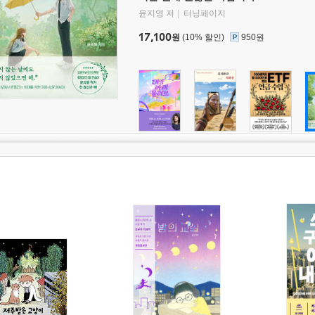
윤지영 저
터닝페이지
17,100
원
(10% 할인)
950원