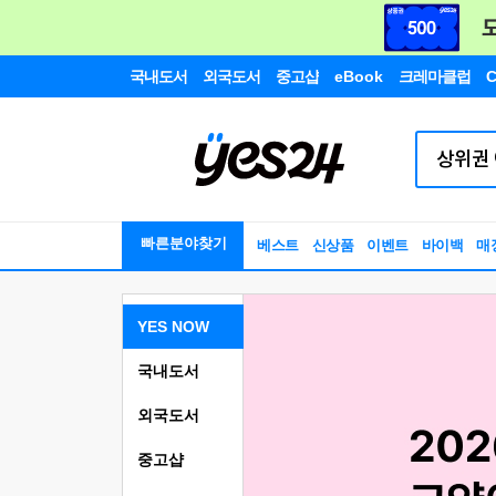
국내도서
외국도서
중고샵
eBook
크레마클럽
C
빠른분야찾기
베스트
신상품
이벤트
바이백
매
YES NOW
국내도서
외국도서
중고샵