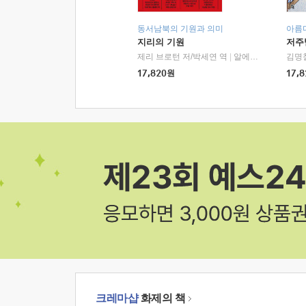
동서남북의 기원과 의미
아름
지리의 기원
저주
제리 브로턴 저/박세연 역
|
알에이치코리아(RHK)
김명
17,820
원
17,8
크레마샵
화제의 책