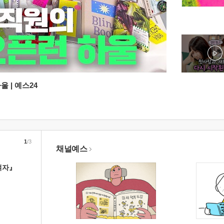
 | 예스24
1
/3
채널예스
여자』