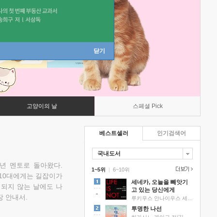
닫기
고양이의 날
스페셜 Pick
베스트셀러
인기검색어
국내도서
소년 멘토로 돌아왔다.
1~5위
|
6~10위
 10대에게는 길잡이가
세네카, 오늘을 빼앗기
 되지 않는 날에도 나
고 있는 당신에게
 안내서.
루키우스 안나이우스 세네카 저/하와이 대저택 편역
투명한 나선