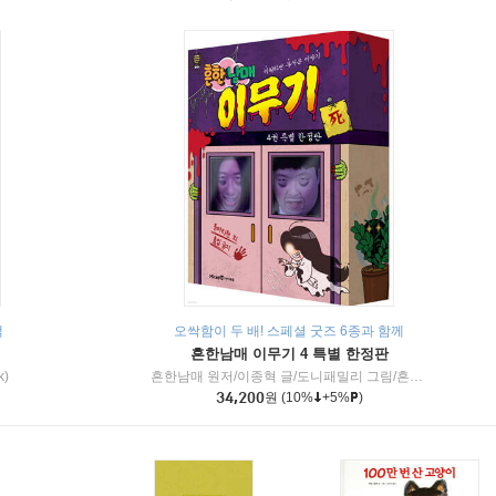
책
오싹함이 두 배! 스페셜 굿즈 6종과 함께
흔한남매 이무기 4 특별 한정판
k)
흔한남매 원저/이종혁 글/도니패밀리 그림/흔한컴퍼니 감수
34,200
원
(10%
+5%
)