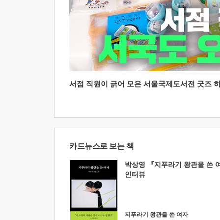
서점 직원이 긁어 모은 서울국제도서전 굿즈 하울
카드뉴스로 보는 책
박상영 『지푸라기 왕관을 쓴 
인터뷰
지푸라기 왕관을 쓴 여자