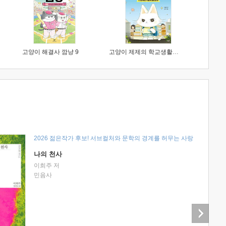
고양이 해결사 깜냥 9
고양이 제제의 학교생활 1 : 초등학생이 이렇게 힘들 줄이야
2026 젊은작가 후보! 서브컬처와 문학의 경계를 허무는 사랑
나의 천사
이희주 저
민음사