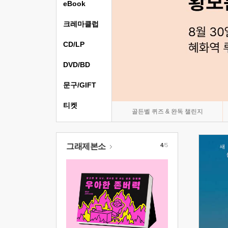
eBook
크레마클럽
CD/LP
DVD/BD
문구/GIFT
티켓
골든벨 퀴즈 & 완독 챌린지
그래제본소
4
/5