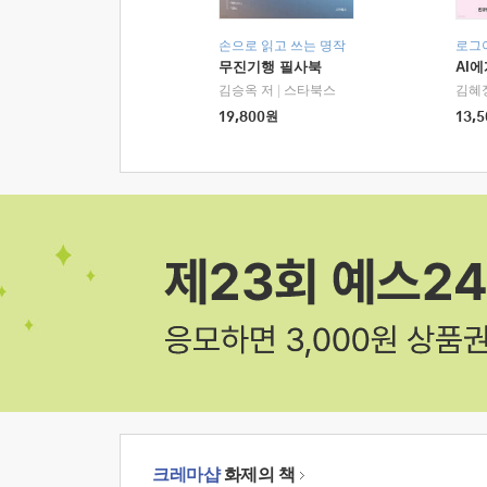
손으로 읽고 쓰는 명작
로그
무진기행 필사북
AI
김승옥 저
|
스타북스
김혜
19,800
원
13,5
크레마샵
화제의 책