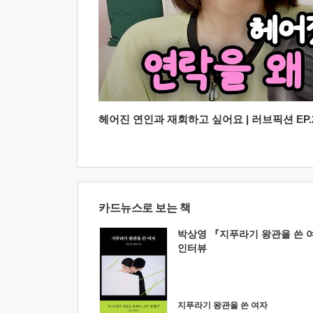
헤어진 연인과 재회하고 싶어요 | 러브픽션 EP.2
카드뉴스로 보는 책
박상영 『지푸라기 왕관을 쓴 
인터뷰
지푸라기 왕관을 쓴 여자