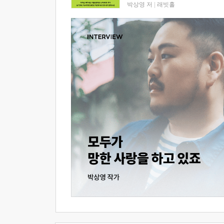
박상영 저
|
래빗홀