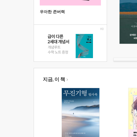
우아한 존버력
지금, 이 책