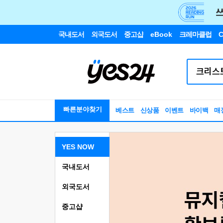
국내도서
외국도서
중고샵
eBook
크레마클럽
C
빠른분야찾기
베스트
신상품
이벤트
바이백
매
YES NOW
국내도서
외국도서
중고샵