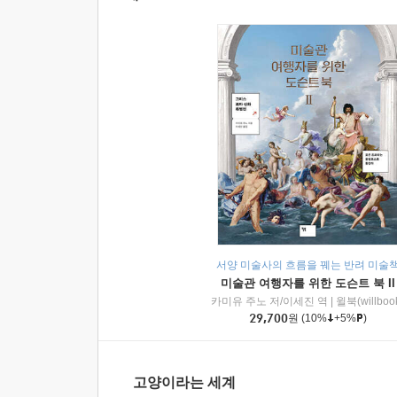
서양 미술사의 흐름을 꿰는 반려 미술
미술관 여행자를 위한 도슨트 북 II
카미유 주노 저/이세진 역
|
윌북(willboo
29,700
원
(10%
+5%
)
고양이라는 세계