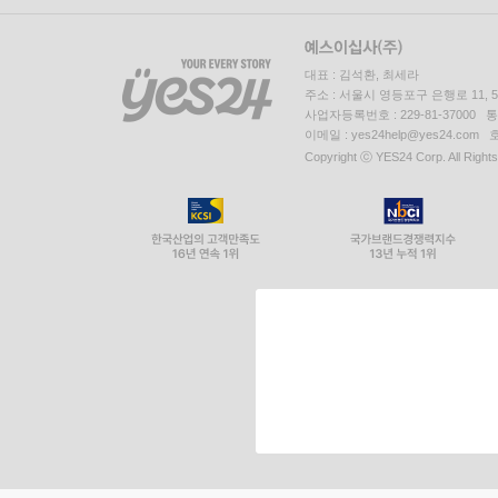
대표 : 김석환, 최세라
주소 : 서울시 영등포구 은행로 11,
사업자등록번호 : 229-81-37000 
이메일 : yes24help@yes24.c
Copyright ⓒ YES24 Corp. All Right