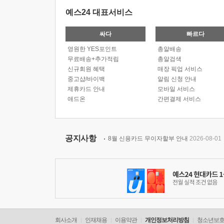
예스24 대표서비스
싸다
빠르다
영원한 YES포인트
총알배송
무료배송+추가적립
총알검색
신규회원 혜택
매장 픽업 서비스
중고샵/바이백
알림 신청 안내
제휴카드 안내
모바일 서비스
애드온
간편결제 서비스
공지사항
8월 신용카드 무이자할부 안내
2026-08-01
회사소개
인재채용
이용약관
개인정보처리방침
청소년보