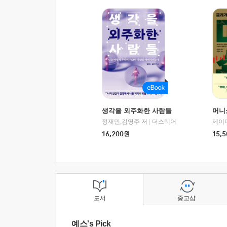
생각을 외주화한 사람들
머니
정재민,김영주 저
|
더스퀘어
16,200
원
15,5
도서
중고샵
예스's Pick