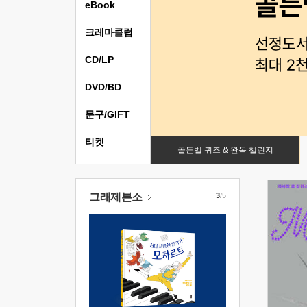
eBook
크레마클럽
CD/LP
DVD/BD
문구/GIFT
티켓
골든벨 퀴즈 & 완독 챌린지
그래제본소
3
/5