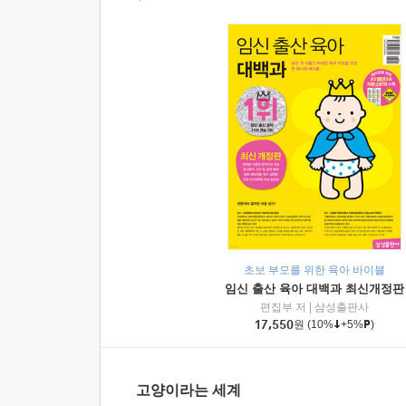
초보 부모를 위한 육아 바이블
임신 출산 육아 대백과 최신개정판
편집부 저
|
삼성출판사
17,550
원
(10%
+5%
)
고양이라는 세계