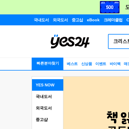
국내도서
외국도서
중고샵
eBook
크레마클럽
C
빠른분야찾기
베스트
신상품
이벤트
바이백
매
YES NOW
국내도서
외국도서
중고샵