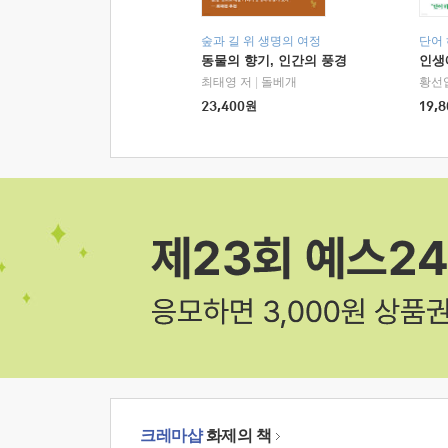
숲과 길 위 생명의 여정
단어
동물의 향기, 인간의 풍경
인생
최태영 저
|
돌베개
황선
23,400
원
19,8
크레마샵
화제의 책