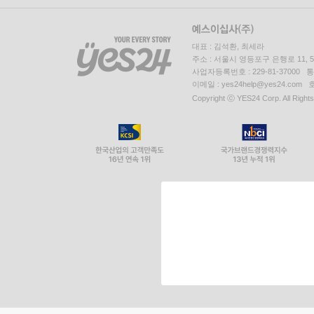
대표 : 김석환, 최세라
주소 : 서울시 영등포구 은행로 11,
사업자등록번호 : 229-81-37000 
이메일 : yes24help@yes24.c
Copyright ⓒ YES24 Corp. All Right