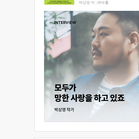
박상영 저
|
래빗홀