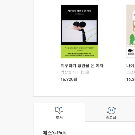
지푸라기 왕관을 쓴 여자
나이 
박상영 저
|
래빗홀
조선
16,920
원
16,2
도서
중고샵
예스's Pick