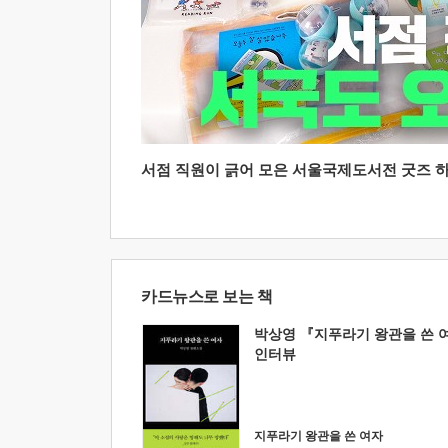
서점 직원이 긁어 모은 서울국제도서전 굿즈 하울
카드뉴스로 보는 책
박상영 『지푸라기 왕관을 쓴 
인터뷰
지푸라기 왕관을 쓴 여자