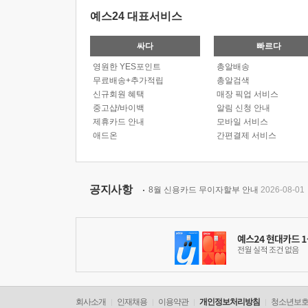
예스24 대표서비스
싸다
빠르다
영원한 YES포인트
총알배송
무료배송+추가적립
총알검색
신규회원 혜택
매장 픽업 서비스
중고샵/바이백
알림 신청 안내
제휴카드 안내
모바일 서비스
애드온
간편결제 서비스
공지사항
8월 신용카드 무이자할부 안내
2026-08-01
회사소개
인재채용
이용약관
개인정보처리방침
청소년보