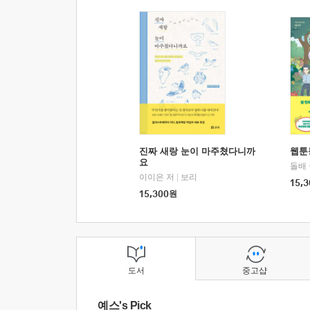
진짜 새랑 눈이 마주쳤다니까
웹툰
요
돌배
이이은 저
|
보리
15,3
15,300
원
도서
중고샵
예스's Pick