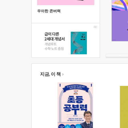
우아한 존버력
지금, 이 책