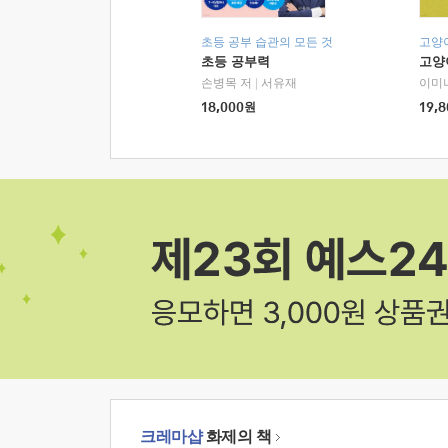
초등 공부 습관의 모든 것
고양
초등 공부력
고양
손병목 저
|
서유재
이미
18,000
원
19,8
크레마샵
화제의 책