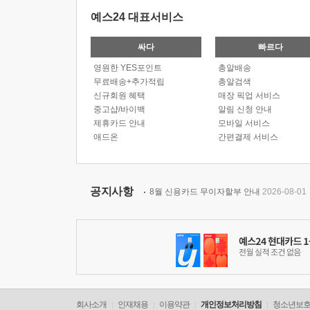
예스24 대표서비스
싸다
빠르다
영원한 YES포인트
총알배송
무료배송+추가적립
총알검색
신규회원 혜택
매장 픽업 서비스
중고샵/바이백
알림 신청 안내
제휴카드 안내
모바일 서비스
애드온
간편결제 서비스
공지사항
8월 신용카드 무이자할부 안내
2026-08-01
회사소개
인재채용
이용약관
개인정보처리방침
청소년보