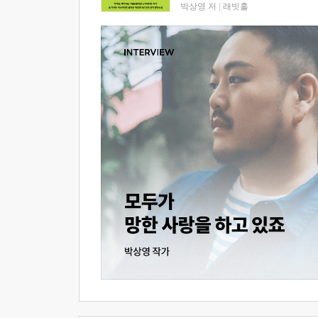
박상영 저
|
래빗홀