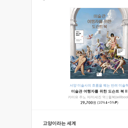
서양 미술사의 흐름을 꿰는 반려 미술
미술관 여행자를 위한 도슨트 북 II
카미유 주노 저/이세진 역
|
윌북(willboo
29,700
원
(10%
+5%
)
고양이라는 세계