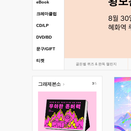
eBook
크레마클럽
CD/LP
DVD/BD
문구/GIFT
티켓
골든벨 퀴즈 & 완독 챌린지
그래제본소
3
/5