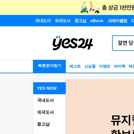
국내도서
외국도서
중고샵
eBook
크레마클럽
C
빠른분야찾기
베스트
신상품
이벤트
바이백
매
YES NOW
국내도서
외국도서
중고샵