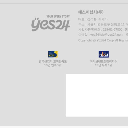
대표 : 김석환, 최세라
주소 : 서울시 영등포구 은행로 11,
사업자등록번호 : 229-81-37000 
이메일 : yes24help@yes24.c
Copyright ⓒ YES24 Corp. All Right