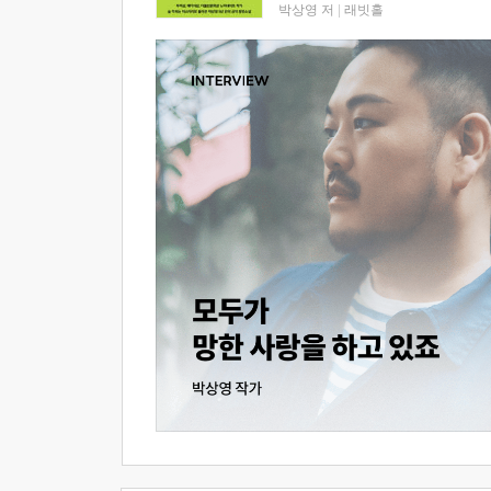
박상영 저
|
래빗홀