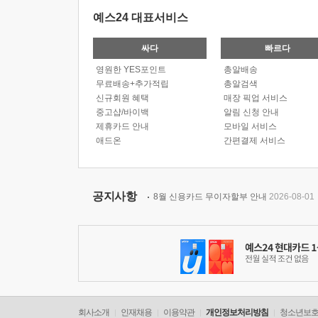
예스24 대표서비스
싸다
빠르다
영원한 YES포인트
총알배송
무료배송+추가적립
총알검색
신규회원 혜택
매장 픽업 서비스
중고샵/바이백
알림 신청 안내
제휴카드 안내
모바일 서비스
애드온
간편결제 서비스
공지사항
8월 신용카드 무이자할부 안내
2026-08-01
회사소개
인재채용
이용약관
개인정보처리방침
청소년보