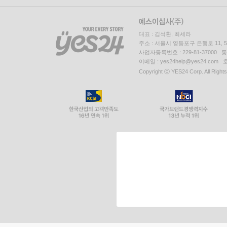
대표 : 김석환, 최세라
주소 : 서울시 영등포구 은행로 11,
사업자등록번호 : 229-81-37000 
이메일 : yes24help@yes24.c
Copyright ⓒ YES24 Corp. All Right