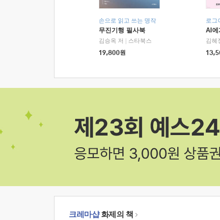
손으로 읽고 쓰는 명작
로그
무진기행 필사북
AI
김승옥 저
|
스타북스
김혜
19,800
원
13,5
크레마샵
화제의 책