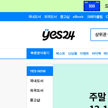
국내도서
외국도서
중고샵
eBook
크레마클럽
C
빠른분야찾기
베스트
신상품
이벤트
바이백
매
YES NOW
국내도서
외국도서
중고샵