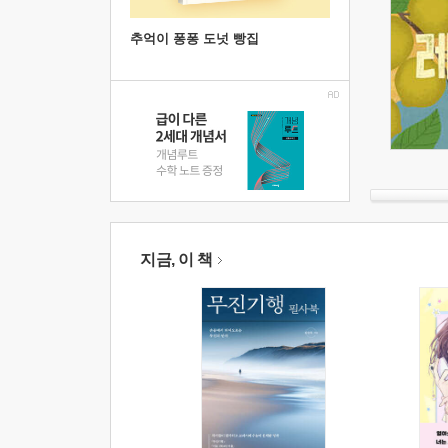
추억이 퐁퐁 도넛 빵집
지금, 이 책