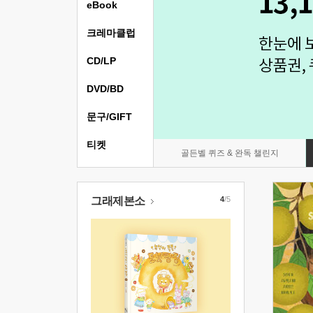
eBook
크레마클럽
CD/LP
DVD/BD
문구/GIFT
티켓
골든벨 퀴즈 & 완독 챌린지
그래제본소
4
/5