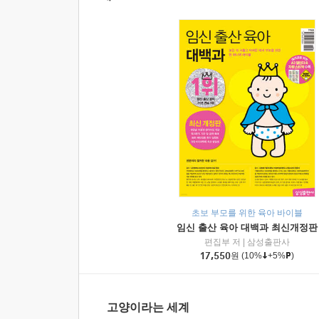
초보 부모를 위한 육아 바이블
임신 출산 육아 대백과 최신개정판
편집부 저
|
삼성출판사
17,550
원
(10%
+5%
)
고양이라는 세계