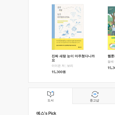
진짜 새랑 눈이 마주쳤다니까
웹툰
요
돌배
이이은 저
|
보리
15,3
15,300
원
도서
중고샵
예스's Pick