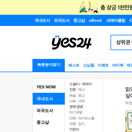
국내도서
외국도서
중고샵
eBook
크레마클럽
C
빠른분야찾기
베스트
신상품
이벤트
바이백
매
소설/시
|
에세이
YES NOW
인문
|
역사
예술
|
종교
국내도서
사회
|
과학
경제 경영
외국도서
자기계발
만화
|
라이트노벨
중고샵
여행
|
잡지
어린이