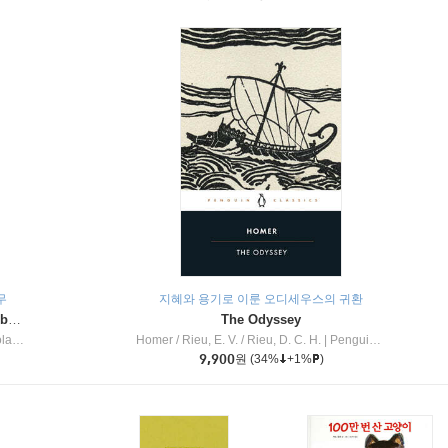
무
지혜와 용기로 이룬 오디세우스의 귀환
Dragon Masters #32 : Heart of the Ruby Dragon (A Branches Book)
The Odyssey
c Inc
Homer / Rieu, E. V. / Rieu, D. C. H.
|
Penguin Group
9,900
원
(34%
+1%
)