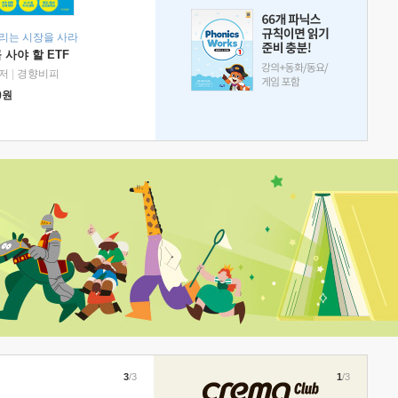
리는 시장을 사라
 사야 할 ETF
저
|
경향비피
0
원
3
/3
1
/3