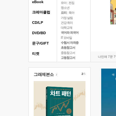
eBook
유아
|
전집
청소년
크레마클럽
요리
|
육아
가정 살림
CD/LP
건강 취미
대학교재
DVD/BD
국어와 외국어
IT 모바일
수험서 자격증
문구/GIFT
초등참고서
중등참고서
티켓
나민애 7문 
고등참고서
그래제본소
2
/5