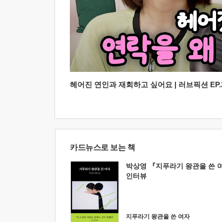
헤어진 연인과 재회하고 싶어요 | 러브픽션 EP.2
카드뉴스로 보는 책
박상영 『지푸라기 왕관을 쓴 
인터뷰
지푸라기 왕관을 쓴 여자