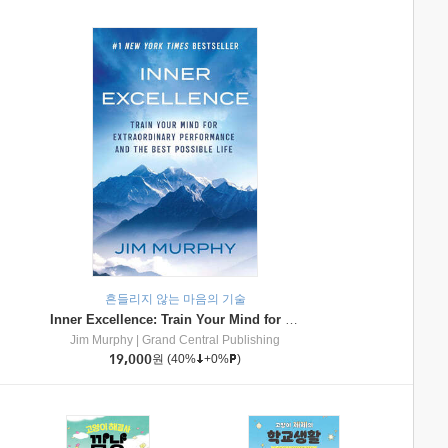
흔들리지 않는 마음의 기술
Inner Excellence: Train Your Mind for Extraordinary Performance and the Best Possible Life
Jim Murphy
|
Grand Central Publishing
19,000
원
(40%
+0%
)