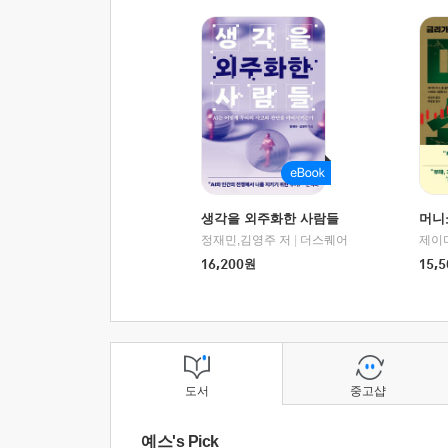
생각을 외주화한 사람들
머니
정재민,김영주 저
|
더스퀘어
16,200
원
15,5
도서
중고샵
예스's Pick