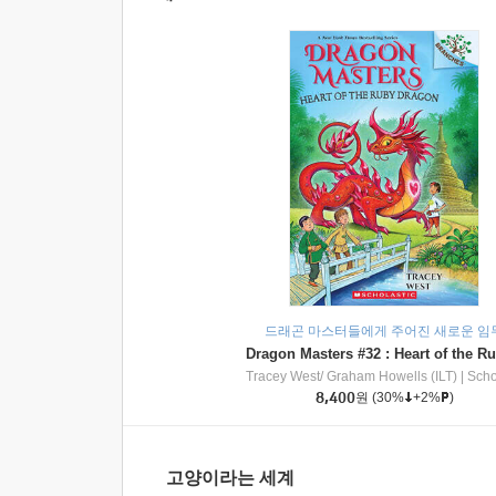
드래곤 마스터들에게 주어진 새로운 임
Tracey West/ Graham Howells (ILT)
|
Scholasti
8,400
원
(30%
+2%
)
고양이라는 세계