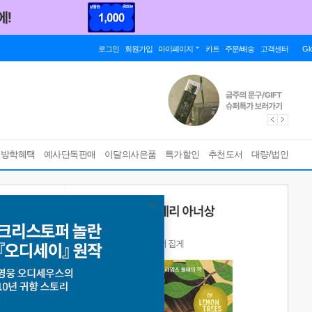
로그인
회원가입
마이페이지
카트
주문/배송
고객센터
Gl
름방학혜택
예사단독판매
이달의사은품
특가할인
추천도서
대량/법인