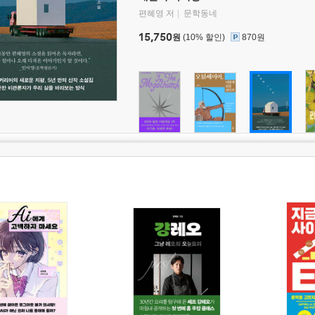
편혜영 저
문학동네
15,750
원
(10% 할인)
870원