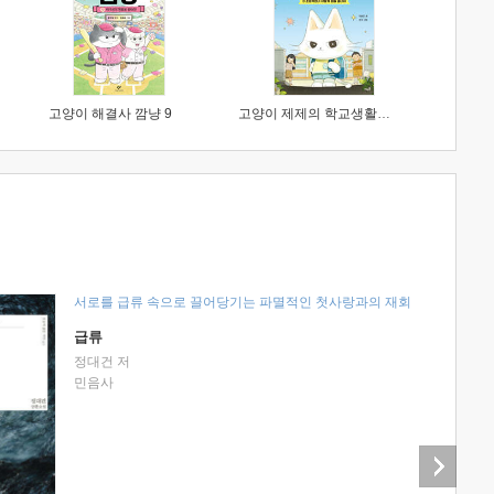
고양이 해결사 깜냥 9
고양이 제제의 학교생활 1 : 초등학생이 이렇게 힘들 줄이야
서로를 급류 속으로 끌어당기는 파멸적인 첫사랑과의 재회
급류
정대건 저
민음사