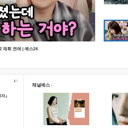
 재회 연애 | 예스24
1
/3
채널예스
여자』