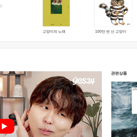
는
고양이의 노래
100만 번 산 고양이
관련상품