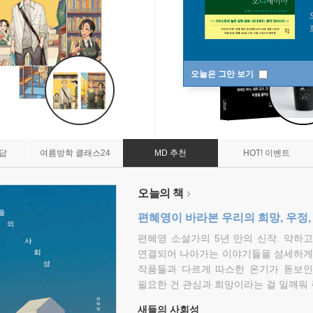
오늘은 그만 보기
7답
여름방학 클래스24
MD 추천
HOT! 이벤트
오늘의 책
편혜영이 바라본 우리의 희망, 우정,
편혜영 소설가의 5년 만의 신작. 약하
연결되어 나아가는 이야기들을 섬세하게 
작품들과 다르게 따스한 온기가 돋보인
필요한 건 관심과 희망이라는 걸 일깨워 
새들의 사회성