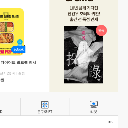
 다이어트 밀프렙 레시
진지인) 저
|
길벗
0
원
BD
문구/GIFT
티켓
3
/5