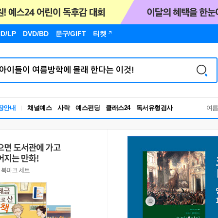
D/LP
DVD/BD
문구
/GIFT
티켓
장안내
채널예스
사락
예스펀딩
클래스24
독서유형검사
여
RBTI Lab
독서유형검사