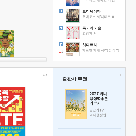
히가시노 게이고 저/김선영 역
오디세이아
호메로스 저/페테르 파울 루벤스 그림/박문재 역
독서의 기술
고명환 저
싯다르타
헤르만 헤세 저/박병덕 역
1
2
/3
출판사 추천