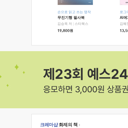
손으로 읽고 쓰는 명작
로그
무진기행 필사북
AI
김승옥 저
|
스타북스
김혜
19,800
원
13,5
크레마샵
화제의 책