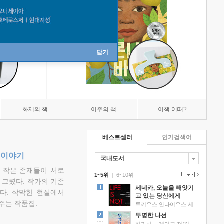
닫기
화제의 책
이주의 책
이책 어때?
베스트셀러
인기검색어
 이야기
국내도서
고 작은 존재들이 서로
1~5위
|
6~10위
그렸다. 작가의 기존
세네카, 오늘을 빼앗기
다. 삭막한 현실에서
고 있는 당신에게
주는 작품집.
루키우스 안나이우스 세네카 저/하와이 대저택 편역
투명한 나선