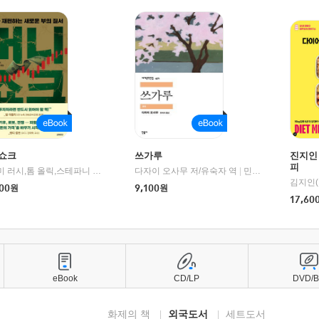
쇼크
쓰가루
진지인
피
제이미 러시,톰 올릭,스테파니 플랜더스 편저/임경은 역/박정호 감수
다자이 오사무 저/유숙자 역
|
교보문고
|
민음사
김지인(
00
원
9,100
원
17,60
eBook
CD/LP
DVD/
화제의 책
외국도서
세트도서