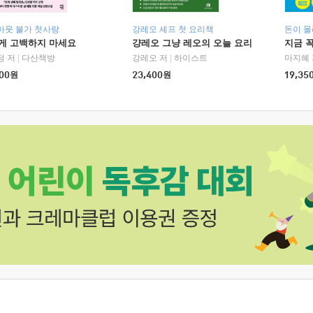
아웃 불가 첫사랑
강레오 셰프 첫 요리책
돈이 몰
에게 고백하지 마세요
걍레오 그냥 레오의 오늘 요리
지금 꼭
정 저
|
다산책방
강레오 저
|
하이스트
마지혜 
00
원
23,400
원
19,35