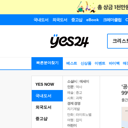
국내도서
외국도서
중고샵
eBook
크레마클럽
C
빠른분야찾기
베스트
신상품
이벤트
바이백
매
소설/시
|
에세이
YES NOW
인문
|
역사
예술
|
종교
국내도서
사회
|
과학
경제 경영
외국도서
자기계발
만화
|
라이트노벨
중고샵
여행
|
잡지
어린이