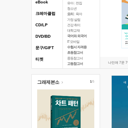
eBook
유아
|
전집
청소년
크레마클럽
요리
|
육아
가정 살림
CD/LP
건강 취미
대학교재
DVD/BD
국어와 외국어
IT 모바일
수험서 자격증
문구/GIFT
초등참고서
중등참고서
티켓
나민애 7문 
고등참고서
그래제본소
1
/5