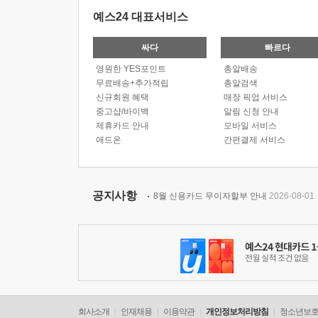
예스24 대표서비스
싸다
빠르다
영원한 YES포인트
총알배송
무료배송+추가적립
총알검색
신규회원 혜택
매장 픽업 서비스
중고샵/바이백
알림 신청 안내
제휴카드 안내
모바일 서비스
애드온
간편결제 서비스
공지사항
8월 신용카드 무이자할부 안내
2026-08-01
회사소개
인재채용
이용약관
개인정보처리방침
청소년보