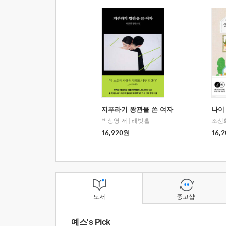
지푸라기 왕관을 쓴 여자
나이 
박상영 저
|
래빗홀
조선
16,920
원
16,2
도서
중고샵
예스's Pick