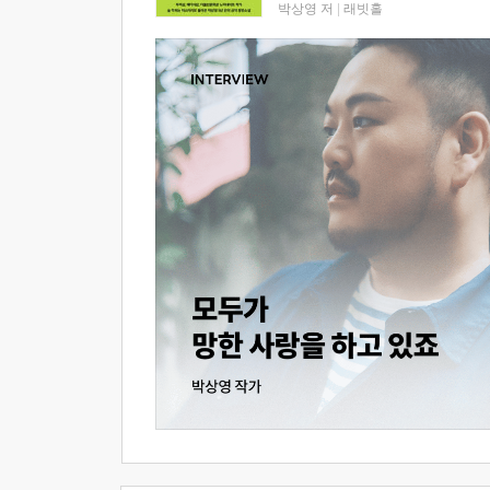
박상영 저
|
래빗홀