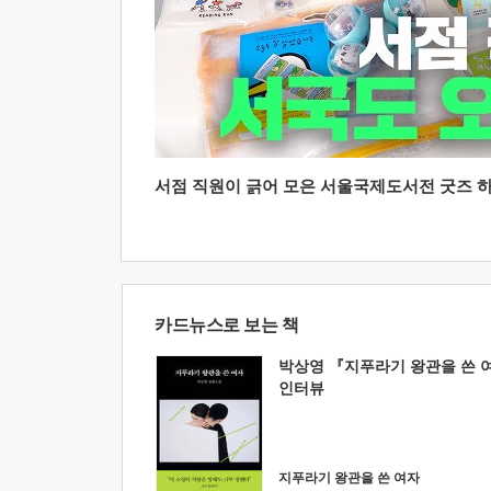
서점 직원이 긁어 모은 서울국제도서전 굿즈 하울
카드뉴스로 보는 책
박상영 『지푸라기 왕관을 쓴 
인터뷰
지푸라기 왕관을 쓴 여자