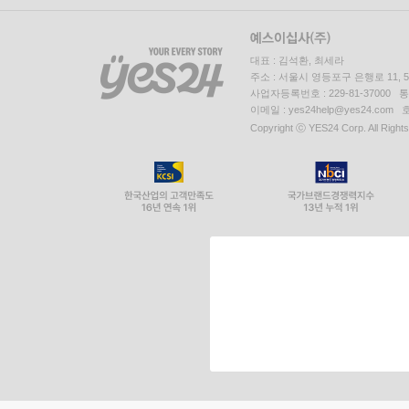
대표 : 김석환, 최세라
주소 : 서울시 영등포구 은행로 11,
사업자등록번호 : 229-81-37000 
이메일 : yes24help@yes24.c
Copyright ⓒ YES24 Corp. All Right