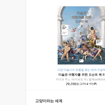
서양 미술사의 흐름을 꿰는 반려 미술
미술관 여행자를 위한 도슨트 북 II
카미유 주노 저/이세진 역
|
윌북(willboo
29,700
원
(10%
+5%
)
고양이라는 세계