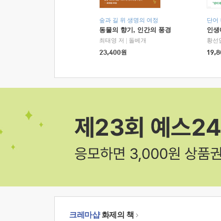
숲과 길 위 생명의 여정
단어
동물의 향기, 인간의 풍경
인생
최태영 저
|
돌베개
황선
23,400
원
19,8
크레마샵
화제의 책