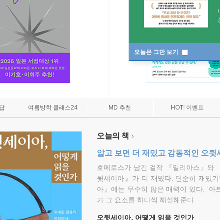
오늘은 그만 보기
7답
여름방학 클래스24
MD 추천
HOT! 이벤트
오늘의 책
알고 보면 더 재밌고 감동적인 오
호메로스가 남긴 걸작 『일리아스』와 
뒷세이아』가 더 재밌다. 단순히 재밌기
아』에는 무수히 많은 매력이 있다. '아
가 그 요소를 하나씩 해설해준다.
오뒷세이아, 어떻게 읽을 것인가