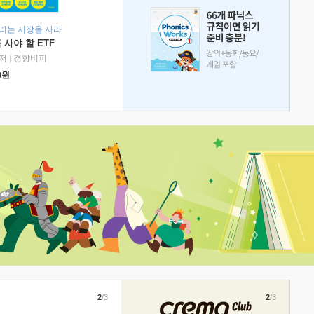
리는 시장을 사라
 사야 할 ETF
저
|
경향비피
0
원
2
/3
2
/3