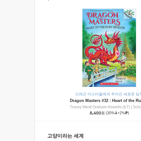
드래곤 마스터들에게 주어진 새로운 임
Tracey West/ Graham Howells (ILT)
|
Scholasti
8,400
원
(30%
+2%
)
고양이라는 세계