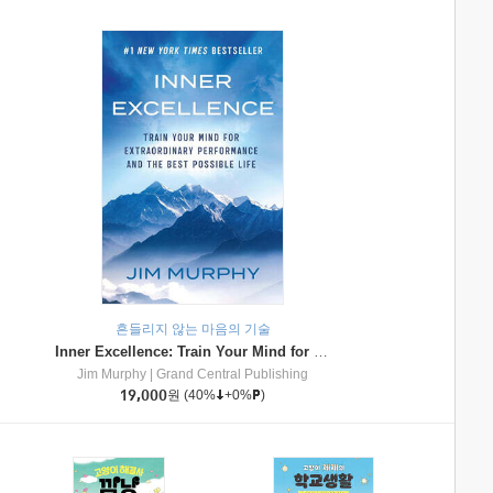
흔들리지 않는 마음의 기술
Inner Excellence: Train Your Mind for Extraordinary Performance and the Best Possible Life
Jim Murphy
|
Grand Central Publishing
19,000
원
(40%
+0%
)