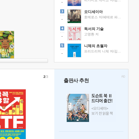
히가시노 게이고 저/김선영 역
오디세이아
호메로스 저/페테르 파울 루벤스 그림/박문재 역
독서의 기술
고명환 저
니체의 초월자
프리드리히 니체 저/김철 편역
2
/3
출판사 추천