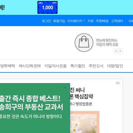
로그인
회원가입
마이페이지
카트
주문/배송
고객센터
Gl
름방학혜택
예사단독판매
이달의사은품
특가할인
추천도서
대량/법인