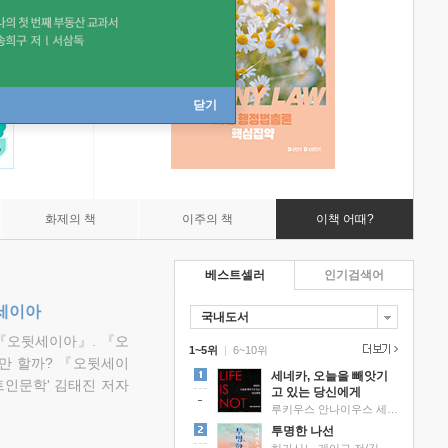
닫기
화제의 책
이주의 책
이책 어때?
베스트셀러
인기검색어
뒷세이아
국내도서
『오뒷세이아』. 『오
1~5위
|
6~10위
만 할까? 『오뒷세이
세네카, 오늘을 빼앗기
트인문학' 김태진 저자
고 있는 당신에게
루키우스 안나이우스 세네카 저/하와이 대저택 편역
투명한 나선