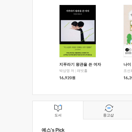
지푸라기 왕관을 쓴 여자
나이 
박상영 저
|
래빗홀
조선
16,920
원
16,2
도서
중고샵
예스's Pick