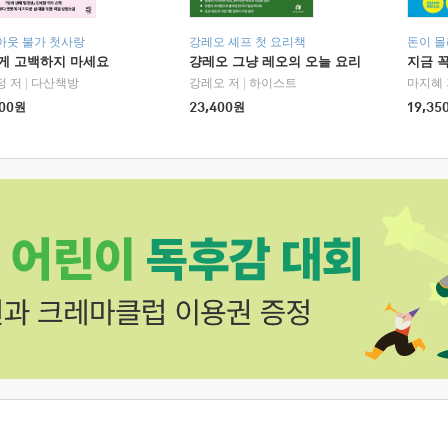
아웃 불가 첫사랑
강레오 셰프 첫 요리책
돈이 몰
에게 고백하지 마세요
걍레오 그냥 레오의 오늘 요리
지금 꼭
정 저
|
다산책방
강레오 저
|
하이스트
마지혜 
00
원
23,400
원
19,35