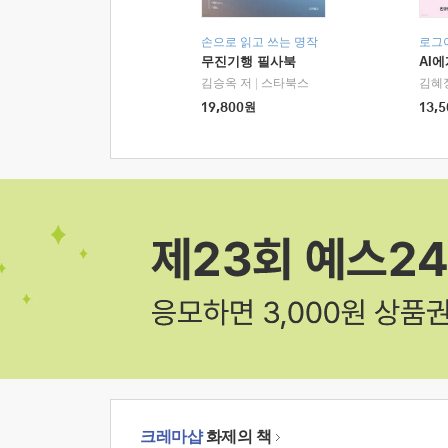
손으로 읽고 쓰는 명작
로그
무진기행 필사북
AI
김승옥 저
|
스타북스
김혜
19,800
원
13,5
크레마샵
화제의 책