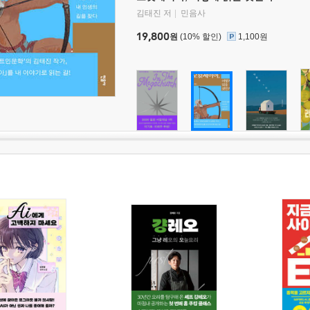
김태진 저
민음사
19,800
원
(10% 할인)
1,100원