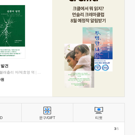
 발견
블래츨리 저/제효영 역
|
디플롯
0
원
BD
문구/GIFT
티켓
3
/5