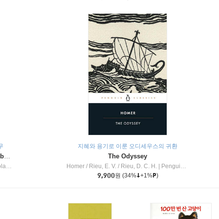
무
지혜와 용기로 이룬 오디세우스의 귀환
Dragon Masters #32 : Heart of the Ruby Dragon (A Branches Book)
The Odyssey
c Inc
Homer / Rieu, E. V. / Rieu, D. C. H.
|
Penguin Group
9,900
원
(34%
+1%
)