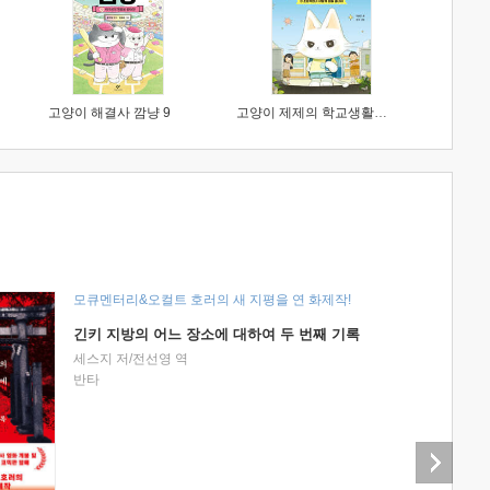
고양이 해결사 깜냥 9
고양이 제제의 학교생활 1 : 초등학생이 이렇게 힘들 줄이야
모큐멘터리&오컬트 호러의 새 지평을 연 화제작!
긴키 지방의 어느 장소에 대하여 두 번째 기록
세스지 저/전선영 역
반타