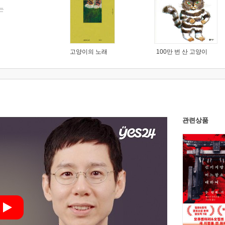
는
고양이의 노래
100만 번 산 고양이
관련상품