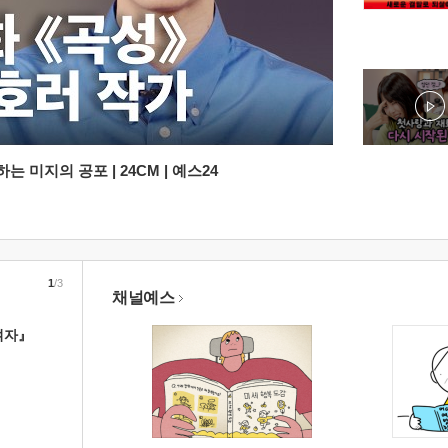
 미지의 공포 | 24CM | 예스24
1
/3
채널예스
여자』