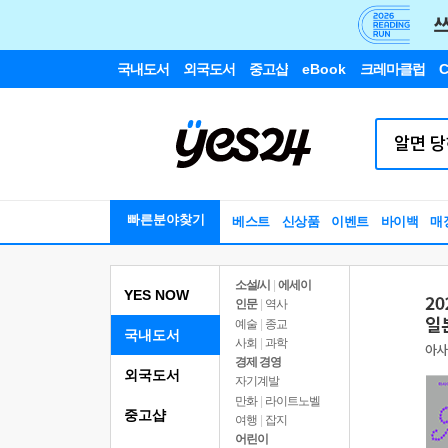
국내도서
외국도서
중고샵
eBook
크레마클럽
C
빠른분야찾기
베스트
신상품
이벤트
바이백
매
소설/시
|
에세이
YES NOW
인문
|
역사
예술
|
종교
국내도서
사회
|
과학
경제 경영
외국도서
자기계발
만화
|
라이트노벨
중고샵
여행
|
잡지
어린이