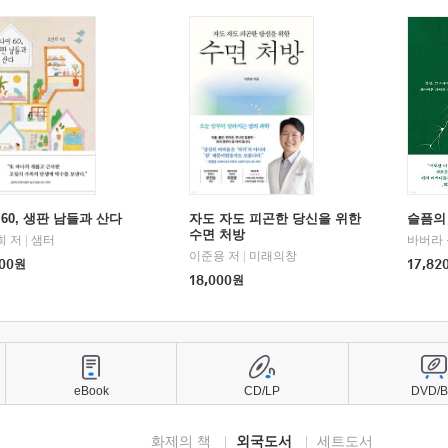
60, 생판 남들과 산다
자도 자도 피곤한 당신을 위한
슬픔의
수면 처방
희 저
|
샘터
바버라 
이준용 저
|
미래의창
00
원
17,82
18,000
원
eBook
CD/LP
DVD/
화제의 책
외국도서
세트도서