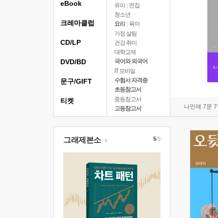
eBook
유아
|
전집
청소년
크레마클럽
요리
|
육아
가정 살림
CD/LP
건강 취미
대학교재
DVD/BD
국어와 외국어
IT 모바일
수험서 자격증
문구/GIFT
초등참고서
중등참고서
티켓
나민애 7문 
고등참고서
그래제본소
5
/5