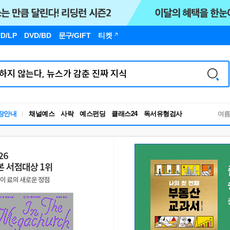
D/LP
DVD/BD
문구
/GIFT
티켓
독서유형검사
장안내
채널예스
사락
예스펀딩
클래스24
여
RBTI Lab
독서유형검사