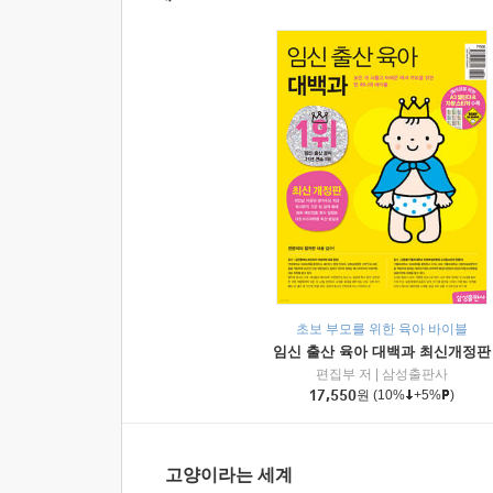
초보 부모를 위한 육아 바이블
임신 출산 육아 대백과 최신개정판
편집부 저
|
삼성출판사
17,550
원
(10%
+5%
)
고양이라는 세계