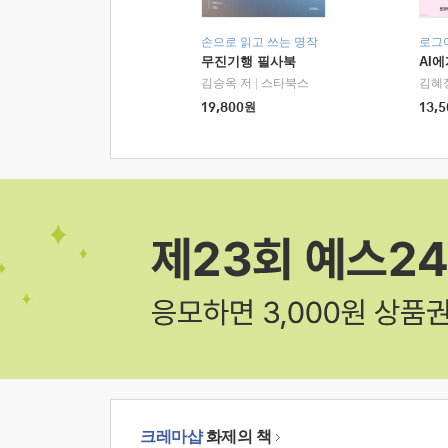
손으로 읽고 쓰는 명작
로그
무진기행 필사북
AI
김승옥 저
|
스타북스
김혜
19,800
원
13,5
크레마샵
화제의 책