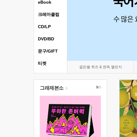
eBook
크레마클럽
CD/LP
DVD/BD
문구/GIFT
티켓
골든벨 퀴즈 & 완독 챌린지
그래제본소
5
/5