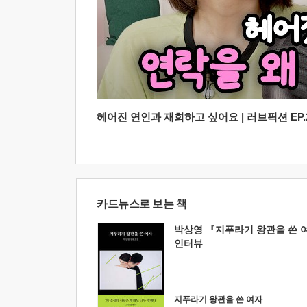
헤어진 연인과 재회하고 싶어요 | 러브픽션 EP.2
카드뉴스로 보는 책
박상영 『지푸라기 왕관을 쓴 
인터뷰
지푸라기 왕관을 쓴 여자