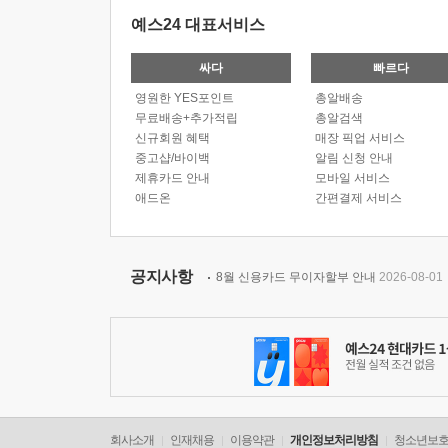
예스24 대표서비스
싸다
빠르다
영원한 YES포인트
총알배송
무료배송+추가적립
총알검색
신규회원 혜택
매장 픽업 서비스
중고샵/바이백
알림 신청 안내
제휴카드 안내
모바일 서비스
애드온
간편결제 서비스
공지사항
8월 신용카드 무이자할부 안내
2026-08-01
회사소개
인재채용
이용약관
개인정보처리방침
청소년보