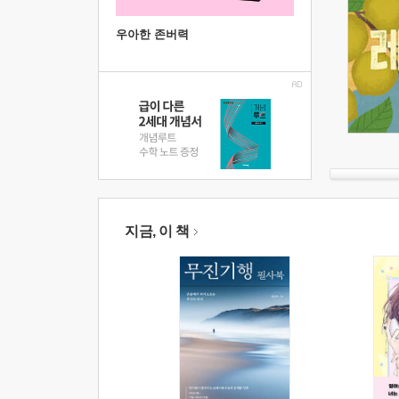
우아한 존버력
지금, 이 책