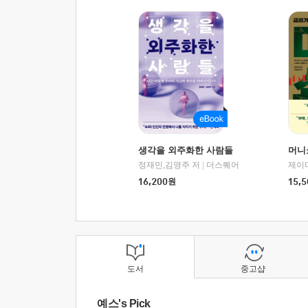
생각을 외주화한 사람들
머니
정재민,김영주 저
|
더스퀘어
16,200
원
15,5
도서
중고샵
예스's Pick