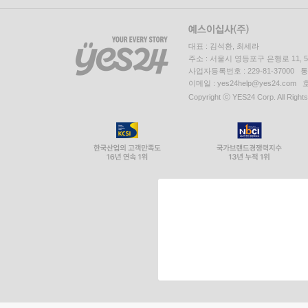
대표 : 김석환, 최세라
주소 : 서울시 영등포구 은행로 11,
사업자등록번호 : 229-81-37000 
이메일 : yes24help@yes24.c
Copyright ⓒ YES24 Corp. All Right