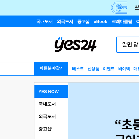
국내도서
외국도서
중고샵
eBook
크레마클럽
C
빠른분야찾기
베스트
신상품
이벤트
바이백
매
YES NOW
국내도서
외국도서
중고샵