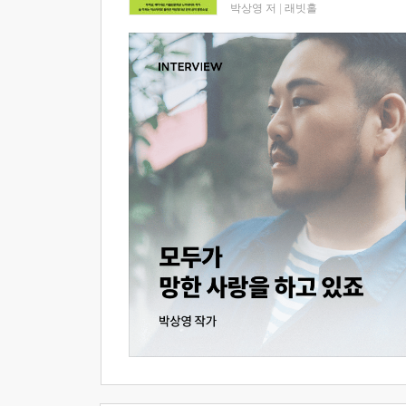
박상영 저
|
래빗홀