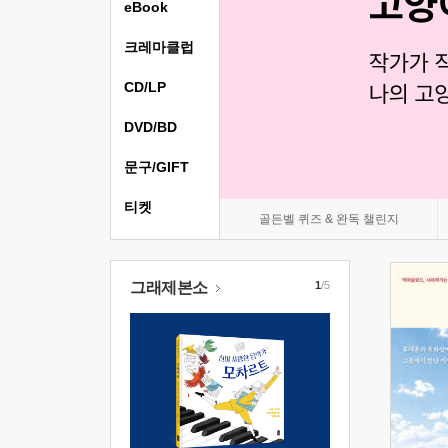
eBook
크레마클럽
CD/LP
DVD/BD
문구/GIFT
티켓
골든벨 퀴즈 & 완독 챌린지
그래제본소
1
/5