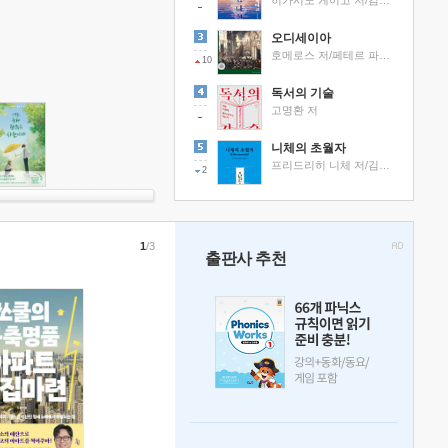
히가시노 게이고 저/김선영 역
오디세이아
호메로스 저/페테르 파울 루벤스 그림/박문재 역
10
독서의 기술
고명환 저
니체의 초월자
프리드리히 니체 저/김철 편역
2
1
/3
출판사 추천