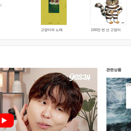
는
고양이의 노래
100만 번 산 고양이
관련상품