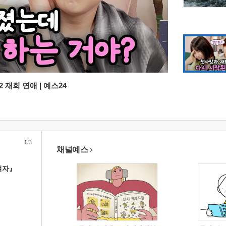
 재회 연애 | 예스24
1
/3
채널예스
여자』