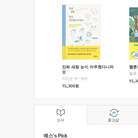
진짜 새랑 눈이 마주쳤다니까
웹툰
요
돌배
이이은 저
|
보리
15,3
15,300
원
도서
중고샵
예스's Pick