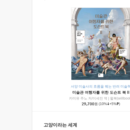
서양 미술사의 흐름을 꿰는 반려 미술
미술관 여행자를 위한 도슨트 북 II
카미유 주노 저/이세진 역
|
윌북(willboo
29,700
원
(10%
+5%
)
고양이라는 세계