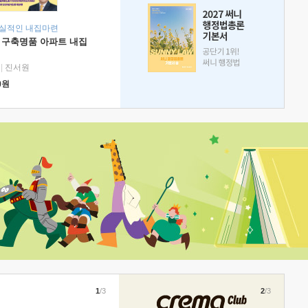
현실적인 내집마련
 구축명품 아파트 내집
|
진서원
0
원
1
/3
2
/3