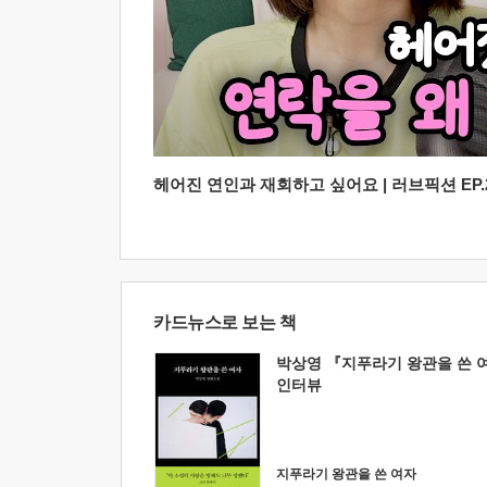
헤어진 연인과 재회하고 싶어요 | 러브픽션 EP.2
카드뉴스로 보는 책
박상영 『지푸라기 왕관을 쓴 
인터뷰
지푸라기 왕관을 쓴 여자