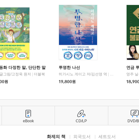
동화 다정한 말, 단단한 말
투명한 나선
연금 
 글그림/고정욱 원저
|
더블북
히가시노 게이고 저/김선영 역
|
북다
영주 닐
00
원
19,800
원
18,90
eBook
CD/LP
DVD/
화제의 책
외국도서
세트도서