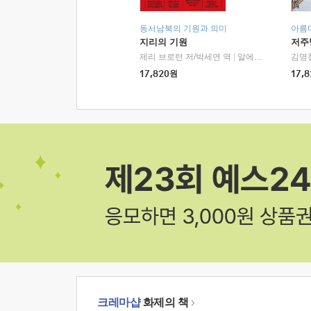
동서남북의 기원과 의미
아름
지리의 기원
저주
제리 브로턴 저/박세연 역
|
알에이치코리아(RHK)
김명
17,820
원
17,8
크레마샵
화제의 책