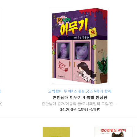
책
오싹함이 두 배! 스페셜 굿즈 6종과 함께
흔한남매 이무기 4 특별 한정판
k)
흔한남매 원저/이종혁 글/도니패밀리 그림/흔한컴퍼니 감수
34,200
원
(10%
+5%
)