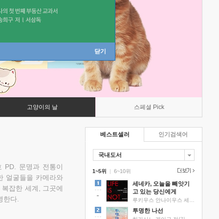
닫기
고양이의 날
스페셜 Pick
베스트셀러
인기검색어
국내도서
 PD. 문명과 전통이
1~5위
|
6~10위
한 얼굴들을 카메라와
세네카, 오늘을 빼앗기
 복잡한 세계, 그곳에
고 있는 당신에게
명한다.
루키우스 안나이우스 세네카 저/하와이 대저택 편역
투명한 나선