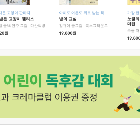
다운 고양이 판타지
아이도 어른도 위로 받는 책
가장 
받은 고양이 펠리스
밤의 교실
쏘쿨의
마련
철 글/최연주 그림
|
다산책방
김규아 글그림
|
북스그라운드
쏘쿨 저
20
원
19,800
원
19,80