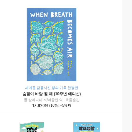
세계를 감동시킨 생의 기록 한정판
숨결이 바람 될 때 (10주년 에디션)
|
미래엔아이세움
폴 칼라니티 저/이종인 역
|
흐름출판
17,820
원
(10%
+5%
)