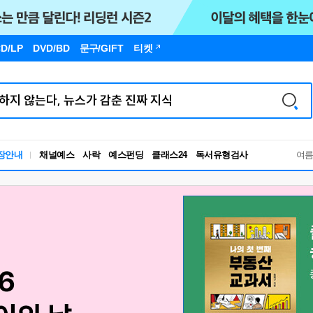
D/LP
DVD/BD
문구
/GIFT
티켓
장안내
채널예스
사락
예스펀딩
클래스24
독서유형검사
여
RBTI Lab
독서유형검사