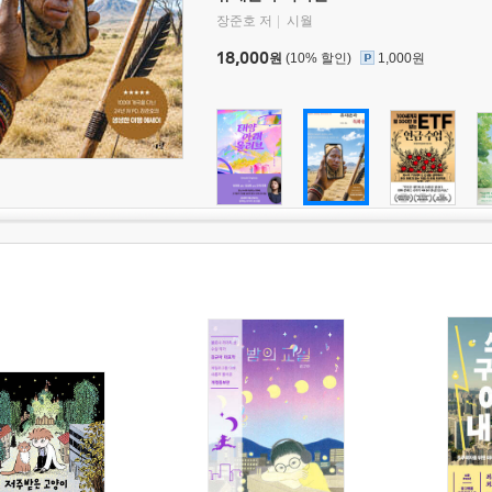
장준호 저
시월
18,000
원
(10% 할인)
1,000원