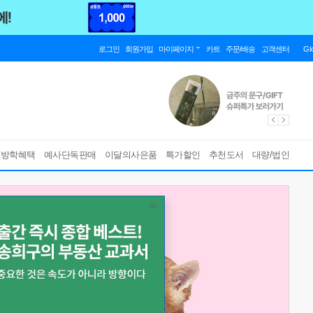
로그인
회원가입
마이페이지
카트
주문/배송
고객센터
Gl
름방학혜택
예사단독판매
이달의사은품
특가할인
추천도서
대량/법인