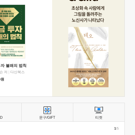
투자 불패의 법칙
슨 저
|
다산북스
0
원
BD
문구/GIFT
티켓
1
/5