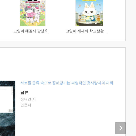
고양이 해결사 깜냥 9
고양이 제제의 학교생활 1 : 초등학생이 이렇게 힘들 줄이야
서로를 급류 속으로 끌어당기는 파멸적인 첫사랑과의 재회
급류
정대건 저
민음사