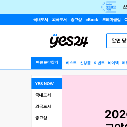
국내도서
외국도서
중고샵
eBook
크레마클럽
C
빠른분야찾기
베스트
신상품
이벤트
바이백
매
YES NOW
국내도서
외국도서
중고샵