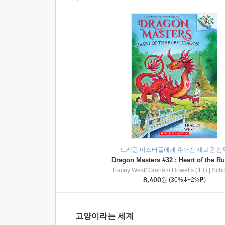
드래곤 마스터들에게 주어진 새로운 임
Tracey West/ Graham Howells (ILT)
|
Scholasti
8,400
원
(30%
+2%
)
고양이라는 세계