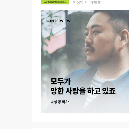
박상영 저
|
래빗홀