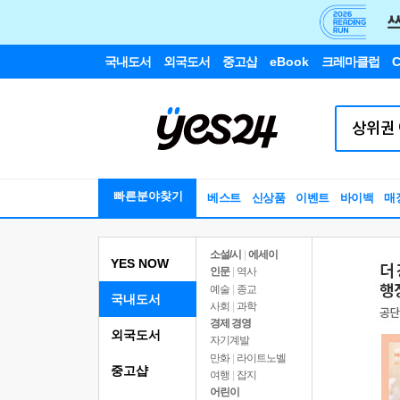
국내도서
외국도서
중고샵
eBook
크레마클럽
C
빠른분야찾기
베스트
신상품
이벤트
바이백
매
소설/시
|
에세이
YES NOW
인문
|
역사
예술
|
종교
국내도서
사회
|
과학
경제 경영
외국도서
자기계발
만화
|
라이트노벨
중고샵
여행
|
잡지
어린이