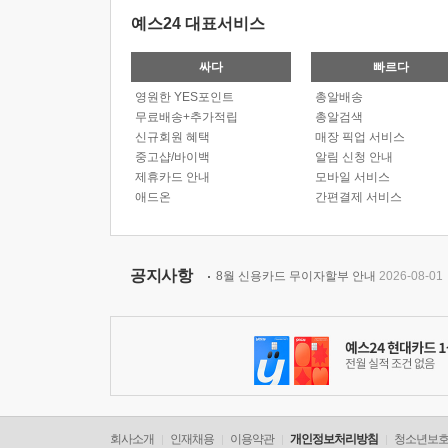
예스24 대표서비스
싸다
빠르다
영원한 YES포인트
총알배송
무료배송+추가적립
총알검색
신규회원 혜택
매장 픽업 서비스
중고샵/바이백
알림 신청 안내
제휴카드 안내
모바일 서비스
애드온
간편결제 서비스
공지사항
8월 신용카드 무이자할부 안내
2026-08-01
회사소개
인재채용
이용약관
개인정보처리방침
청소년보