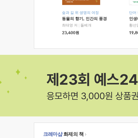
숲과 길 위 생명의 여정
단어
동물의 향기, 인간의 풍경
인생
최태영 저
|
돌베개
황선
23,400
원
19,8
크레마샵
화제의 책