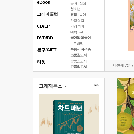
eBook
유아
|
전집
청소년
크레마클럽
요리
|
육아
가정 살림
CD/LP
건강 취미
대학교재
DVD/BD
국어와 외국어
IT 모바일
수험서 자격증
문구/GIFT
초등참고서
중등참고서
티켓
나민애 7문 
고등참고서
그래제본소
5
/5