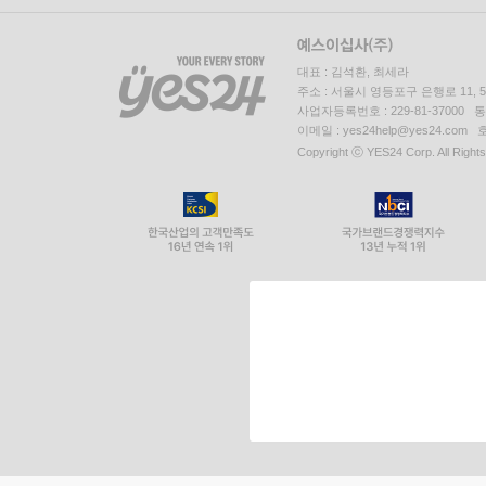
대표 : 김석환, 최세라
주소 : 서울시 영등포구 은행로 11,
사업자등록번호 : 229-81-37000 
이메일 : yes24help@yes24.c
Copyright ⓒ YES24 Corp. All Right