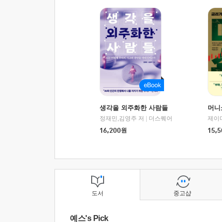
생각을 외주화한 사람들
머니
정재민,김영주 저
|
더스퀘어
16,200
원
15,5
도서
중고샵
예스's Pick