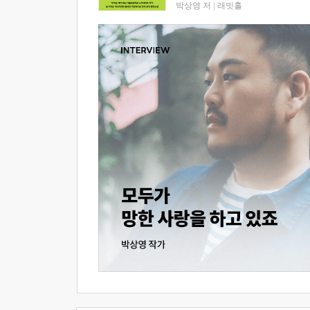
박상영 저
|
래빗홀