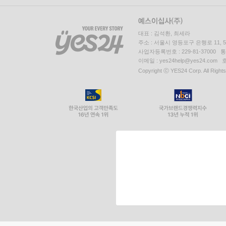
대표 : 김석환, 최세라
주소 : 서울시 영등포구 은행로 11,
사업자등록번호 : 229-81-37000 
이메일 : yes24help@yes24.c
Copyright ⓒ YES24 Corp. All Right