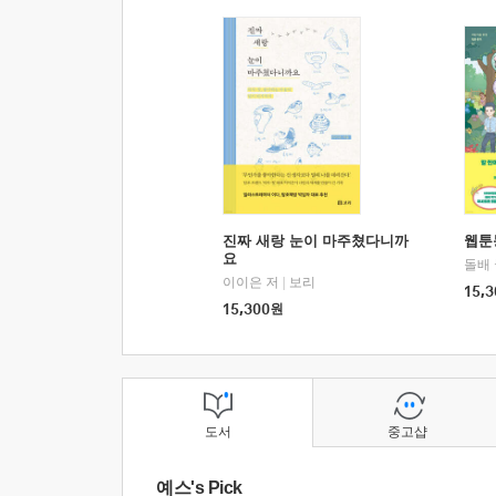
진짜 새랑 눈이 마주쳤다니까
웹툰
요
돌배
이이은 저
|
보리
15,3
15,300
원
도서
중고샵
예스's Pick