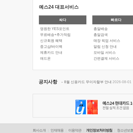
예스24 대표서비스
싸다
빠르다
영원한 YES포인트
총알배송
무료배송+추가적립
총알검색
신규회원 혜택
매장 픽업 서비스
중고샵/바이백
알림 신청 안내
제휴카드 안내
모바일 서비스
애드온
간편결제 서비스
공지사항
8월 신용카드 무이자할부 안내
2026-08-01
회사소개
인재채용
이용약관
개인정보처리방침
청소년보