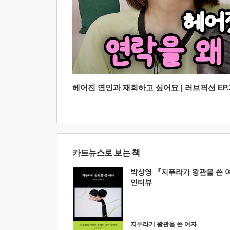
헤어진 연인과 재회하고 싶어요 | 러브픽션 EP.2
카드뉴스로 보는 책
박상영 『지푸라기 왕관을 쓴 
인터뷰
지푸라기 왕관을 쓴 여자