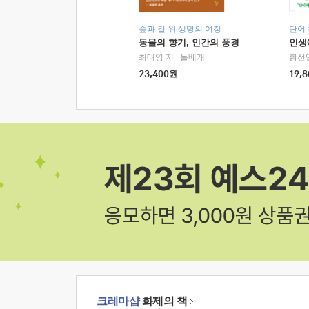
숲과 길 위 생명의 여정
단어
동물의 향기, 인간의 풍경
인생
최태영 저
|
돌베개
황선
23,400
원
19,8
크레마샵
화제의 책