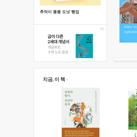
추억이 퐁퐁 도넛 빵집
지금, 이 책