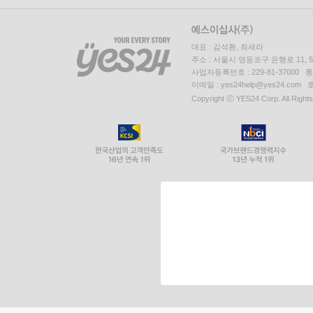
대표 : 김석환, 최세라
주소 : 서울시 영등포구 은행로 11,
사업자등록번호 : 229-81-37000 
이메일 : yes24help@yes24.c
Copyright ⓒ YES24 Corp. All Right