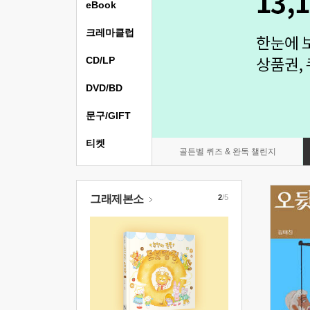
eBook
크레마클럽
CD/LP
DVD/BD
문구/GIFT
티켓
골든벨 퀴즈 & 완독 챌린지
그래제본소
2
/5