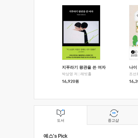
지푸라기 왕관을 쓴 여자
나이 
박상영 저
|
래빗홀
조선
16,920
원
16,2
도서
중고샵
예스's Pick