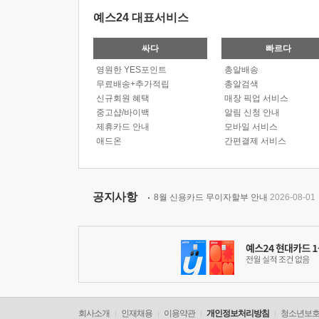
예스24 대표서비스
싸다
빠르다
영원한 YES포인트
총알배송
무료배송+추가적립
총알검색
신규회원 혜택
매장 픽업 서비스
중고샵/바이백
알림 신청 안내
제휴카드 안내
모바일 서비스
애드온
간편결제 서비스
공지사항
8월 신용카드 무이자할부 안내
2026-08-01
회사소개
인재채용
이용약관
개인정보처리방침
청소년보