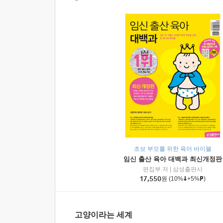
초보 부모를 위한 육아 바이블
임신 출산 육아 대백과 최신개정판
편집부 저
|
삼성출판사
17,550
원
(10%
+5%
)
고양이라는 세계