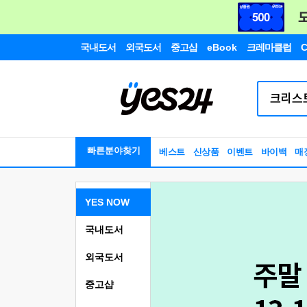
국내도서
외국도서
중고샵
eBook
크레마클럽
C
빠른분야찾기
베스트
신상품
이벤트
바이백
매
YES NOW
국내도서
외국도서
중고샵