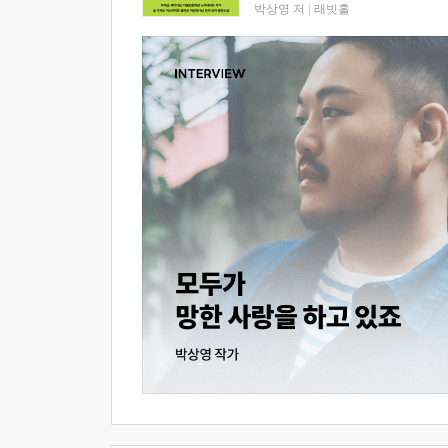
박상영 저
|
래빗홀