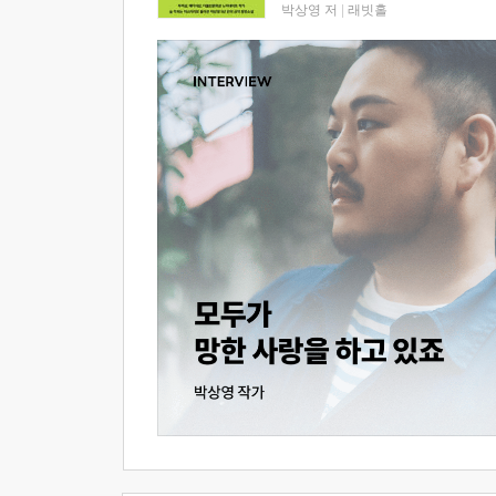
박상영 저
|
래빗홀