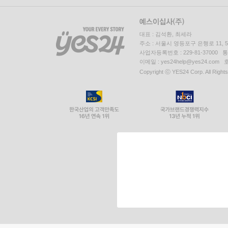
대표 : 김석환, 최세라
주소 : 서울시 영등포구 은행로 11,
사업자등록번호 : 229-81-37000 
이메일 : yes24help@yes24.c
Copyright ⓒ YES24 Corp. All Right