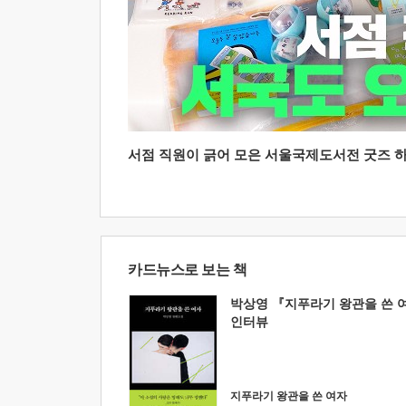
서점 직원이 긁어 모은 서울국제도서전 굿즈 하울
카드뉴스로 보는 책
박상영 『지푸라기 왕관을 쓴 
인터뷰
지푸라기 왕관을 쓴 여자