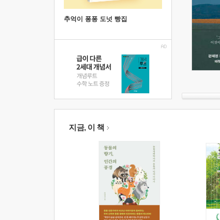
추억이 퐁퐁 도넛 빵집
지금, 이 책