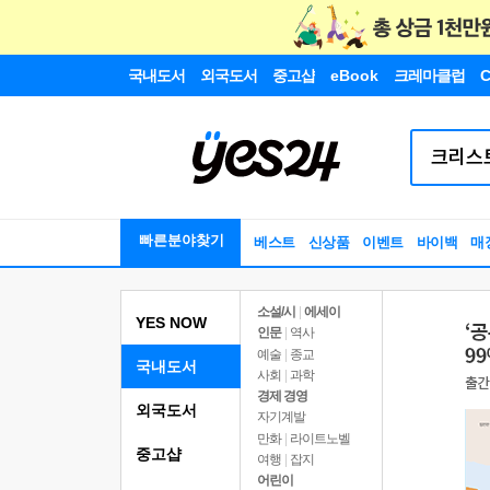
국내도서
외국도서
중고샵
eBook
크레마클럽
C
빠른분야찾기
베스트
신상품
이벤트
바이백
매
소설/시
|
에세이
YES NOW
인문
|
역사
예술
|
종교
국내도서
사회
|
과학
경제 경영
외국도서
자기계발
만화
|
라이트노벨
중고샵
여행
|
잡지
어린이