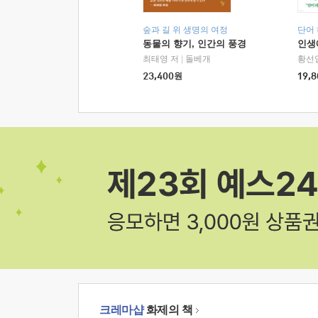
숲과 길 위 생명의 여정
단어
동물의 향기, 인간의 풍경
인생
최태영 저
|
돌베개
황선
23,400
원
19,8
크레마샵
화제의 책