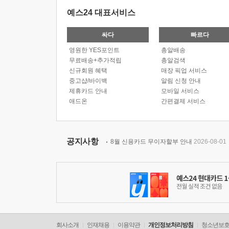
예스24 대표서비스
싸다
빠르다
영원한 YES포인트
총알배송
무료배송+추가적립
총알검색
신규회원 혜택
매장 픽업 서비스
중고샵/바이백
알림 신청 안내
제휴카드 안내
모바일 서비스
애드온
간편결제 서비스
공지사항
8월 신용카드 무이자할부 안내
2026-08-01
회사소개
인재채용
이용약관
개인정보처리방침
청소년보