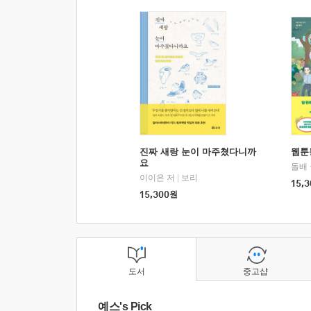
진짜 새랑 눈이 마주쳤다니까
웹툰
요
돌배
이이은 저
|
보리
15,3
15,300
원
도서
중고샵
예스's Pick