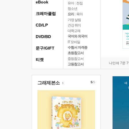
eBook
유아
|
전집
청소년
크레마클럽
요리
|
육아
가정 살림
CD/LP
건강 취미
대학교재
DVD/BD
국어와 외국어
IT 모바일
수험서 자격증
문구/GIFT
초등참고서
중등참고서
티켓
나민애 7문 
고등참고서
그래제본소
5
/5