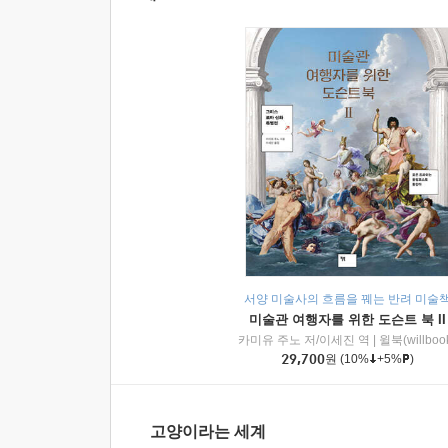
서양 미술사의 흐름을 꿰는 반려 미술
미술관 여행자를 위한 도슨트 북 II
카미유 주노 저/이세진 역
|
윌북(willboo
29,700
원
(10%
+5%
)
고양이라는 세계