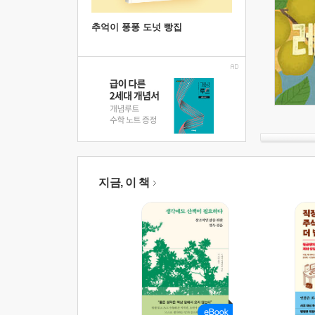
추억이 퐁퐁 도넛 빵집
지금, 이 책