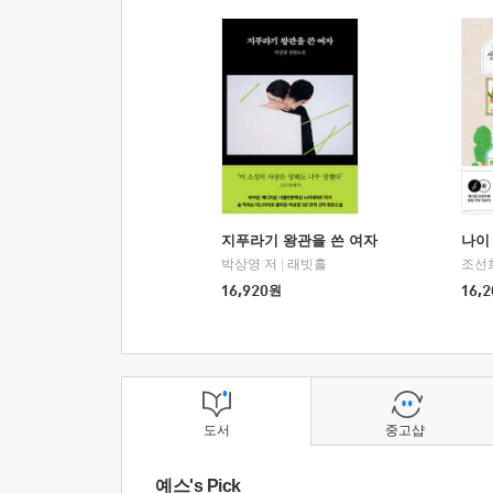
지푸라기 왕관을 쓴 여자
나이 
박상영 저
|
래빗홀
조선
16,920
원
16,2
도서
중고샵
예스's Pick