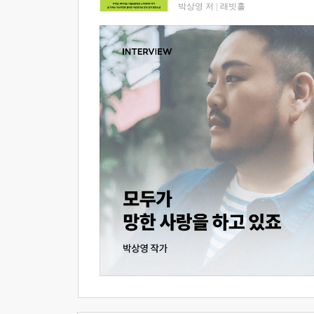
박상영 저
|
래빗홀