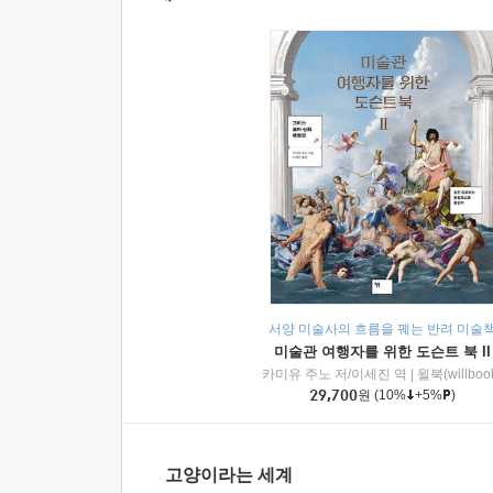
서양 미술사의 흐름을 꿰는 반려 미술
미술관 여행자를 위한 도슨트 북 II
카미유 주노 저/이세진 역
|
윌북(willboo
29,700
원
(10%
+5%
)
고양이라는 세계