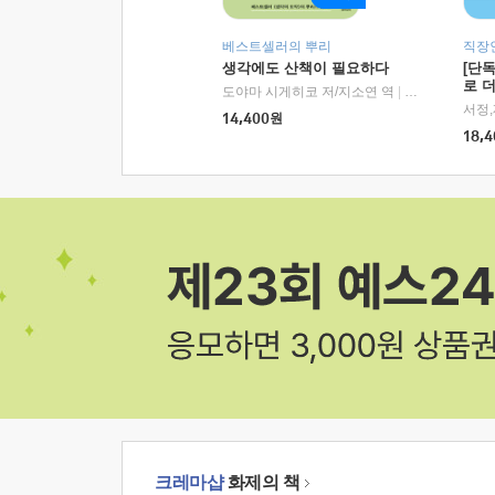
베스트셀러의 뿌리
직장
생각에도 산책이 필요하다
[단
로 
도야마 시게히코 저/지소연 역
|
알에이치코리아(
14,400
원
18,4
크레마샵
화제의 책