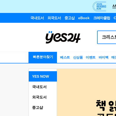
국내도서
외국도서
중고샵
eBook
크레마클럽
C
빠른분야찾기
베스트
신상품
이벤트
바이백
매
YES NOW
국내도서
외국도서
중고샵