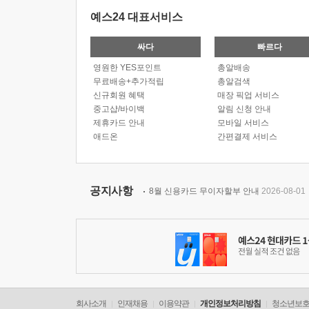
예스24 대표서비스
싸다
빠르다
영원한 YES포인트
총알배송
무료배송+추가적립
총알검색
신규회원 혜택
매장 픽업 서비스
중고샵/바이백
알림 신청 안내
제휴카드 안내
모바일 서비스
애드온
간편결제 서비스
공지사항
8월 신용카드 무이자할부 안내
2026-08-01
회사소개
인재채용
이용약관
개인정보처리방침
청소년보