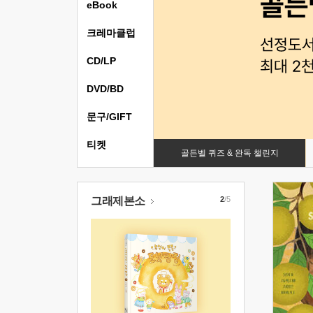
eBook
크레마클럽
CD/LP
DVD/BD
문구/GIFT
티켓
골든벨 퀴즈 & 완독 챌린지
그래제본소
2
/5