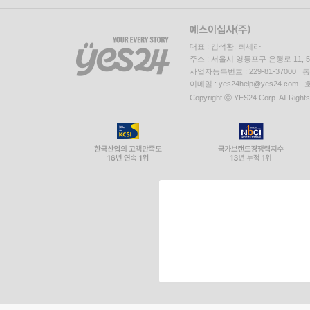
대표 : 김석환, 최세라
주소 : 서울시 영등포구 은행로 11,
사업자등록번호 : 229-81-37000 
이메일 : yes24help@yes24.c
Copyright ⓒ YES24 Corp. All Right