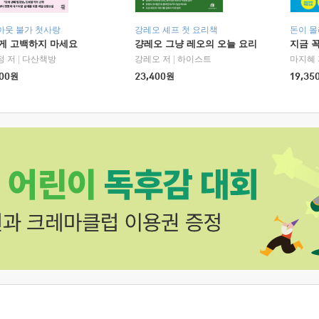
아웃 불가 첫사랑
강레오 셰프 첫 요리책
돈이 몰
에게 고백하지 마세요
걍레오 그냥 레오의 오늘 요리
지금 꼭
정 저
|
다산책방
강레오 저
|
하이스트
마지혜 
00
원
23,400
원
19,35