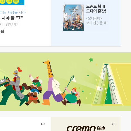
리는 시장을 사라
 사야 할 ETF
저
|
경향비피
0
원
1
/3
3
/3