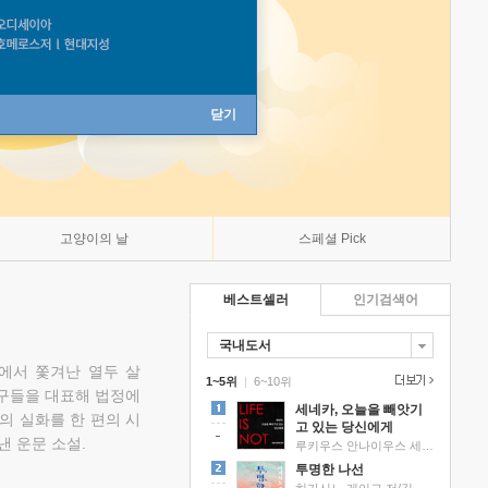
닫기
고양이의 날
스페셜 Pick
베스트셀러
인기검색어
국내도서
에서 쫓겨난 열두 살
1~5위
|
6~10위
친구들을 대표해 법정에
세네카, 오늘을 빼앗기
의 실화를 한 편의 시
고 있는 당신에게
낸 운문 소설.
루키우스 안나이우스 세네카 저/하와이 대저택 편역
투명한 나선