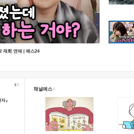
 재회 연애 | 예스24
1
/3
채널예스
여자』