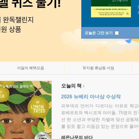
오늘은 그만 보기
이달의 혜택모음
뮤지컬 휴남동 서점
오늘의 책
2026 뉴베리 아너상 수상작
피부색과 언어가 다르다는 이유로 학교
로베르토와 멕시코계 아이들. 75명의 
선 한 소년과 부당한 차별에 맞선 공동체
를 읽듯 짧고 리듬감 있는 문장으로 풀어
레몬나무의 바다