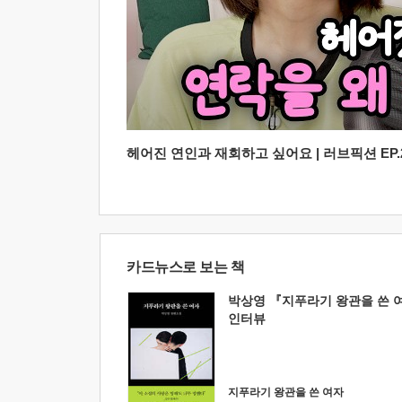
헤어진 연인과 재회하고 싶어요 | 러브픽션 EP.2
카드뉴스로 보는 책
박상영 『지푸라기 왕관을 쓴 
인터뷰
지푸라기 왕관을 쓴 여자