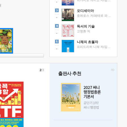
히가시노 게이고 저/김선영 역
래
오디세이아
호메로스 저/페테르 파울 루벤스 그림/박문재 역
독서의 기술
고명환 저
니체의 초월자
프리드리히 니체 저/김철 편역
2
/3
출판사 추천