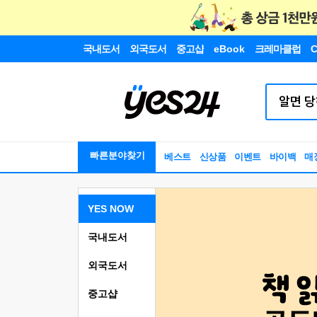
국내도서
외국도서
중고샵
eBook
크레마클럽
C
빠른분야찾기
베스트
신상품
이벤트
바이백
매
YES NOW
국내도서
외국도서
중고샵