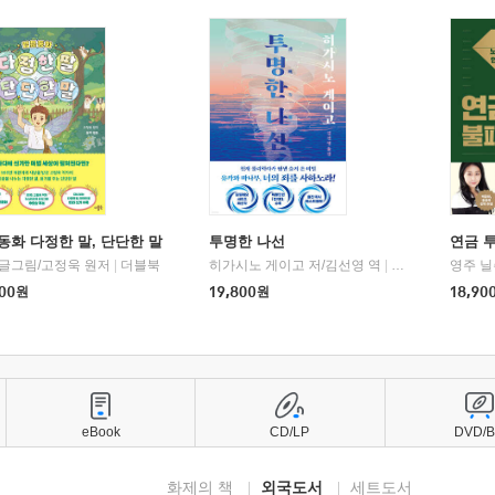
동화 다정한 말, 단단한 말
투명한 나선
연금 
 글그림/고정욱 원저
|
더블북
히가시노 게이고 저/김선영 역
|
북다
영주 닐
00
원
19,800
원
18,90
eBook
CD/LP
DVD/
화제의 책
외국도서
세트도서