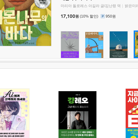
마리아 돌로레스 아길라 글/김난령 역
밝은미
17,100
원
(10% 할인)
950원