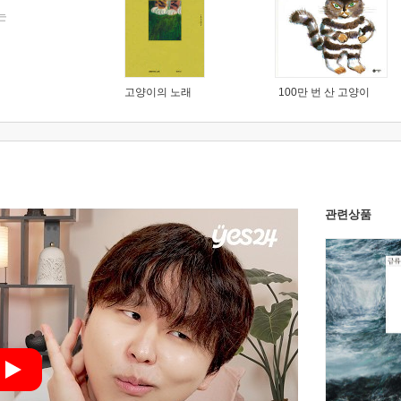
는
고양이의 노래
100만 번 산 고양이
관련상품