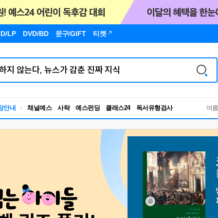
D/LP
DVD/BD
문구
/GIFT
티켓
독서유형검사
장안내
채널예스
사락
예스펀딩
클래스24
여
RBTI Lab
독서유형검사