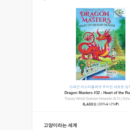
드래곤 마스터들에게 주어진 새로운 임
Tracey West/ Graham Howells (ILT)
|
Scholasti
8,400
원
(30%
+2%
)
고양이라는 세계