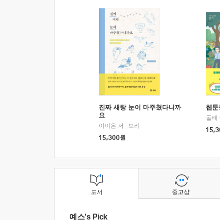
진짜 새랑 눈이 마주쳤다니까
웹툰
요
돌배
이이은 저
|
보리
15,3
15,300
원
도서
중고샵
예스's Pick