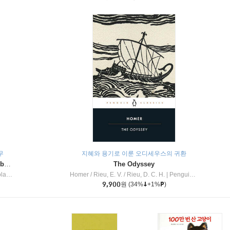
무
지혜와 용기로 이룬 오디세우스의 귀환
Dragon Masters #32 : Heart of the Ruby Dragon (A Branches Book)
The Odyssey
c Inc
Homer / Rieu, E. V. / Rieu, D. C. H.
|
Penguin Group
9,900
원
(34%
+1%
)