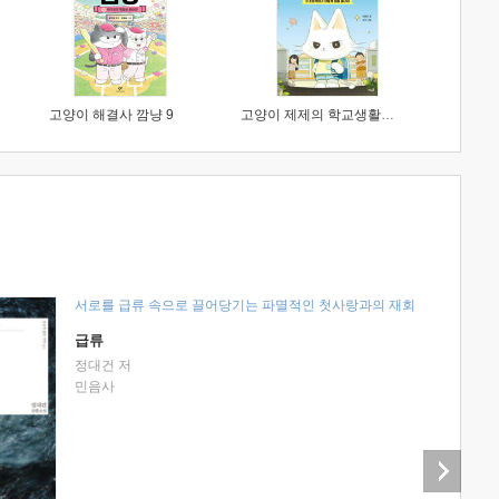
고양이 해결사 깜냥 9
고양이 제제의 학교생활 1 : 초등학생이 이렇게 힘들 줄이야
서로를 급류 속으로 끌어당기는 파멸적인 첫사랑과의 재회
급류
정대건 저
민음사