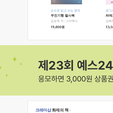
손으로 읽고 쓰는 명작
로그
무진기행 필사북
AI
김승옥 저
|
스타북스
김혜
19,800
원
13,5
크레마샵
화제의 책