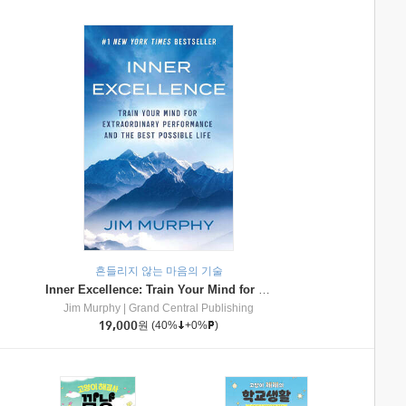
흔들리지 않는 마음의 기술
Inner Excellence: Train Your Mind for Extraordinary Performance and the Best Possible Life
Jim Murphy
|
Grand Central Publishing
19,000
원
(40%
+0%
)