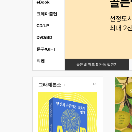
eBook
크레마클럽
CD/LP
DVD/BD
문구/GIFT
티켓
골든벨 퀴즈 & 완독 챌린지
그래제본소
1
/5