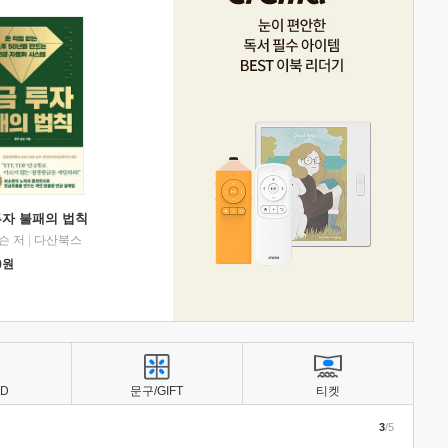
투자 불패의 법칙
슨 저
|
다산북스
0
원
BD
문구/GIFT
티켓
3
/5