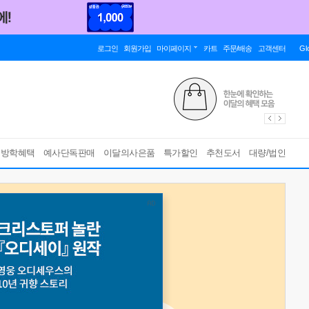
로그인
회원가입
마이페이지
카트
주문/배송
고객센터
Gl
름방학혜택
예사단독판매
이달의사은품
특가할인
추천도서
대량/법인