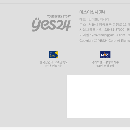
대표 : 김석환, 최세라
주소 : 서울시 영등포구 은행로 11,
사업자등록번호 : 229-81-37000 
이메일 : yes24help@yes24.c
Copyright ⓒ YES24 Corp. All Right