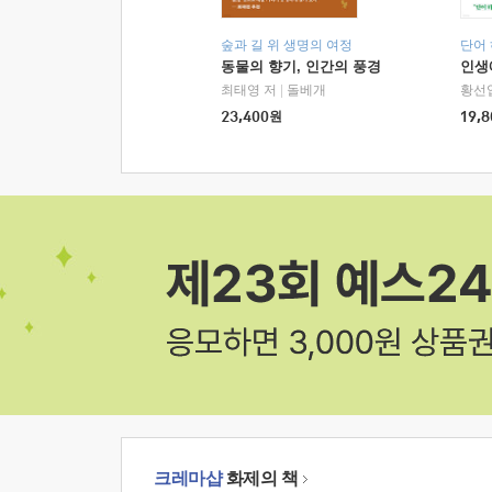
숲과 길 위 생명의 여정
단어
동물의 향기, 인간의 풍경
인생
최태영 저
|
돌베개
황선
23,400
원
19,8
크레마샵
화제의 책