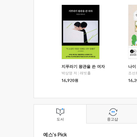
지푸라기 왕관을 쓴 여자
나이 
박상영 저
|
래빗홀
조선
16,920
원
16,2
도서
중고샵
예스's Pick