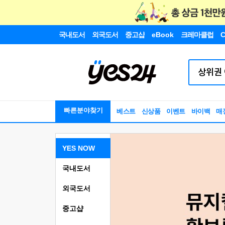
국내도서
외국도서
중고샵
eBook
크레마클럽
C
빠른분야찾기
베스트
신상품
이벤트
바이백
매
YES NOW
국내도서
외국도서
중고샵