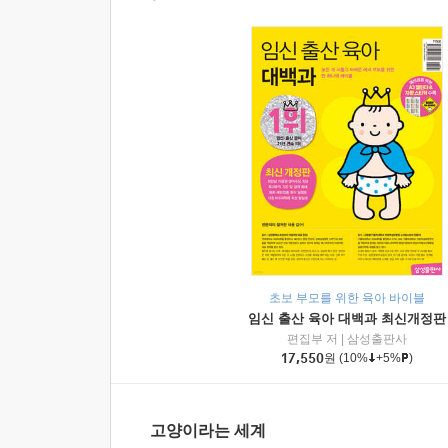
초보 부모를 위한 육아 바이블
임신 출산 육아 대백과 최신개정판
편집부 저
|
삼성출판사
17,550
원
(10%
+5%
)
고양이라는 세계