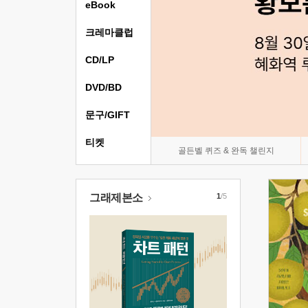
eBook
크레마클럽
CD/LP
DVD/BD
문구/GIFT
티켓
골든벨 퀴즈 & 완독 챌린지
그래제본소
1
/5