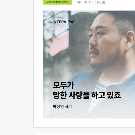
박상영 저
|
래빗홀