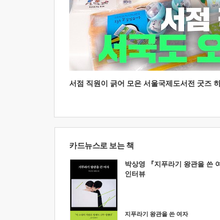
서점 직원이 긁어 모은 서울국제도서전 굿즈 하울
카드뉴스로 보는 책
박상영 『지푸라기 왕관을 쓴 
인터뷰
지푸라기 왕관을 쓴 여자