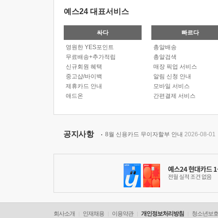
예스24 대표서비스
싸다
빠르다
영원한 YES포인트
총알배송
무료배송+추가적립
총알검색
신규회원 혜택
매장 픽업 서비스
중고샵/바이백
알림 신청 안내
제휴카드 안내
모바일 서비스
애드온
간편결제 서비스
공지사항
8월 신용카드 무이자할부 안내
2026-08-01
회사소개
인재채용
이용약관
개인정보처리방침
청소년보