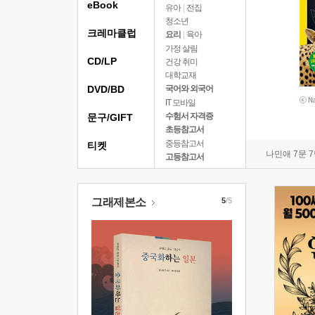
eBook
유아
|
전집
청소년
크레마클럽
요리
|
육아
가정 살림
CD/LP
건강 취미
대학교재
DVD/BD
국어와 외국어
IT 모바일
수험서 자격증
문구/GIFT
초등참고서
중등참고서
티켓
나민애 7문 
고등참고서
그래제본소
5
/5