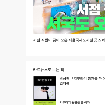
서점 직원이 긁어 모은 서울국제도서전 굿즈 하울
카드뉴스로 보는 책
박상영 『지푸라기 왕관을 쓴 
인터뷰
지푸라기 왕관을 쓴 여자