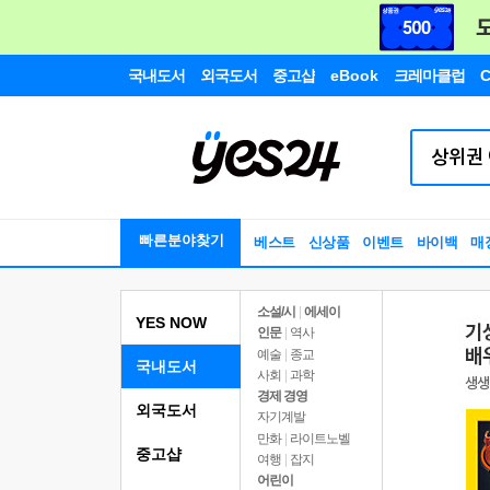
국내도서
외국도서
중고샵
eBook
크레마클럽
C
빠른분야찾기
베스트
신상품
이벤트
바이백
매
소설/시
|
에세이
YES NOW
인문
|
역사
예술
|
종교
국내도서
사회
|
과학
경제 경영
외국도서
자기계발
만화
|
라이트노벨
중고샵
여행
|
잡지
어린이