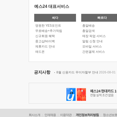
예스24 대표서비스
싸다
빠르다
영원한 YES포인트
총알배송
무료배송+추가적립
총알검색
신규회원 혜택
매장 픽업 서비스
중고샵/바이백
알림 신청 안내
제휴카드 안내
모바일 서비스
애드온
간편결제 서비스
공지사항
8월 신용카드 무이자할부 안내
2026-08-01
회사소개
인재채용
이용약관
개인정보처리방침
청소년보