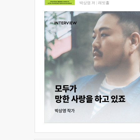
박상영 저
|
래빗홀