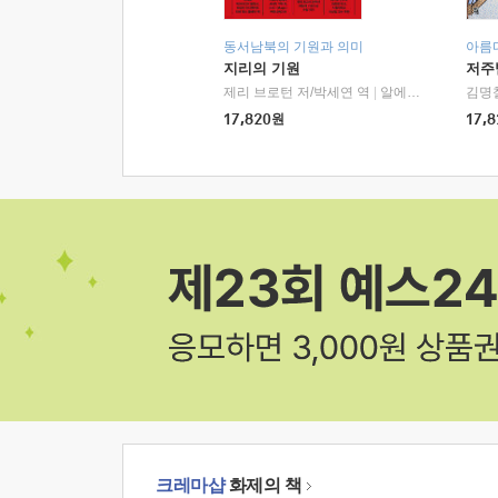
동서남북의 기원과 의미
아름
지리의 기원
저주
제리 브로턴 저/박세연 역
|
알에이치코리아(RHK)
김명
17,820
원
17,8
크레마샵
화제의 책