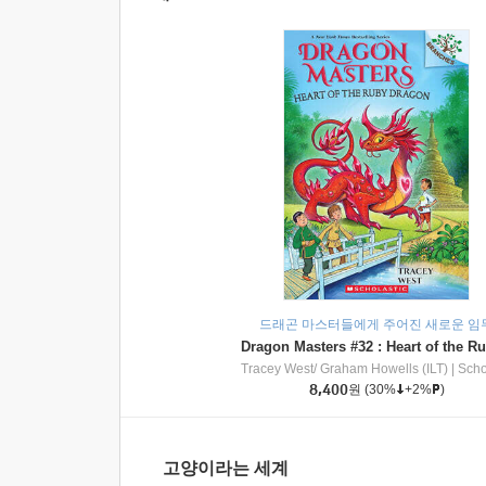
드래곤 마스터들에게 주어진 새로운 임
Tracey West/ Graham Howells (ILT)
|
Scholasti
8,400
원
(30%
+2%
)
고양이라는 세계