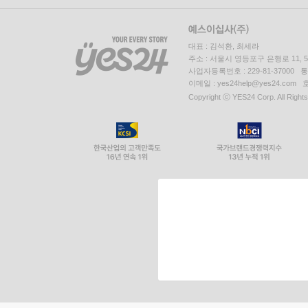
대표 : 김석환, 최세라
주소 : 서울시 영등포구 은행로 11,
사업자등록번호 : 229-81-37000 
이메일 : yes24help@yes24.c
Copyright ⓒ YES24 Corp. All Right