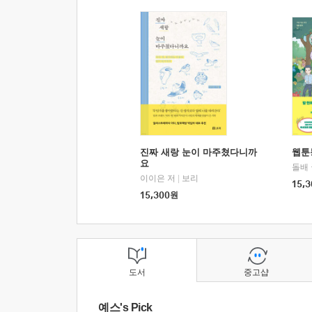
진짜 새랑 눈이 마주쳤다니까
웹툰
요
돌배
이이은 저
|
보리
15,3
15,300
원
도서
중고샵
예스's Pick