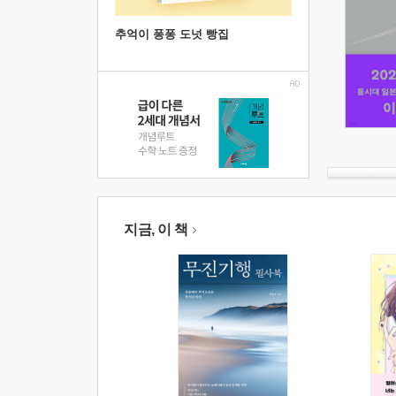
추억이 퐁퐁 도넛 빵집
지금, 이 책