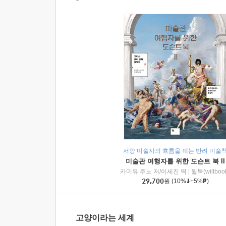
서양 미술사의 흐름을 꿰는 반려 미술
미술관 여행자를 위한 도슨트 북 II
카미유 주노 저/이세진 역
|
윌북(willboo
29,700
원
(10%
+5%
)
고양이라는 세계