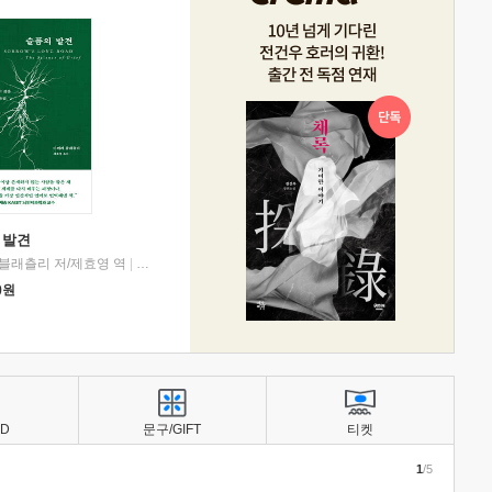
 발견
블래츨리 저/제효영 역
|
디플롯
0
원
BD
문구/GIFT
티켓
1
/5