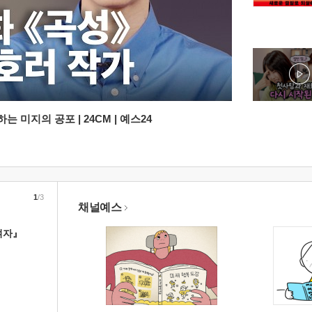
 미지의 공포 | 24CM | 예스24
1
/3
채널예스
여자』