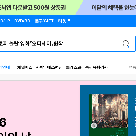
D/LP
DVD/BD
문구
/GIFT
티켓
독서유형검사
장안내
채널예스
사락
예스펀딩
클래스24
RBTI Lab
여
독서유형검사