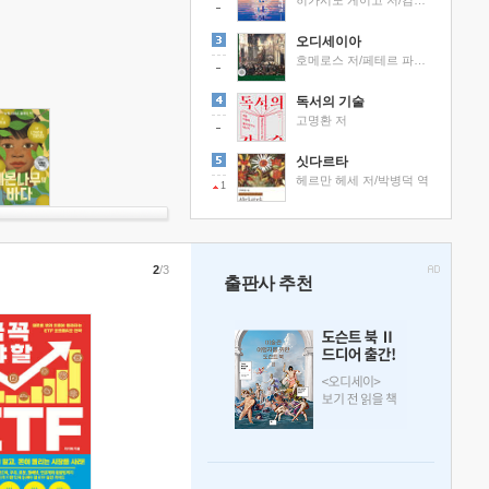
히가시노 게이고 저/김선영 역
오디세이아
호메로스 저/페테르 파울 루벤스 그림/박문재 역
독서의 기술
고명환 저
싯다르타
헤르만 헤세 저/박병덕 역
1
2
/3
출판사 추천