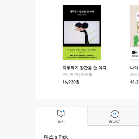
지푸라기 왕관을 쓴 여자
나이 
박상영 저
|
래빗홀
조선
16,920
원
16,2
도서
중고샵
예스's Pick