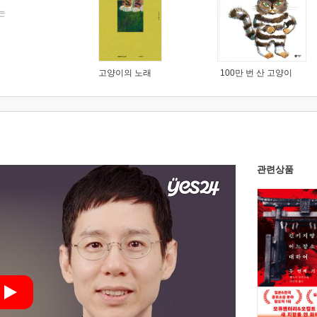
는
고양이의 노래
100만 번 산 고양이
관련상품