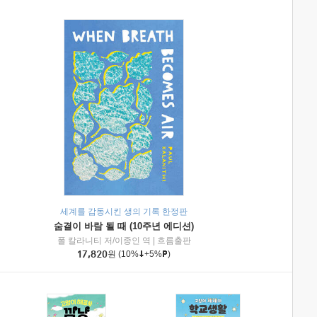
세계를 감동시킨 생의 기록 한정판
숨결이 바람 될 때 (10주년 에디션)
|
미래엔아이세움
폴 칼라니티 저/이종인 역
|
흐름출판
17,820
원
(10%
+5%
)