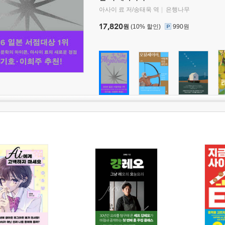
아사이 료 저/송태욱 역
은행나무
17,820
원
(10% 할인)
990원