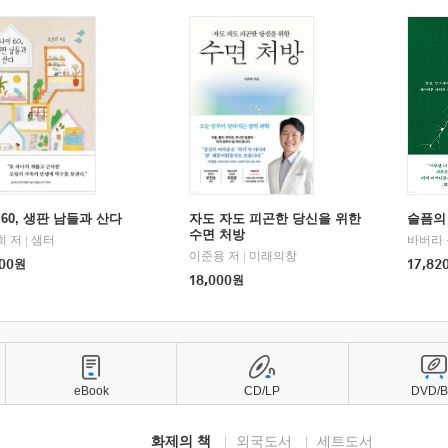
60, 생판 남들과 산다
자도 자도 피곤한 당신을 위한
슬픔의
수면 처방
희 저
|
샘터
바버라 
이준용 저
|
미래의창
00
원
17,82
18,000
원
eBook
CD/LP
DVD/
화제의 책
외국도서
세트도서