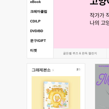
eBook
크레마클럽
CD/LP
DVD/BD
문구/GIFT
티켓
골든벨 퀴즈 & 완독 챌린지
그래제본소
2
/5