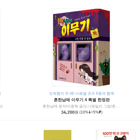
책
오싹함이 두 배! 스페셜 굿즈 6종과 함께
흔한남매 이무기 4 특별 한정판
k)
흔한남매 원저/이종혁 글/도니패밀리 그림/흔한컴퍼니 감수
34,200
원
(10%
+5%
)