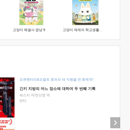
고양이 해결사 깜냥 9
고양이 제제의 학교생활 1 : 초등학생이 이렇게 힘들 줄이야
모큐멘터리&오컬트 호러의 새 지평을 연 화제작!
긴키 지방의 어느 장소에 대하여 두 번째 기록
세스지 저/전선영 역
반타