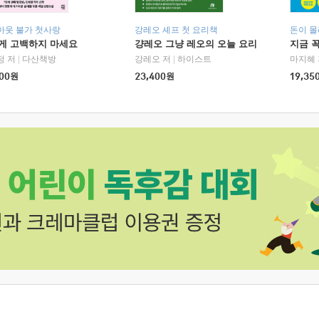
아웃 불가 첫사랑
강레오 셰프 첫 요리책
돈이 몰
에게 고백하지 마세요
걍레오 그냥 레오의 오늘 요리
지금 꼭
정 저
|
다산책방
강레오 저
|
하이스트
마지혜 
00
원
23,400
원
19,35