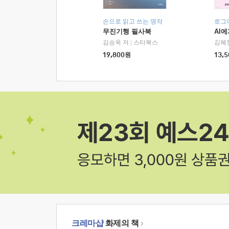
손으로 읽고 쓰는 명작
로그
무진기행 필사북
AI
김승옥 저
|
스타북스
김혜
19,800
원
13,5
크레마샵
화제의 책