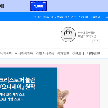
로그인
회원가입
마이페이지
카트
주문/배송
고객센터
Gl
름방학혜택
예사단독판매
이달의사은품
특가할인
추천도서
대량/법인