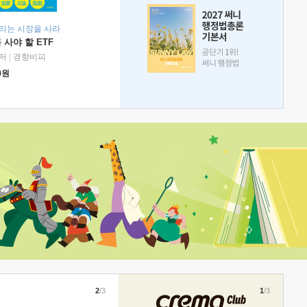
리는 시장을 사라
 사야 할 ETF
저
|
경향비피
0
원
2
/3
1
/3