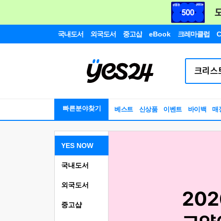
국내도서
외국도서
중고샵
eBook
크레마클럽
C
빠른분야찾기
베스트
신상품
이벤트
바이백
매
YES NOW
국내도서
외국도서
중고샵