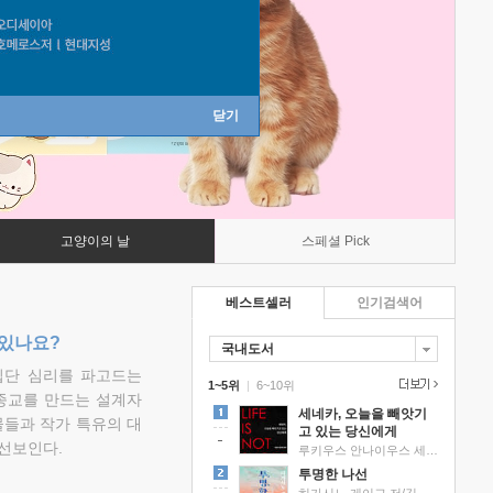
닫기
고양이의 날
스페셜 Pick
베스트셀러
인기검색어
 있나요?
국내도서
집단 심리를 파고드는
1~5위
|
6~10위
 종교를 만드는 설계자
세네카, 오늘을 빼앗기
물들과 작가 특유의 대
고 있는 당신에게
선보인다.
루키우스 안나이우스 세네카 저/하와이 대저택 편역
투명한 나선