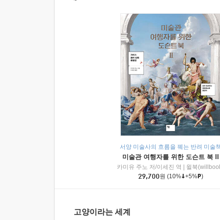
서양 미술사의 흐름을 꿰는 반려 미술
미술관 여행자를 위한 도슨트 북 II
카미유 주노 저/이세진 역
|
윌북(willboo
29,700
원
(10%
+5%
)
고양이라는 세계