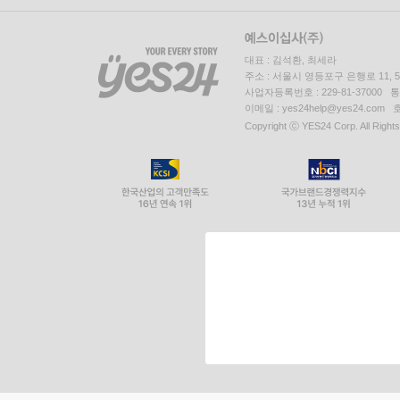
대표 : 김석환, 최세라
주소 : 서울시 영등포구 은행로 11,
사업자등록번호 : 229-81-37000 
이메일 : yes24help@yes24.c
Copyright ⓒ YES24 Corp. All Right