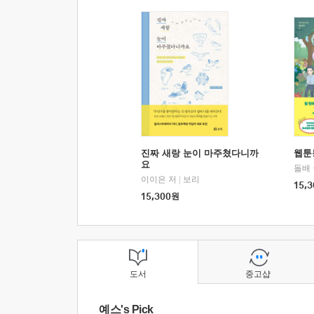
진짜 새랑 눈이 마주쳤다니까
웹툰
요
돌배
이이은 저
|
보리
15,3
15,300
원
도서
중고샵
예스's Pick