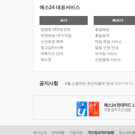
예스24 대표서비스
싸다
빠르다
영원한 YES포인트
총알배송
무료배송+추가적립
총알검색
신규회원 혜택
매장 픽업 서비스
중고샵/바이백
알림 신청 안내
제휴카드 안내
모바일 서비스
애드온
간편결제 서비스
공지사항
8월 신용카드 무이자할부 안내
2026-08-01
회사소개
인재채용
이용약관
개인정보처리방침
청소년보