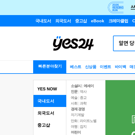
국내도서
외국도서
중고샵
eBook
크레마클럽
C
빠른분야찾기
베스트
신상품
이벤트
바이백
매
소설/시
|
에세이
YES NOW
인문
|
역사
예술
|
종교
국내도서
사회
|
과학
경제 경영
외국도서
자기계발
만화
|
라이트노벨
중고샵
여행
|
잡지
어린이