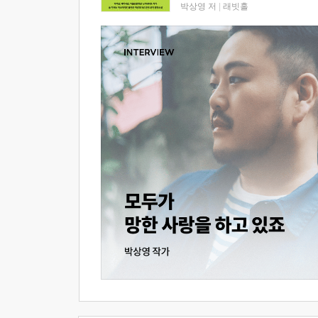
박상영 저
|
래빗홀