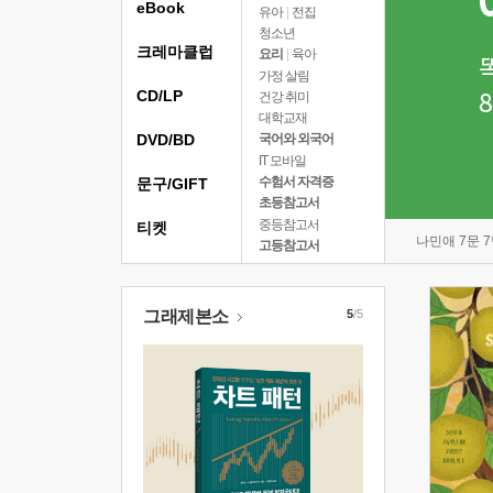
eBook
유아
|
전집
청소년
크레마클럽
요리
|
육아
가정 살림
CD/LP
건강 취미
대학교재
DVD/BD
국어와 외국어
IT 모바일
수험서 자격증
문구/GIFT
초등참고서
중등참고서
티켓
나민애 7문 
고등참고서
그래제본소
5
/5