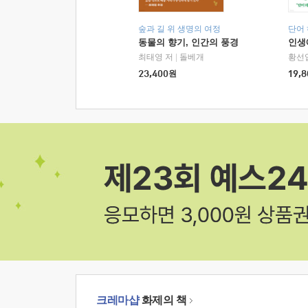
숲과 길 위 생명의 여정
단어
동물의 향기, 인간의 풍경
인생
최태영 저
|
돌베개
황선
23,400
원
19,8
크레마샵
화제의 책