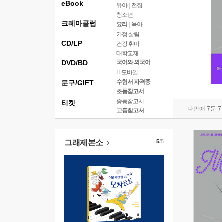
eBook
유아
|
전집
청소년
크레마클럽
요리
|
육아
가정 살림
CD/LP
건강 취미
대학교재
DVD/BD
국어와 외국어
IT 모바일
수험서 자격증
문구/GIFT
초등참고서
중등참고서
티켓
나민애 7문 
고등참고서
그래제본소
5
/5