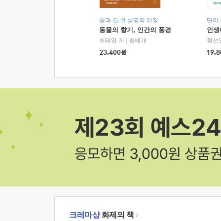
숲과 길 위 생명의 여정
단어
동물의 향기, 인간의 풍경
인생
최태영 저
|
돌베개
황선
23,400
원
19,8
크레마샵
화제의 책