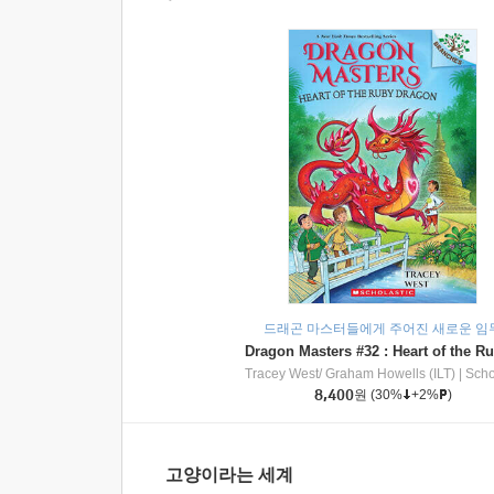
드래곤 마스터들에게 주어진 새로운 임
Tracey West/ Graham Howells (ILT)
|
Scholasti
8,400
원
(30%
+2%
)
고양이라는 세계