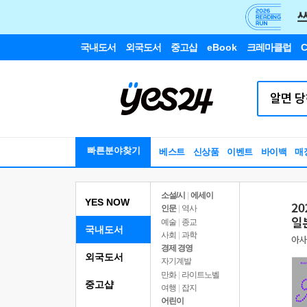
국내도서
외국도서
중고샵
eBook
크레마클럽
C
빠른분야찾기
베스트
신상품
이벤트
바이백
매
소설/시
|
에세이
YES NOW
인문
|
역사
예술
|
종교
국내도서
사회
|
과학
경제 경영
외국도서
자기계발
만화
|
라이트노벨
중고샵
여행
|
잡지
어린이