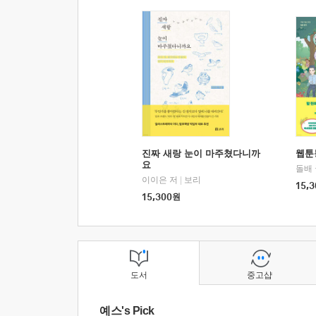
진짜 새랑 눈이 마주쳤다니까
웹툰
요
돌배
이이은 저
|
보리
15,3
15,300
원
도서
중고샵
예스's Pick