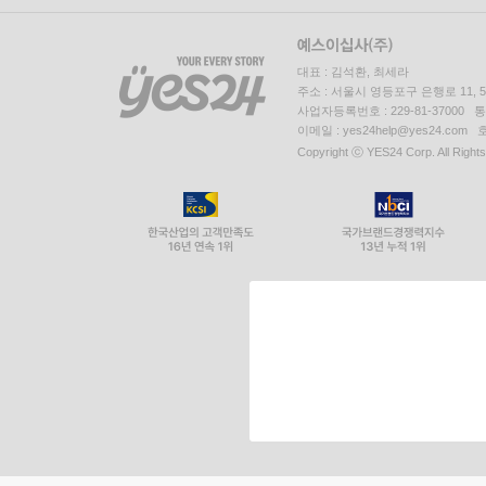
대표 : 김석환, 최세라
주소 : 서울시 영등포구 은행로 11,
사업자등록번호 : 229-81-37000 
이메일 : yes24help@yes24.c
Copyright ⓒ YES24 Corp. All Right