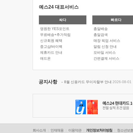
예스24 대표서비스
싸다
빠르다
영원한 YES포인트
총알배송
무료배송+추가적립
총알검색
신규회원 혜택
매장 픽업 서비스
중고샵/바이백
알림 신청 안내
제휴카드 안내
모바일 서비스
애드온
간편결제 서비스
공지사항
8월 신용카드 무이자할부 안내
2026-08-01
회사소개
인재채용
이용약관
개인정보처리방침
청소년보