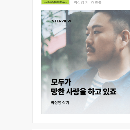
박상영 저
|
래빗홀