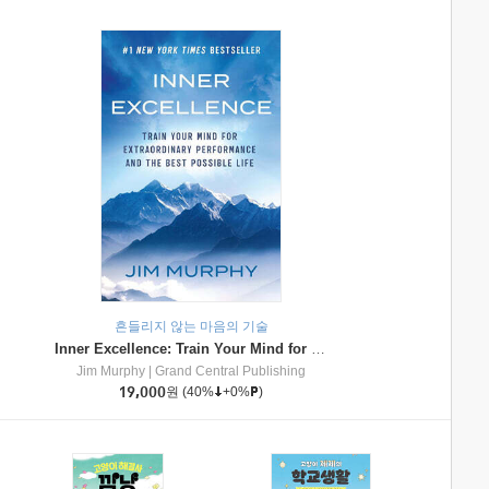
흔들리지 않는 마음의 기술
Inner Excellence: Train Your Mind for Extraordinary Performance and the Best Possible Life
Jim Murphy
|
Grand Central Publishing
19,000
원
(40%
+0%
)