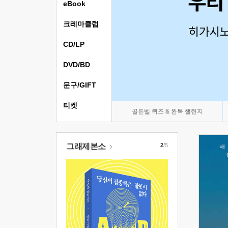
eBook
크레마클럽
CD/LP
DVD/BD
문구/GIFT
티켓
골든벨 퀴즈 & 완독 챌린지
그래제본소
2
/5