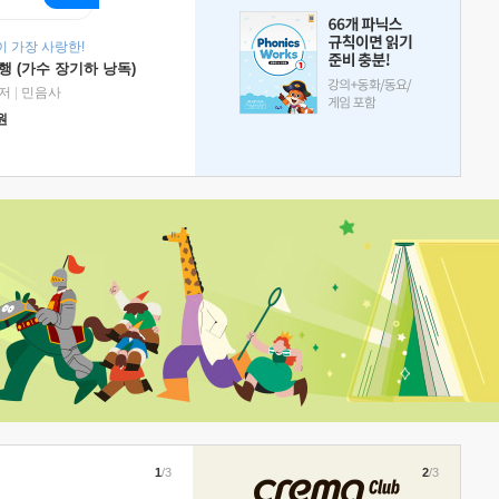
 가장 사랑한!
 (가수 장기하 낭독)
저
|
민음사
원
1
/3
2
/3