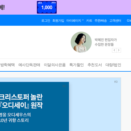
로그인
회원가입
마이페이지
카트
주문/배송
고객센터
Gl
름방학혜택
예사단독판매
이달의사은품
특가할인
추천도서
대량/법인