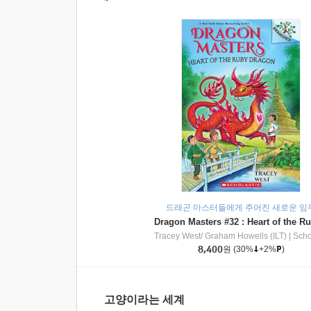
드래곤 마스터들에게 주어진 새로운 임
Tracey West/ Graham Howells (ILT)
|
Scholasti
8,400
원
(30%
+2%
)
고양이라는 세계