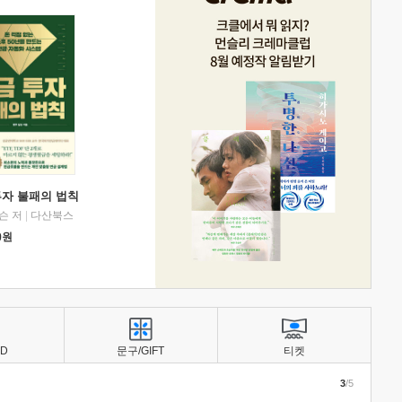
투자 불패의 법칙
슨 저
|
다산북스
0
원
BD
문구/GIFT
티켓
3
/5