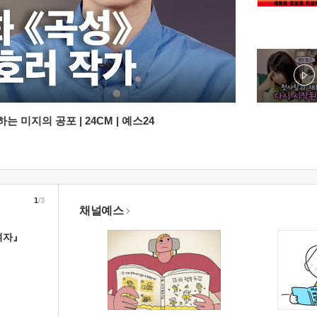
 미지의 공포 | 24CM | 예스24
1
/3
채널예스
여자』