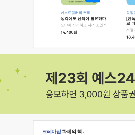
베스트셀러의 뿌리
직장
생각에도 산책이 필요하다
[단
로 
도야마 시게히코 저/지소연 역
|
알에이치코리아(
14,400
원
18,4
크레마샵
화제의 책