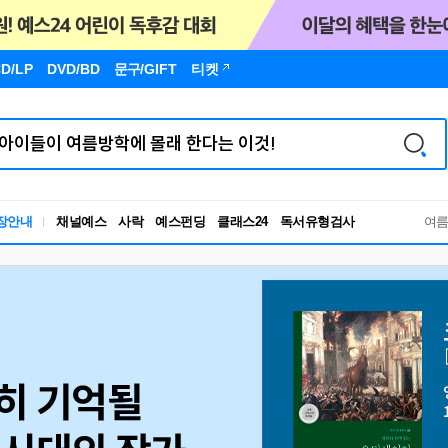
D/LP
DVD/BD
문구
/GIFT
티켓
장안내
채널예스
사락
예스펀딩
클래스24
독서유형검사
여
RBTI Lab
독서유형검사