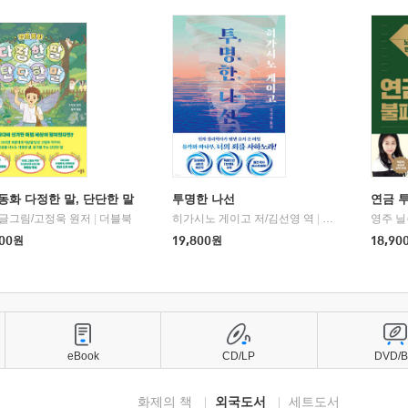
동화 다정한 말, 단단한 말
투명한 나선
연금 
 글그림/고정욱 원저
|
더블북
히가시노 게이고 저/김선영 역
|
북다
영주 닐
00
원
19,800
원
18,90
eBook
CD/LP
DVD/
화제의 책
외국도서
세트도서