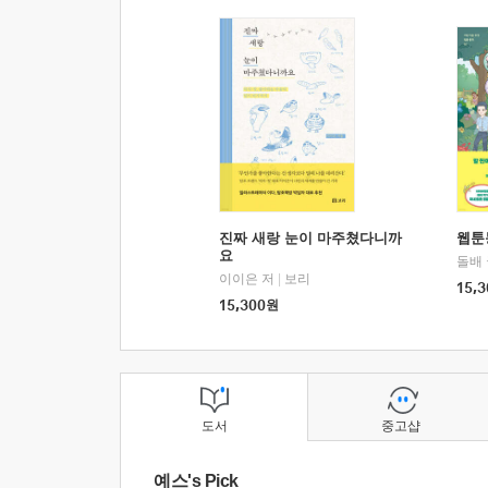
진짜 새랑 눈이 마주쳤다니까
웹툰
요
돌배
이이은 저
|
보리
15,3
15,300
원
도서
중고샵
예스's Pick