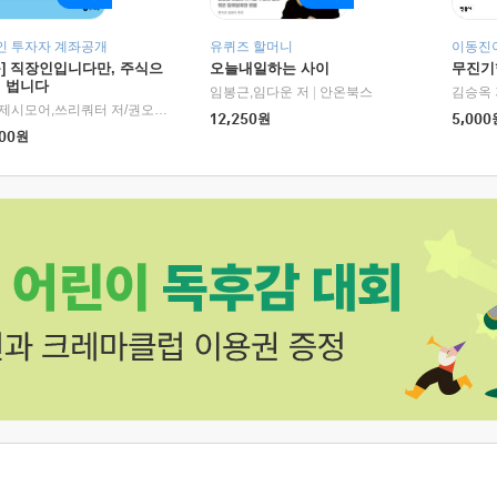
인 투자자 계좌공개
유퀴즈 할머니
이동진이
독] 직장인입니다만, 주식으
오늘내일하는 사이
무진기행
더 법니다
RHK)
임봉근,임다운 저
|
안온북스
김승옥 
서정,제시모어,쓰리쿼터 저/권오태,시그널리포트 편
|
경이로움
12,250
원
5,000
00
원