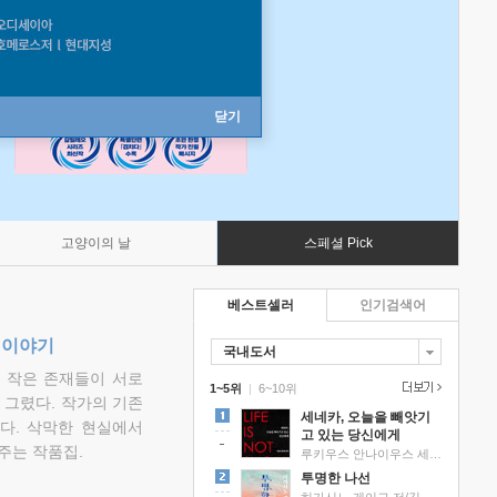
닫기
고양이의 날
스페셜 Pick
베스트셀러
인기검색어
 이야기
국내도서
고 작은 존재들이 서로
1~5위
|
6~10위
그렸다. 작가의 기존
세네카, 오늘을 빼앗기
다. 삭막한 현실에서
고 있는 당신에게
주는 작품집.
루키우스 안나이우스 세네카 저/하와이 대저택 편역
투명한 나선