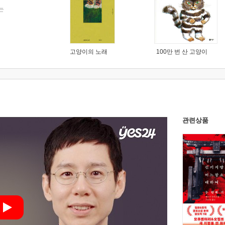
는
고양이의 노래
100만 번 산 고양이
관련상품