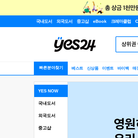
국내도서
외국도서
중고샵
eBook
크레마클럽
C
빠른분야찾기
베스트
신상품
이벤트
바이백
매
YES NOW
국내도서
외국도서
중고샵