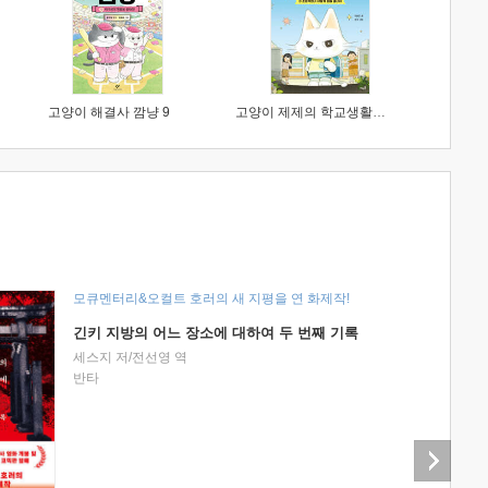
고양이 해결사 깜냥 9
고양이 제제의 학교생활 1 : 초등학생이 이렇게 힘들 줄이야
모큐멘터리&오컬트 호러의 새 지평을 연 화제작!
긴키 지방의 어느 장소에 대하여 두 번째 기록
세스지 저/전선영 역
반타