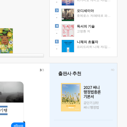
히가시노 게이고 저/김선영 역
오디세이아
호메로스 저/페테르 파울 루벤스 그림/박문재 역
독서의 기술
고명환 저
니체의 초월자
프리드리히 니체 저/김철 편역
3
/3
출판사 추천