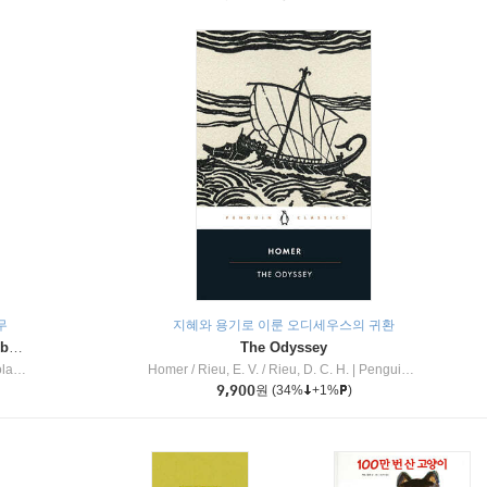
무
지혜와 용기로 이룬 오디세우스의 귀환
Dragon Masters #32 : Heart of the Ruby Dragon (A Branches Book)
The Odyssey
c Inc
Homer / Rieu, E. V. / Rieu, D. C. H.
|
Penguin Group
9,900
원
(34%
+1%
)