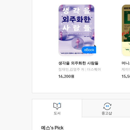
생각을 외주화한 사람들
머니
정재민,김영주 저
|
더스퀘어
16,200
원
15,5
도서
중고샵
예스's Pick