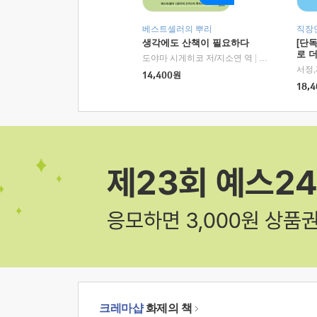
베스트셀러의 뿌리
직장
생각에도 산책이 필요하다
[단
로 
도야마 시게히코 저/지소연 역
|
알에이치코리아(
14,400
원
18,4
크레마샵
화제의 책