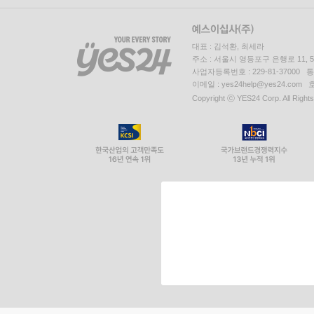
대표 : 김석환, 최세라
주소 : 서울시 영등포구 은행로 11,
사업자등록번호 : 229-81-37000 
이메일 : yes24help@yes24.c
Copyright ⓒ YES24 Corp. All Right