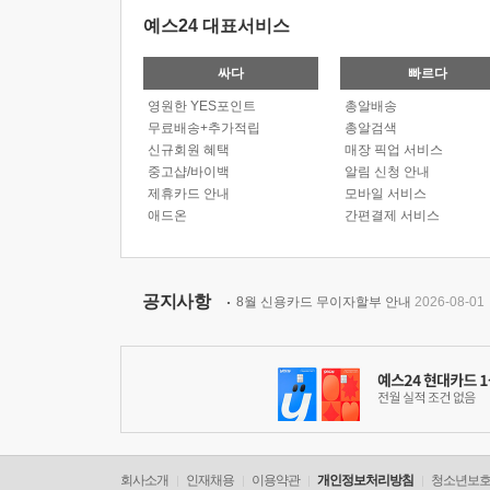
예스24 대표서비스
싸다
빠르다
영원한 YES포인트
총알배송
무료배송+추가적립
총알검색
신규회원 혜택
매장 픽업 서비스
중고샵/바이백
알림 신청 안내
제휴카드 안내
모바일 서비스
애드온
간편결제 서비스
공지사항
8월 신용카드 무이자할부 안내
2026-08-01
회사소개
인재채용
이용약관
개인정보처리방침
청소년보