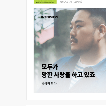
박상영 저
|
래빗홀