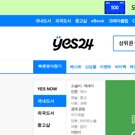
국내도서
외국도서
중고샵
eBook
크레마클럽
C
빠른분야찾기
베스트
신상품
이벤트
바이백
매
소설/시
|
에세이
YES NOW
인문
|
역사
예술
|
종교
국내도서
사회
|
과학
경제 경영
외국도서
자기계발
만화
|
라이트노벨
중고샵
여행
|
잡지
어린이