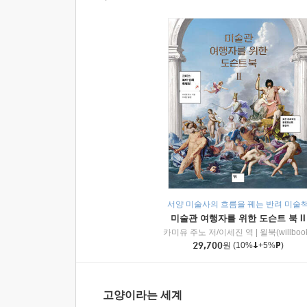
서양 미술사의 흐름을 꿰는 반려 미술
미술관 여행자를 위한 도슨트 북 II
카미유 주노 저/이세진 역
|
윌북(willboo
29,700
원
(10%
+5%
)
고양이라는 세계