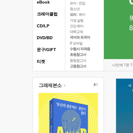
eBook
유아
|
전집
청소년
크레마클럽
요리
|
육아
가정 살림
CD/LP
건강 취미
대학교재
DVD/BD
국어와 외국어
IT 모바일
수험서 자격증
문구/GIFT
초등참고서
중등참고서
티켓
나민애 7문 
고등참고서
그래제본소
3
/5