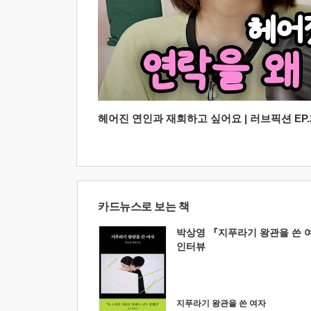
헤어진 연인과 재회하고 싶어요 | 러브픽션 EP.2
카드뉴스로 보는 책
박상영 『지푸라기 왕관을 쓴 
인터뷰
지푸라기 왕관을 쓴 여자