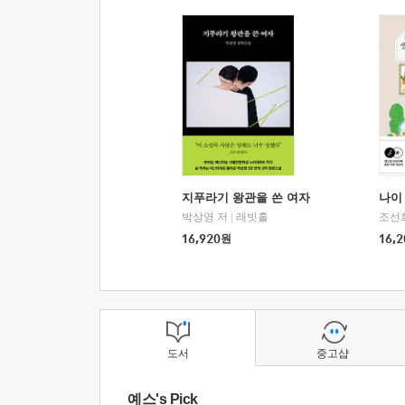
지푸라기 왕관을 쓴 여자
나이 
박상영 저
|
래빗홀
조선
16,920
원
16,2
도서
중고샵
예스's Pick