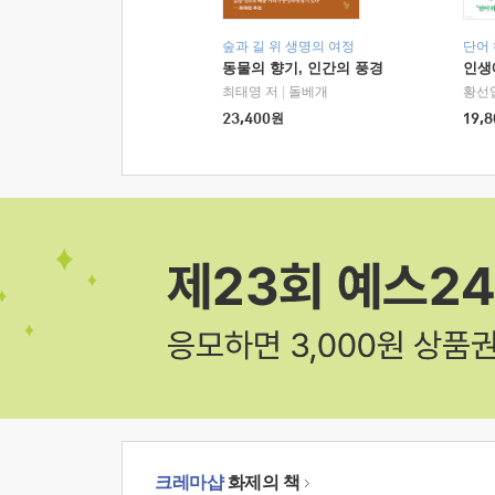
숲과 길 위 생명의 여정
단어
동물의 향기, 인간의 풍경
인생
최태영 저
|
돌베개
황선
23,400
원
19,8
크레마샵
화제의 책