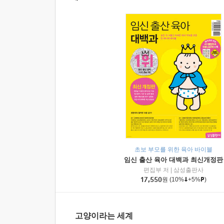
초보 부모를 위한 육아 바이블
임신 출산 육아 대백과 최신개정판
편집부 저
|
삼성출판사
17,550
원
(10%
+5%
)
고양이라는 세계