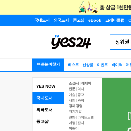
국내도서
외국도서
중고샵
eBook
크레마클럽
C
빠른분야찾기
베스트
신상품
이벤트
바이백
매
소설/시
|
에세이
YES NOW
인문
|
역사
예술
|
종교
국내도서
사회
|
과학
경제 경영
외국도서
자기계발
만화
|
라이트노벨
중고샵
여행
|
잡지
어린이