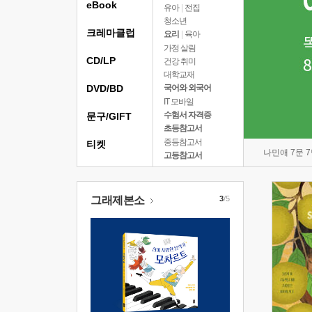
eBook
유아
|
전집
청소년
크레마클럽
요리
|
육아
가정 살림
CD/LP
건강 취미
대학교재
DVD/BD
국어와 외국어
IT 모바일
수험서 자격증
문구/GIFT
초등참고서
중등참고서
티켓
나민애 7문 
고등참고서
그래제본소
3
/5