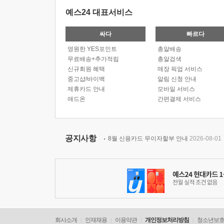
예스24 대표서비스
싸다
빠르다
영원한 YES포인트
총알배송
무료배송+추가적립
총알검색
신규회원 혜택
매장 픽업 서비스
중고샵/바이백
알림 신청 안내
제휴카드 안내
모바일 서비스
애드온
간편결제 서비스
공지사항
8월 신용카드 무이자할부 안내
2026-08-01
회사소개
인재채용
이용약관
개인정보처리방침
청소년보