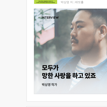
박상영 저
|
래빗홀