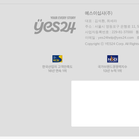
대표 : 김석환, 최세라
주소 : 서울시 영등포구 은행로 11,
사업자등록번호 : 229-81-37000 
이메일 : yes24help@yes24.c
Copyright ⓒ YES24 Corp. All Right