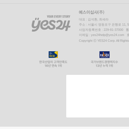
대표 : 김석환, 최세라
주소 : 서울시 영등포구 은행로 11,
사업자등록번호 : 229-81-37000 
이메일 : yes24help@yes24.c
Copyright ⓒ YES24 Corp. All Right