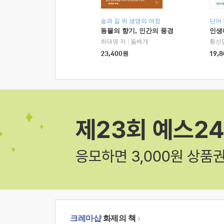
숲과 길 위 생명의 여정
단어
동물의 향기, 인간의 풍경
인생
최태영 저
|
돌베개
황선
23,400
원
19,8
크레마샵
화제의 책