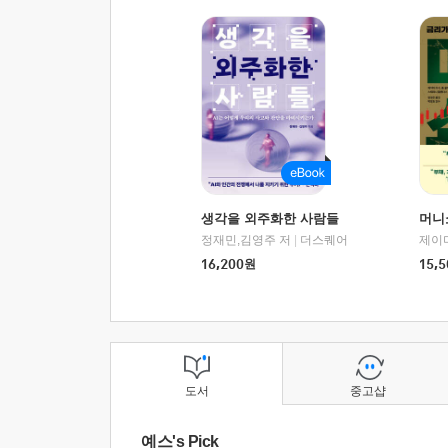
생각을 외주화한 사람들
머니
정재민,김영주 저
|
더스퀘어
16,200
원
15,5
도서
중고샵
예스's Pick