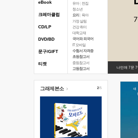
eBook
유아
|
전집
청소년
크레마클럽
요리
|
육아
가정 살림
CD/LP
건강 취미
대학교재
DVD/BD
국어와 외국어
IT 모바일
수험서 자격증
문구/GIFT
초등참고서
중등참고서
티켓
나민애 7문 
고등참고서
그래제본소
2
/5