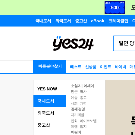
국내도서
외국도서
중고샵
eBook
크레마클럽
C
빠른분야찾기
베스트
신상품
이벤트
바이백
매
소설/시
|
에세이
YES NOW
인문
|
역사
예술
|
종교
국내도서
사회
|
과학
경제 경영
외국도서
자기계발
만화
|
라이트노벨
중고샵
여행
|
잡지
어린이