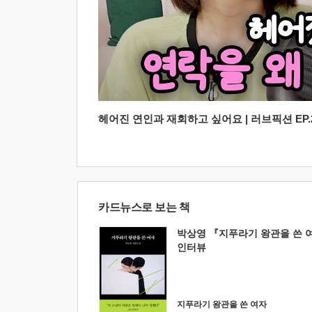
헤어진 연인과 재회하고 싶어요 | 러브픽션 EP.2
카드뉴스로 보는 책
박상영 『지푸라기 왕관을 쓴 
인터뷰
지푸라기 왕관을 쓴 여자