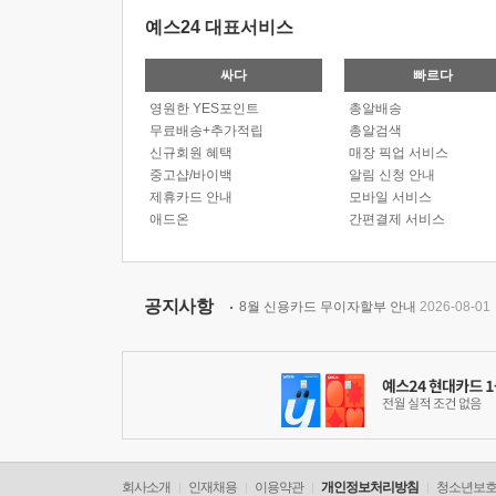
예스24 대표서비스
싸다
빠르다
영원한 YES포인트
총알배송
무료배송+추가적립
총알검색
신규회원 혜택
매장 픽업 서비스
중고샵/바이백
알림 신청 안내
제휴카드 안내
모바일 서비스
애드온
간편결제 서비스
공지사항
8월 신용카드 무이자할부 안내
2026-08-01
회사소개
인재채용
이용약관
개인정보처리방침
청소년보