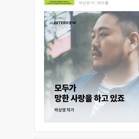
박상영 저
|
래빗홀