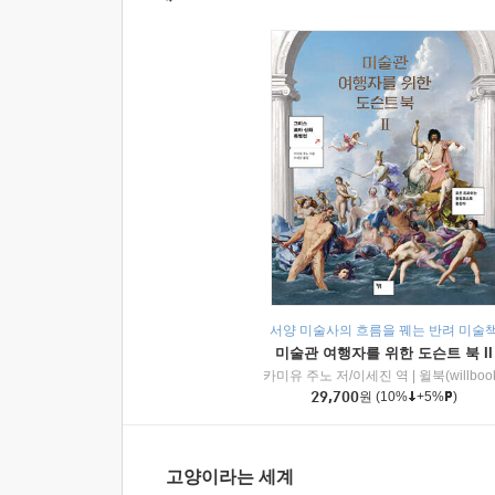
서양 미술사의 흐름을 꿰는 반려 미술
미술관 여행자를 위한 도슨트 북 II
카미유 주노 저/이세진 역
|
윌북(willboo
29,700
원
(10%
+5%
)
고양이라는 세계